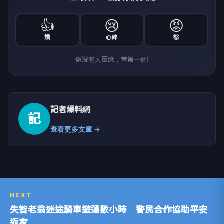
👍
😢
😡
讚
心碎
怒
還沒有人反應，當第一個!
記者爆料網
記
查看更多文章 →
NEXT
失智老翁迷途騎車遊蕩數小時 警民合作協助平安
返家