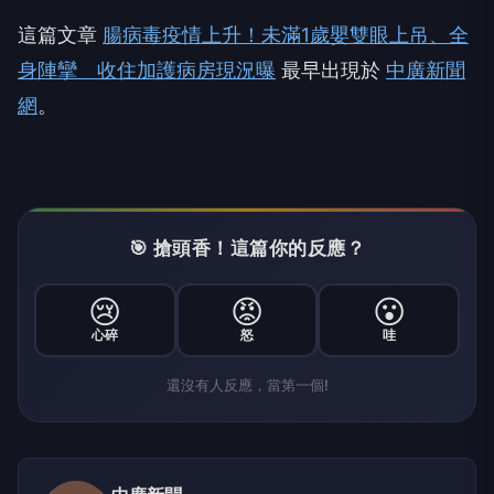
這篇文章
腸病毒疫情上升！未滿1歲嬰雙眼上吊、全
身陣攣 收住加護病房現況曝
最早出現於
中廣新聞
網
。
🎯 搶頭香！這篇你的反應？
😢
😡
😮
心碎
怒
哇
還沒有人反應，當第一個!