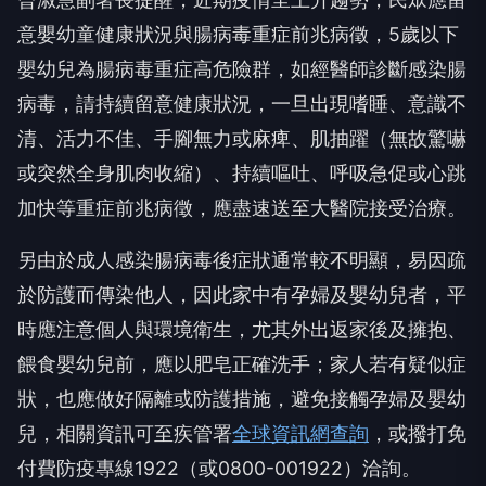
意嬰幼童健康狀況與腸病毒重症前兆病徵，5歲以下
嬰幼兒為腸病毒重症高危險群，如經醫師診斷感染腸
病毒，請持續留意健康狀況，一旦出現嗜睡、意識不
清、活力不佳、手腳無力或麻痺、肌抽躍（無故驚嚇
或突然全身肌肉收縮）、持續嘔吐、呼吸急促或心跳
加快等重症前兆病徵，應盡速送至大醫院接受治療。
另由於成人感染腸病毒後症狀通常較不明顯，易因疏
於防護而傳染他人，因此家中有孕婦及嬰幼兒者，平
時應注意個人與環境衛生，尤其外出返家後及擁抱、
餵食嬰幼兒前，應以肥皂正確洗手；家人若有疑似症
狀，也應做好隔離或防護措施，避免接觸孕婦及嬰幼
兒，相關資訊可至疾管署
全球資訊網查詢
，或撥打免
付費防疫專線1922（或0800-001922）洽詢。