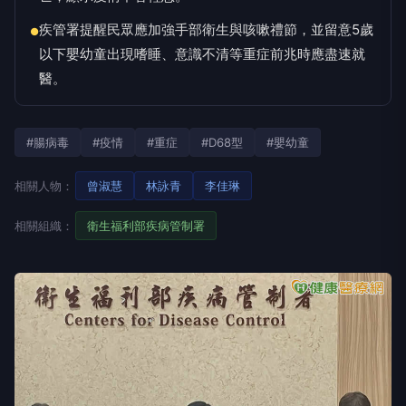
疾管署提醒民眾應加強手部衛生與咳嗽禮節，並留意5歲
●
以下嬰幼童出現嗜睡、意識不清等重症前兆時應盡速就
醫。
#腸病毒
#疫情
#重症
#D68型
#嬰幼童
相關人物：
曾淑慧
林詠青
李佳琳
相關組織：
衛生福利部疾病管制署