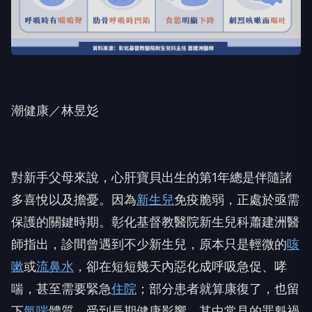
潮健康／林昱彣
對新手父母來說，心肝寶貝出生的第1年總是伴隨諸
多喜悅以及擔憂。因為
新生兒
免疫脆弱，正處於亟需
保護的關鍵時期。彰化基督教醫院新生兒科蕭建洲醫
師指出，診間曾遇到不少新生兒，原本只是輕微的
咳
嗽
或
流鼻水
，卻在短短幾天內惡化成呼吸急促、哮
喘，甚至需要緊急
住院
；部分患者就算康復了，也留
下
氣喘
體質，受到長期健康影響。其中常見的罪魁禍