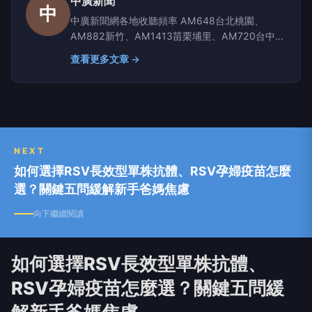
中廣新聞
中
中廣新聞網各地收聽頻率 AM648台北桃園、
AM882新竹、AM1413苗栗埔里、AM720台中彰
化南投、AM1350嘉義雲林、AM1296台南、
查看更多文章 →
AM864高雄屏東、AM630宜蘭、AM819台東、
AM855花蓮、AM1116玉里
NEXT
如何選擇RSV長效型單株抗體、RSV孕婦疫苗怎麼
選？關鍵五問緩解新手爸媽焦慮
向下繼續閱讀
如何選擇RSV長效型單株抗體、
RSV孕婦疫苗怎麼選？關鍵五問緩