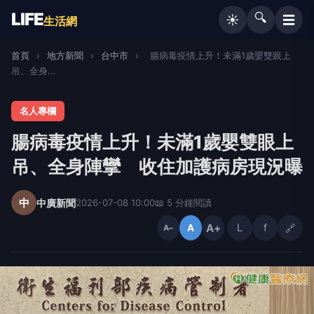
LIFE
🔍
☰
☀️
生活網
首頁
›
地方新聞
›
台中市
›
腸病毒疫情上升！未滿1歲嬰雙眼上
吊、全身...
名人專欄
腸病毒疫情上升！未滿1歲嬰雙眼上
吊、全身陣攣 收住加護病房現況曝
中
中廣新聞
2026-07-08 10:00
📖 5 分鐘閱讀
A+
L
f
🔗
A
A−