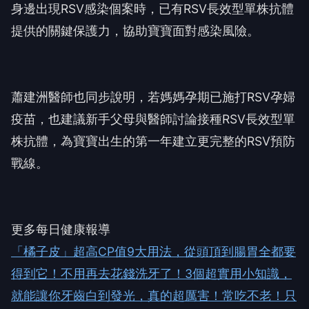
身邊出現RSV感染個案時，已有RSV長效型單株抗體
提供的關鍵保護力，協助寶寶面對感染風險。
蕭建洲醫師也同步說明，若媽媽孕期已施打RSV孕婦
疫苗，也建議新手父母與醫師討論接種RSV長效型單
株抗體，為寶寶出生的第一年建立更完整的RSV預防
戰線。
更多每日健康報導
「橘子皮」超高CP值9大用法，從頭頂到腸胃全都要
得到它！
不用再去花錢洗牙了！3個超實用小知識，
就能讓你牙齒白到發光，真的超厲害！
常吃不老！只