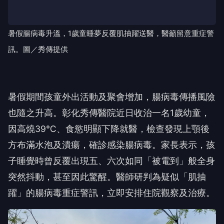
暑假腸病毒升溫，1歲童睡夢反覆肌抽躍送醫，醫籲留意重症警
訊。圖／秀傳提供
暑假期間孩童外出活動及聚會增加，腸病毒傳播風險
也隨之升高。彰化秀傳醫院近日收治一名1歲幼童，
因高燒39℃、食慾明顯下降就醫，檢查發現上顎後
方布滿水泡及潰瘍，確診感染腸病毒。家長表示，孩
子睡覺時曾反覆出現五、六次如同「被電到」般全身
突然抖動，甚至因此驚醒。醫師研判為疑似「肌抽
躍」的腸病毒重症警訊，立即安排住院觀察及治療。