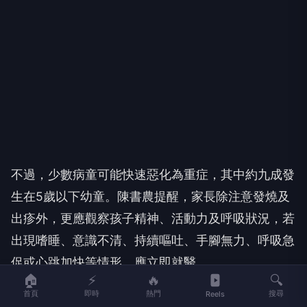
不過，少數病童可能快速惡化為重症，其中約九成發
生在5歲以下幼童。陳書農提醒，家長除注意發燒及
出疹外，更應觀察孩子精神、活動力及呼吸狀況，若
出現嗜睡、意識不清、持續嘔吐、手腳無力、呼吸急
促或心跳加快等情形，應立即就醫。
🏠
⚡
🔥
🔍
他特別提醒，「肌抽躍」是腸病毒重症的重要前兆，
首頁
即時
熱門
搜尋
Reels