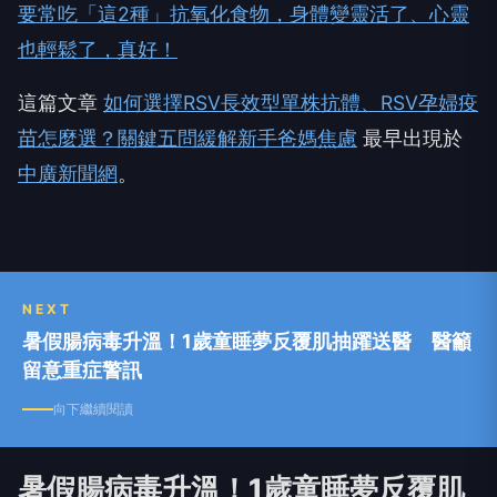
要常吃「這2種」抗氧化食物，身體變靈活了、心靈
也輕鬆了，真好！
這篇文章
如何選擇RSV長效型單株抗體、RSV孕婦疫
苗怎麼選？關鍵五問緩解新手爸媽焦慮
最早出現於
中廣新聞網
。
NEXT
暑假腸病毒升溫！1歲童睡夢反覆肌抽躍送醫 醫籲
留意重症警訊
向下繼續閱讀
暑假腸病毒升溫！1歲童睡夢反覆肌