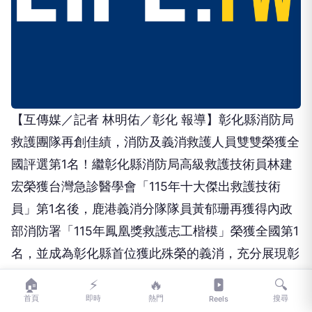
【互傳媒／記者 林明佑／彰化 報導】彰化縣消防局
救護團隊再創佳績，消防及義消救護人員雙雙榮獲全
國評選第1名！繼彰化縣消防局高級救護技術員林建
宏榮獲台灣急診醫學會「115年十大傑出救護技術
員」第1名後，鹿港義消分隊隊員黃郁珊再獲得內政
部消防署「115年鳳凰獎救護志工楷模」榮獲全國第1
名，並成為彰化縣首位獲此殊榮的義消，充分展現彰
化縣消防局消防及義消攜手守護生命、精進救護專業
的卓越成果，縣長王惠美特於7月份擴大主管會報頒
🏠
⚡
🔥
🔍
獎表揚。
首頁
即時
熱門
搜尋
Reels