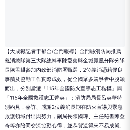
【大成報記者于郁金/金門報導】金門縣消防局推薦
義消總隊第三大隊總幹事陳愛羨與金城鳳凰分隊分隊
長陳孟麒參加內政部消防署甄選，2位義消憑藉優良
事蹟及協勤工作實際成效，從全國眾多競爭者中脫穎
而出，分別當選「115年全國防火宣導志工楷模」與
「115年全國救護志工菁英」；消防局局長呂英華特
別約見，嘉許、感謝2位義消長期在防火宣導與緊急
救護領域付出與努力，副局長陳國瑋、主任秘書陳叁
奇等亦陪同交流協勤心得，並恭賀這得來不易成就。