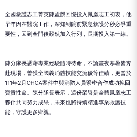
全國救護志工菁英陳孟麒回憶投入鳳凰志工初衷，他
早年因在醫院工作，深知到院前緊急救護分秒必爭重
要性，回到金門後毅然加入行列，長期投入第一線。
陳分隊長憑藉專業經驗隨時待命，不論晝夜寒暑皆奔
赴現場，曾獲全國義消體技能交流優等佳績，更曾於
111年2月OHCA案件中與消防人員緊密合作成功挽回
寶貴性命。陳分隊長表示，這份榮譽是全體鳳凰志工
夥伴共同努力成果，未來也將持續精進專業救護技
能，守護更多鄉親。
呂英華表示，事前預防重於災後搶救，透過防宣志工