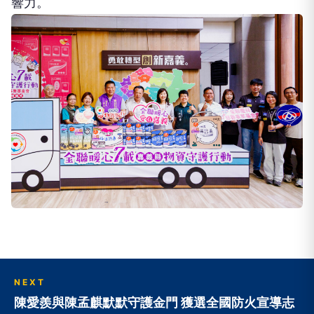
NEXT
陳愛羨與陳孟麒默默守護金門 獲選全國防火宣導志
工楷模及救護志工菁英