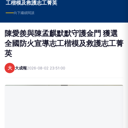
向下繼續閱讀
陳愛羨與陳孟麒默默守護金門 獲選
全國防火宣導志工楷模及救護志工菁
英
大
大成報
2026-08-02 23:51:00