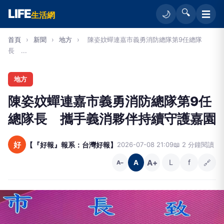
LIFE
🔍
☰
🌙
生活網
首頁
›
新聞
›
地方
›
陳姿妏蟬連嘉市義勇消防總隊第9任總隊
長 ...
地方
陳姿妏蟬連嘉市義勇消防總隊第9任
總隊長 攜手義消夥伴持續守護嘉園
好
【『好報』報系：台灣好報】
2026-07-08 21:09
📖 2 分鐘閱讀
A+
L
f
🔗
A
A−