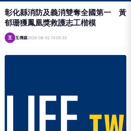
彰化縣消防及義消雙奪全國第一 黃
郁珊獲鳳凰獎救護志工楷模
互
互傳媒
2026-08-02 13:05:33