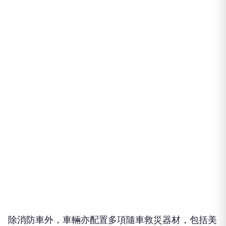
除消防車外，車輛亦配置多項隨車救災器材，包括美
式梯，可於火場環境中提供人員救援及疏散需求；電