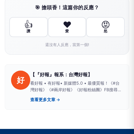
🎯 搶頭香！這篇你的反應？
👍
❤️
😡
讚
愛
怒
還沒有人反應，當第一個!
【『好報』報系：台灣好報】
好
看好報 • 有好報• 新媒體5.0 • 最優質報！《#台
灣好報》《#兩岸好報》《好報粉絲團》FB搜尋；
Yahoo、PChome、LIFE新聞、yamnews、
查看更多文章 →
owlnews也看得到