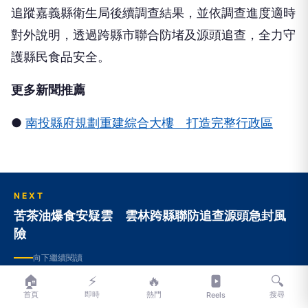
追蹤嘉義縣衛生局後續調查結果，並依調查進度適時
對外說明，透過跨縣市聯合防堵及源頭追查，全力守
護縣民食品安全。
更多新聞推薦
●
南投縣府規劃重建綜合大樓 打造完整行政區
NEXT
苦茶油爆食安疑雲 雲林跨縣聯防追查源頭急封風
險
向下繼續閱讀
🏠
⚡
🔥
🔍
首頁
即時
熱門
搜尋
Reels
苦茶油爆食安疑雲 雲林跨縣聯防追