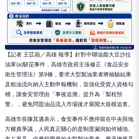
【記者 王苡蘋／高雄 報導】針對中聯油脂大豆沙拉
油苯(a)駢芘事件，高雄市政府主張修正《食品安全
衛生管理法》第9條，要求大型製油業者將檢驗結果
及粗油流向納入主動申報機制，並強化受貨人資格勾
稽，讓食安管理由「事後追溯」提升為「製程預
警」，避免問題油品流入市場後才展開大規模追查。
高雄市長陳其邁表示，食安事件不應停留在中央與地
方權責爭議，人民真正關心的是制度漏洞如何補強。
市占率高、供應範圍廣的大型製油業者，應承擔更高