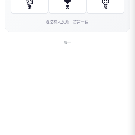
👍
❤️
😡
讚
愛
怒
還沒有人反應，當第一個!
廣告