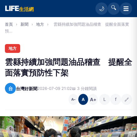
LIFE
🔍
☰
🌙
生活網
首頁
›
新聞
›
地方
›
雲縣持續加強問題油品稽查 提醒全面落實
預...
地方
雲縣持續加強問題油品稽查 提醒全
面落實預防性下架
台
台灣好新聞
2026-07-09 21:02
📖 3 分鐘閱讀
A+
L
f
🔗
A
A−