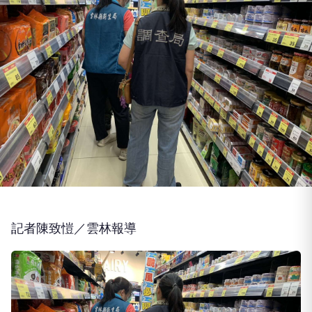
記者陳致愷／雲林報導