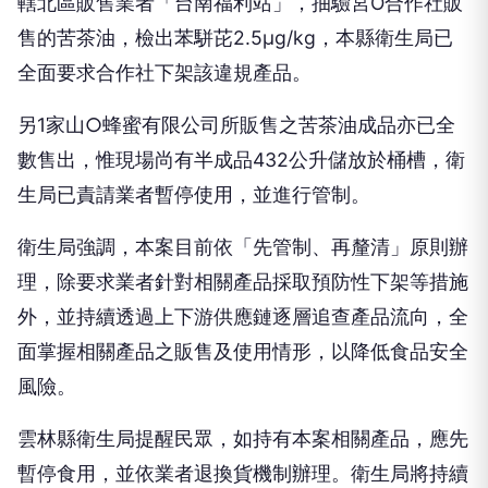
轄北區販售業者「台南福利站」，抽驗宮O合作社販
售的苦茶油，檢出苯駢芘2.5μg/kg，本縣衛生局已
全面要求合作社下架該違規產品。
另1家山○蜂蜜有限公司所販售之苦茶油成品亦已全
數售出，惟現場尚有半成品432公升儲放於桶槽，衛
生局已責請業者暫停使用，並進行管制。
衛生局強調，本案目前依「先管制、再釐清」原則辦
理，除要求業者針對相關產品採取預防性下架等措施
外，並持續透過上下游供應鏈逐層追查產品流向，全
面掌握相關產品之販售及使用情形，以降低食品安全
風險。
雲林縣衛生局提醒民眾，如持有本案相關產品，應先
暫停食用，並依業者退換貨機制辦理。衛生局將持續