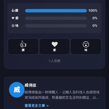
100%
👍 讚
0%
❤️ 愛
0%
😮 哇
👍
❤️
😮
讚
愛
哇
1
人反應
威傳媒
威
威傳媒是由一群媒體人、公關人及科技人各個領域
資深成員所組成。對基層民眾生活特別關注，以提
供原創在地觀點報導和消費新聞、公關行銷企劃分
查看更多文章 →
享、商業引薦、科技新知為特色。