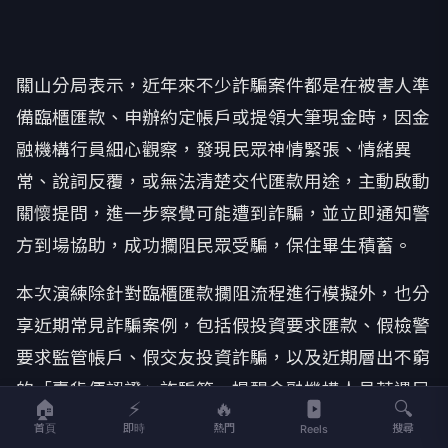
關山分局表示，近年來不少詐騙案件都是在被害人準
備臨櫃匯款、申辦約定帳戶或提領大筆現金時，因金
融機構行員細心觀察，發現民眾神情緊張、情緒異
常、說詞反覆，或無法清楚交代匯款用途，主動啟動
關懷提問，進一步察覺可能遭到詐騙，並立即通知警
方到場協助，成功攔阻民眾受騙，保住畢生積蓄。
本次演練除針對臨櫃匯款攔阻流程進行模擬外，也分
享近期常見詐騙案例，包括假投資要求匯款、假檢警
要求監管帳戶、假交友投資詐騙，以及近期層出不窮
的「賣貨便認證」詐騙等，提醒金融機構人員若遇民
🏠
⚡
🔥
🔍
眾辦理大額匯款、設定約定帳戶或解除交易限制等業
首頁
即時
熱門
搜尋
Reels