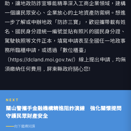
助，讓地政防詐宣導能精準深入工商企業領域，建構
一個讓民眾安心、企業放心的土地資產防禦網。想進
一步了解或申辦地政「防詐三寶」，歡迎攜帶載有姓
名、國民身分證統一編號並貼有照片的國民身分證、
駕駛執照等文件正本，填寫申請表至全國任一地政事
務所臨櫃申請，或透過「數位櫃臺」
（https://dcland.moi.gov.tw/）線上提出申請，均無
須繳納任何費用，屏東縣政府關心您!
NEXT
關山警攜手金融機構精進阻詐演練 強化關懷提問
守護民眾財產安全
向下繼續閱讀