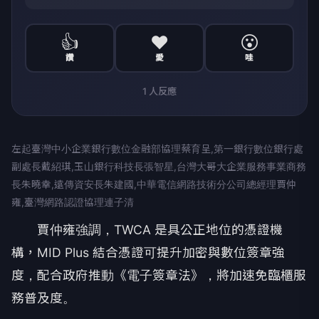
👍
❤️
😮
讚
愛
哇
1
人反應
左起臺灣中小企業銀行數位金融部協理蔡育呈,第一銀行數位銀行處
副處長戴紹琪,玉山銀行科技長張智星,台灣大哥大企業服務事業商務
長朱曉幸,遠傳資安長朱建國,中華電信網路技術分公司總經理賈仲
雍,臺灣網路認證協理連子清
賈仲雍強調，TWCA 是具公正地位的憑證機
構，MID Plus 結合憑證可提升加密與數位簽章強
度，配合政府推動《電子簽章法》，將加速免臨櫃服
務普及度。