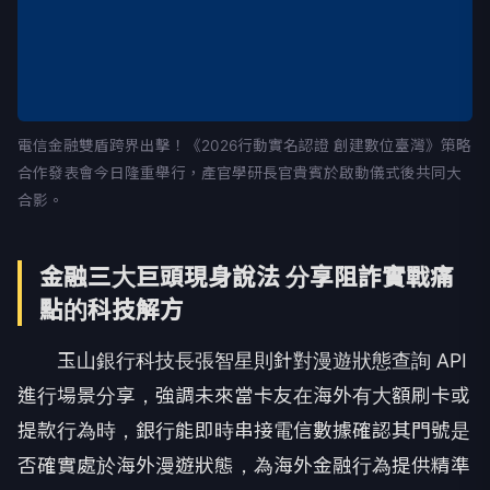
電信金融雙盾跨界出擊！《2026行動實名認證 創建數位臺灣》策略
合作發表會今日隆重舉行，產官學研長官貴賓於啟動儀式後共同大
合影。
金融三大巨頭現身說法 分享阻詐實戰痛
點的科技解方
玉山銀行科技長張智星則針對漫遊狀態查詢 API
進行場景分享，強調未來當卡友在海外有大額刷卡或
提款行為時，銀行能即時串接電信數據確認其門號是
否確實處於海外漫遊狀態，為海外金融行為提供精準