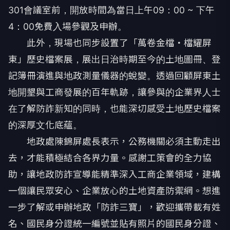
301會議室前，開放時間為當日上午09：00 ~ 下午
4：00免費入場參觀及申辦。
此外，現場也同步設置了「萬卷金檔・檔耀屏
東」歷史檔案展，展出日治時期至今的土地圖冊、登
記簿冊演進與地政測量儀器的蛻變。透過回顧屏東土
地開墾與工商發展的百年軌跡，讓參與的企業界人士
在了解防詐新知的同時，也能深切感受土地歷史檔案
的深厚文化底蘊。
地政處陳錦屏處長表示，公務機關必須主動走出
去，才能積極結合各界力量。感謝工策會的全力協
助，讓地政防詐宣導能精準深入工商企業領域，建構
一個讓民眾安心、企業放心的土地資產防禦網。想進
一步了解或申辦地政「防詐三寶」，歡迎攜帶載有姓
名、國民身分證統一編號並貼有照片的國民身分證、