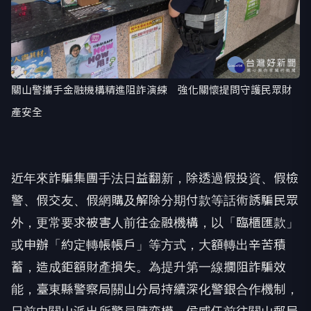
關山警攜手金融機構精進阻詐演練 強化關懷提問守護民眾財
產安全
近年來詐騙集團手法日益翻新，除透過假投資、假檢
警、假交友、假網購及解除分期付款等話術誘騙民眾
外，更常要求被害人前往金融機構，以「臨櫃匯款」
或申辦「約定轉帳帳戶」等方式，大額轉出辛苦積
蓄，造成鉅額財產損失。為提升第一線攔阻詐騙效
能，臺東縣警察局關山分局持續深化警銀合作機制，