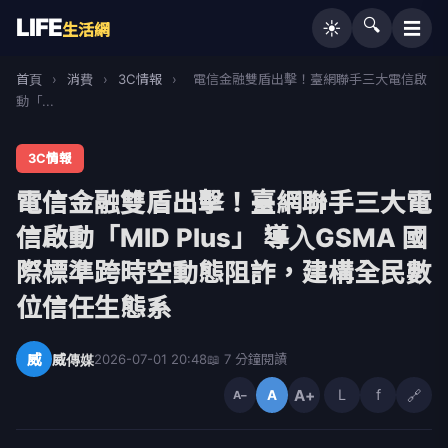
LIFE
🔍
☰
☀️
生活網
首頁
›
消費
›
3C情報
›
電信金融雙盾出擊！臺網聯手三大電信啟
動「...
3C情報
電信金融雙盾出擊！臺網聯手三大電
信啟動「MID Plus」 導入GSMA 國
際標準跨時空動態阻詐，建構全民數
位信任生態系
威
威傳媒
2026-07-01 20:48
📖 7 分鐘閱讀
A+
L
f
🔗
A
A−