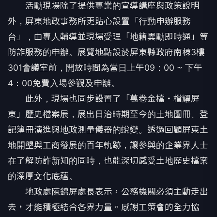
活動現場除了提供專業的宣導講座與政策說明
外，屏東地政事務所更貼心設置「行動申辦服務
台」，由專人輔導並現場受理「地籍異動即時通」等
防詐服務的申辦。展覽地點設於屏東縣政府南棟3樓
301會議室前，開放時間為當日上午09：00 ~ 下午
4：00免費入場參觀及申辦。
此外，現場也同步設置了「萬卷金檔・檔耀屏
東」歷史檔案展，展出日治時期至今的土地圖冊、登
記簿冊演進與地政測量儀器的蛻變。透過回顧屏東土
地開墾與工商發展的百年軌跡，讓參與的企業界人士
在了解防詐新知的同時，也能深切感受土地歷史檔案
的深厚文化底蘊。
地政處陳錦屏處長表示，公務機關必須主動走出
去，才能積極結合各界力量。感謝工策會的全力協