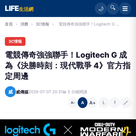
LIFE
🔍
☰
🌙
生活網
首頁
›
消費
›
3C情報
›
電競傳奇強強聯手！Logitech G ...
3C情報
電競傳奇強強聯手！Logitech G 成
為《決勝時刻：現代戰爭 4》官方指
定周邊
威
威傳媒
2026-07-07 20:31
📖 5 分鐘閱讀
A+
L
f
🔗
A
A−