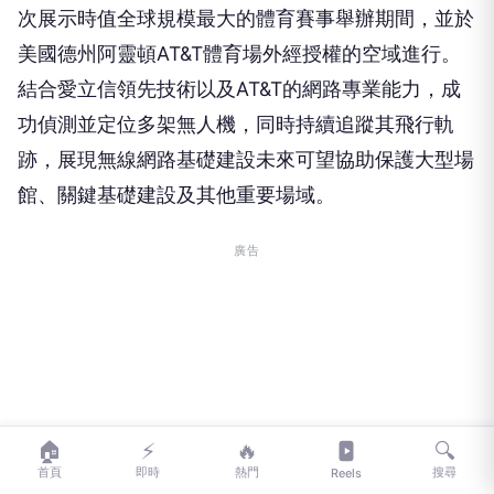
次展示時值全球規模最大的體育賽事舉辦期間，並於
美國德州阿靈頓AT&T體育場外經授權的空域進行。
結合愛立信領先技術以及AT&T的網路專業能力，成
功偵測並定位多架無人機，同時持續追蹤其飛行軌
跡，展現無線網路基礎建設未來可望協助保護大型場
館、關鍵基礎建設及其他重要場域。
廣告
🏠
⚡
🔥
🔍
首頁
即時
熱門
搜尋
Reels