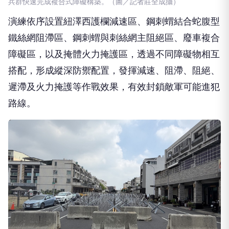
兵群快速完成複合式障礙構築。（圖／記者莊全成攝）
演練依序設置紐澤西護欄減速區、鋼刺蝟結合蛇腹型
鐵絲網阻滯區、鋼刺蝟與刺絲網主阻絕區、廢車複合
障礙區，以及掩體火力掩護區，透過不同障礙物相互
搭配，形成縱深防禦配置，發揮減速、阻滯、阻絕、
遲滯及火力掩護等作戰效果，有效封鎖敵軍可能進犯
路線。