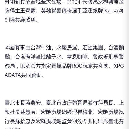
科創新育成基地盛大登場，台北市長蔣萬安和奧運金
牌得主王齊麟、英雄聯盟傳奇選手亞運銀牌 Karsa均
到場共襄盛舉。
本屆賽事由台灣中油、永慶房屋、宏匯集團、台酒麵
攤、台塩海洋鹼性離子水、韋恩咖啡、警政署刑事警
察局，以及官方指定電競品牌ROG玩家共和國、XPG
ADATA共同贊助。
臺北市長蔣萬安、臺北市政府體育局游竹萍局長、上
報社長蔡慧貞、宏匯廣場總經理崔梅蘭、宏匯廣場執
行長蘇拾忠及宏匯廣場總監黃羽汶今共同出席臺北賽