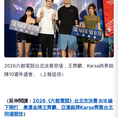
2026六都電競台北決賽登場，王齊麟、Karsa跨界助
陣10週年盛會。（上報提供）
（延伸閱讀：
2026《六都電競》台北市決賽 8/8 線
下開打 奧運金牌王齊麟、亞運銀牌Karsa齊聚台北
同場競技
）