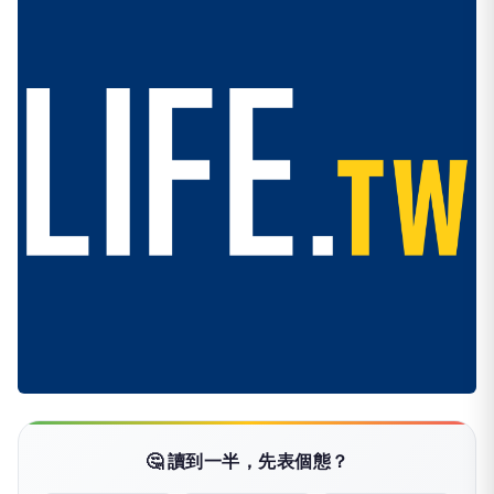
🤔 讀到一半，先表個態？