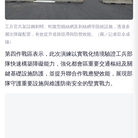
工兵官兵架設鋼刺蝟、蛇腹型鐵絲網及刺絲網等阻絕設施，透過多
層次障礙配置，有效提升道路阻滯與防禦效能。（圖／記者莊全成
攝）
第四作戰區表示，此次演練以實戰化情境驗證工兵部
隊快速構築障礙能力，強化都會區重要交通樞紐及關
鍵基礎設施防護，並提升聯合作戰應變效能，展現部
隊守護重要設施與維護防衛安全的堅實戰力。