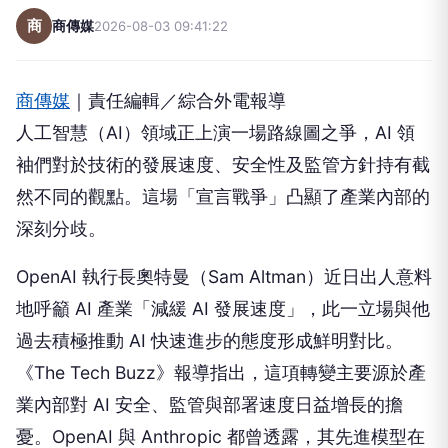
商
商傳媒
2026-08-03 09:41:22
商傳媒
｜責任編輯／綜合外電報導
人工智慧（AI）領域正上演一場路線圖之爭，AI 領
袖們對於技術的發展速度、安全性及監管方針持有截
然不同的觀點。這場「宣言戰爭」凸顯了產業內部的
深刻分歧。
OpenAI 執行長奧特曼（Sam Altman）近日出人意料
地呼籲 AI 產業「減緩 AI 發展速度」，此一立場與他
過去積極推動 AI 快速進步的態度形成鮮明對比。
《The Tech Buzz》報導指出，這項轉變主要源於產
業內部對 AI 安全、監管與部署速度日益增長的擔
憂。OpenAI 與 Anthropic 都曾透露，其先進模型在