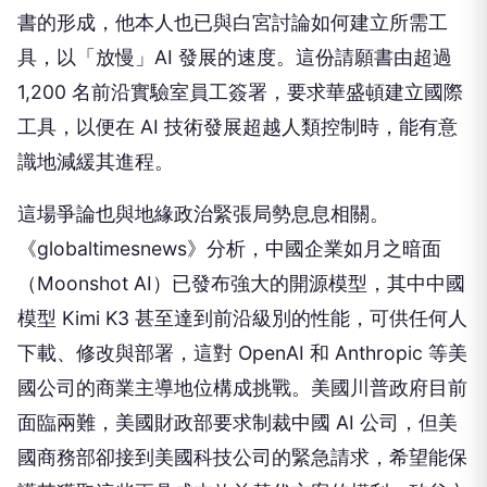
書的形成，他本人也已與白宮討論如何建立所需工
具，以「放慢」AI 發展的速度。這份請願書由超過
1,200 名前沿實驗室員工簽署，要求華盛頓建立國際
工具，以便在 AI 技術發展超越人類控制時，能有意
識地減緩其進程。
這場爭論也與地緣政治緊張局勢息息相關。
《globaltimesnews》分析，中國企業如月之暗面
（Moonshot AI）已發布強大的開源模型，其中中國
模型 Kimi K3 甚至達到前沿級別的性能，可供任何人
下載、修改與部署，這對 OpenAI 和 Anthropic 等美
國公司的商業主導地位構成挑戰。美國川普政府目前
面臨兩難，美國財政部要求制裁中國 AI 公司，但美
國商務部卻接到美國科技公司的緊急請求，希望能保