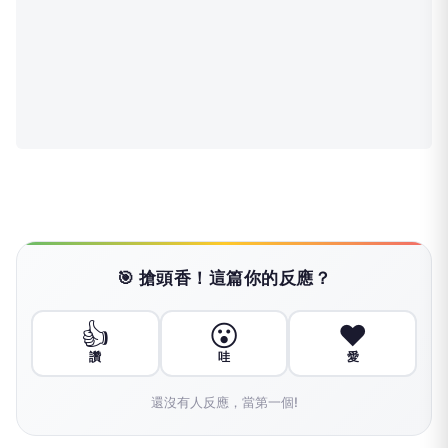
🎯 搶頭香！這篇你的反應？
👍
😮
❤️
讚
哇
愛
還沒有人反應，當第一個!