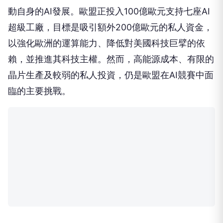
動自身的AI發展。歐盟正投入100億歐元支持七座AI
超級工廠，目標是吸引額外200億歐元的私人資金，
以強化歐洲的運算能力、降低對美國科技巨擘的依
賴，並推進其科技主權。然而，高能源成本、有限的
晶片生產及較弱的私人投資，仍是歐盟在AI競賽中面
臨的主要挑戰。