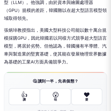
型（LLM）。他強調，由於資本與繪圖處理器
（GPU）規模的差距，韓國難以在超大型語言模型領
域取得領先。
張炳琸教授指出，美國大型科技公司能以數十萬台規
模採購GPU，因此韓國若以同樣方式競爭超大型語言
模型，將居於劣勢。但他認為，韓國擁有半導體、汽
車與製造業的堅實基礎，使其能在發展物理世界數據
為基礎的工業AI方面具備競爭力。
🤔 讀到一半，先表個態？
👍
😮
❤️
讚
哇
愛