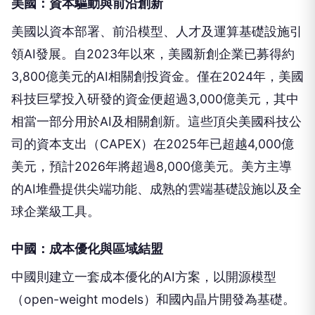
美國：資本驅動與前沿創新
美國以資本部署、前沿模型、人才及運算基礎設施引
領AI發展。自2023年以來，美國新創企業已募得約
3,800億美元的AI相關創投資金。僅在2024年，美國
科技巨擘投入研發的資金便超過3,000億美元，其中
相當一部分用於AI及相關創新。這些頂尖美國科技公
司的資本支出（CAPEX）在2025年已超越4,000億
美元，預計2026年將超過8,000億美元。美方主導
的AI堆疊提供尖端功能、成熟的雲端基礎設施以及全
球企業級工具。
中國：成本優化與區域結盟
中國則建立一套成本優化的AI方案，以開源模型
（open-weight models）和國內晶片開發為基礎。