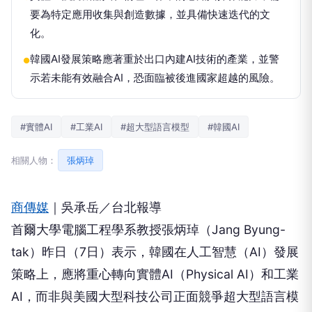
要為特定應用收集與創造數據，並具備快速迭代的文
化。
韓國AI發展策略應著重於出口內建AI技術的產業，並警
●
示若未能有效融合AI，恐面臨被後進國家超越的風險。
#實體AI
#工業AI
#超大型語言模型
#韓國AI
相關人物：
張炳琸
商傳媒
｜吳承岳／台北報導
首爾大學電腦工程學系教授張炳琸（Jang Byung-
tak）昨日（7日）表示，韓國在人工智慧（AI）發展
策略上，應將重心轉向實體AI（Physical AI）和工業
AI，而非與美國大型科技公司正面競爭超大型語言模