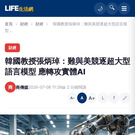
LIFE
🔍
☰
🌙
生活網
首頁
›
財經
›
財經
›
韓國教授張炳琸：難與美競逐超大型語言模
型...
財經
韓國教授張炳琸：難與美競逐超大型
語言模型 應轉攻實體AI
商
商傳媒
2026-07-08 11:26
📖 2 分鐘閱讀
A+
L
f
🔗
A
A−