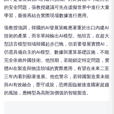
的安全問題，張教授建議可先在虛擬世界中進行大量
學習，最後再結合實際現場數據進行應用。
張教授強調，韓國的AI發展策略應著重於出口內建AI
技術的產業，而非單純輸出AI模型。他坦言，在超大
型語言模型領域韓國起步已晚，但若要發展實體AI，
仍需具備自主的AI模型、數據與運算基礎設施，不能
完全依賴外國技術。他預期，若能鎖定特定問題，實
體AI在製造與物流領域的實際應用，有望在未來二至
三年內看到顯著進展。他也警示，若韓國製造業未能
與AI有效融合，墨守成規，恐將面臨被後進國家超越
的風險，應轉型為高附加價值的智能製造。