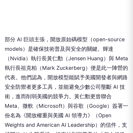
部分 AI 巨頭主張，開放原始碼模型（open-source
models）是確保技術普及與安全的關鍵。輝達
（Nvidia）執行長黃仁勳（Jensen Huang）與 Meta
執行長祖克柏（Mark Zuckerberg）便是此一陣營的
代表。他們認為，開放模型能賦予美國開發者與網路
安全防禦者更多工具，並能避免少數公司壟斷 AI 技
術，進而削弱美國的競爭力。黃仁勳更曾聯合
Meta、微軟（Microsoft）與谷歌（Google）簽署一
份名為《開放權重與美國 AI 領導力》（Open
Weights and American AI Leadership）的信件，支