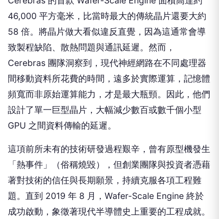
Cerebras 的首款 Wafer-Scale Engine 面積高達約
46,000 平方毫米，比當時最大的傳統晶片還要大約
58 倍。將晶片做大看似違反直覺，因為這通常會導
致製程缺陷、散熱問題與通訊延遲。然而，
Cerebras 團隊洞察到，現代神經網路在不同處理器
間移動資料所花費的時間，遠多於實際運算，記憶體
頻寬而非原始運算能力，才是最大瓶頸。因此，他們
設計了單一巨型晶片，大幅減少數百或數千個小型
GPU 之間資料傳輸的延遲。
這項前所未有的技術研發過程艱辛，曾有原型機發生
「熱事件」（俗稱燒毀），但創業團隊與投資者憑藉
著對技術的信任與長期願景，持續克服各項工程難
題。直到 2019 年 8 月，Wafer-Scale Engine 終於
成功啟動，象徵著現代半導體史上重要的工程成就。