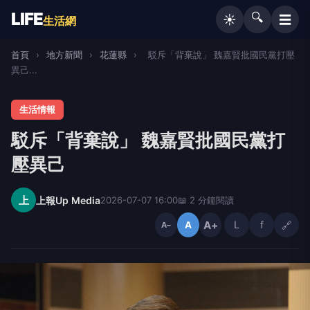
LIFE
🔍
☰
☀️
生活網
首頁
›
地方新聞
›
花蓮縣
›
駁斥「背棄說」 魏嘉賢批國民黨打壓
異己...
生活情報
駁斥「背棄說」 魏嘉賢批國民黨打
壓異己
上
上報Up Media
2026-07-07 16:00
📖 2 分鐘閱讀
A+
L
f
🔗
A
A−