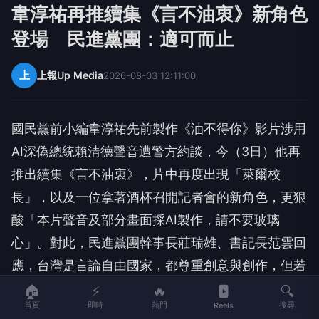
韋淳祐再推續集《言不油衷》新角色
登場 民進黨團：適可而止
上
上報Up Media
2026-08-03 12:11:00
國民黨前小編韋淳祐先前製作《油不得你》影片涉用
AI深偽總統賴清德聲音遭警方約談，今（3日）他再
推出續集《言不油衷》，片中再度出現「萊爾校
長」，以及一位拿著酒杯召開記者會的新角色，更狠
酸「本片聲音及部分畫面採AI製作，請不要玻璃
心」。對此，民進黨團幹事長莊瑞雄、書記長范雲回
應，台灣是言論自由國家，都尊重創意與創作，但若
是傷害他人、政治攻防、造成社會動亂，非法律所容
🏠
⚡
🔥
🔍
首頁
即時
熱門
搜尋
Reels
許，喜歡創作KUSO的民眾該「適可而止」。