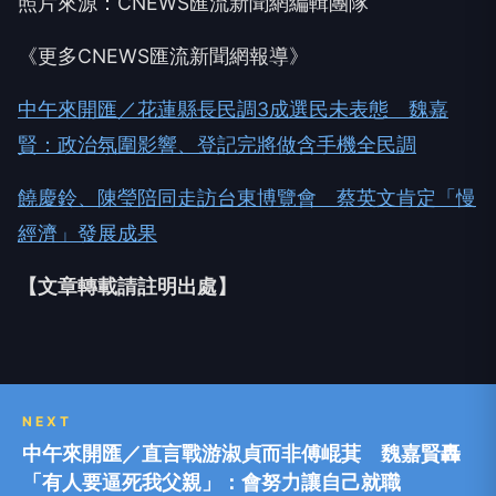
照片來源：CNEWS匯流新聞網編輯團隊
《更多CNEWS匯流新聞網報導》
中午來開匯／花蓮縣長民調3成選民未表態 魏嘉
賢：政治氛圍影響、登記完將做含手機全民調
饒慶鈴、陳瑩陪同走訪台東博覽會 蔡英文肯定「慢
經濟」發展成果
【文章轉載請註明出處】
NEXT
中午來開匯／直言戰游淑貞而非傅崐萁 魏嘉賢轟
「有人要逼死我父親」：會努力讓自己就職