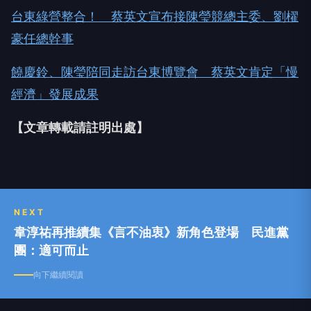
台東綠營整合！ 蔡英文宣布接陳瑩競總主委、劉櫂
豪任總幹事
饒慶鈴、陳瑩陪同走訪台東博覽會 蔡英文肯定「慢
經濟」發展成果
【文章轉載請註明出處】
NEXT
韋淳祐再推續集《言不油衷》新角色登場 民進黨
團：適可而止
向下繼續閱讀