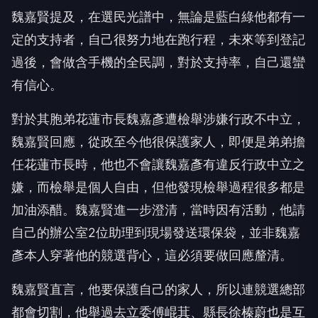
魏嘉賢提及，在選民光譜中，無論是藍白綠他都有一
定的支持者，自己很努力地在跑行程，未來等到登記
過後，會做含手機的全民調，對於支持率，自己還蠻
有信心。
對於其胞弟花蓮市長魏嘉彥遭檢舉涉嫌行政不中立，
魏嘉賢回應，從政至今他很保護家人，即便是弟弟擔
任花蓮市長時，他也不會讓魏嘉彥有違反行政中立之
嫌，而檢舉是個人自由，但他發現檢舉過程很多都是
加油添醋。魏嘉賢進一步澄清，當時因有活動，他請
自己的辦公室2位助理到現場發送環保袋，並非魏嘉
彥本人穿著他的競選背心，這必須要做回應釐清。
魏嘉賢直言，他要保護自己的家人，所以連競選總部
都會切割，他舉過去立委傅崐萁、縣長徐榛蔚也是互