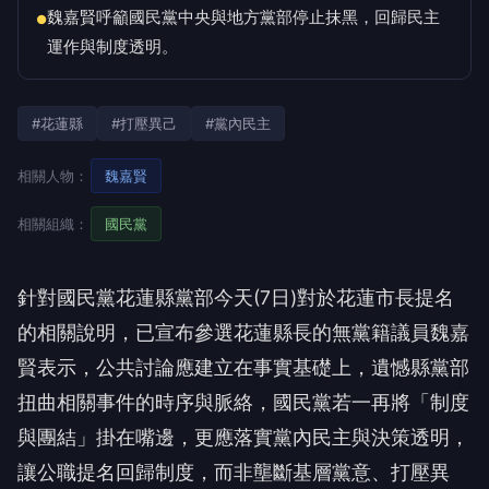
魏嘉賢呼籲國民黨中央與地方黨部停止抹黑，回歸民主
●
運作與制度透明。
#花蓮縣
#打壓異己
#黨內民主
相關人物：
魏嘉賢
相關組織：
國民黨
針對國民黨花蓮縣黨部今天(7日)對於花蓮市長提名
的相關說明，已宣布參選花蓮縣長的無黨籍議員魏嘉
賢表示，公共討論應建立在事實基礎上，遺憾縣黨部
扭曲相關事件的時序與脈絡，國民黨若一再將「制度
與團結」掛在嘴邊，更應落實黨內民主與決策透明，
讓公職提名回歸制度，而非壟斷基層黨意、打壓異