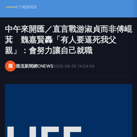
向下繼續閱讀
中午來開匯／直言戰游淑貞而非傅崐
萁 魏嘉賢轟「有人要逼死我父
親」：會努力讓自己就職
匯
匯流新聞網CNEWS
2026-08-05 14:54:04