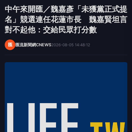
中午來開匯／魏嘉彥「未獲黨正式提
名」競選連任花蓮市長 魏嘉賢坦言
對不起他：交給民眾打分數
匯
匯流新聞網CNEWS
2026-08-05 14:48:12