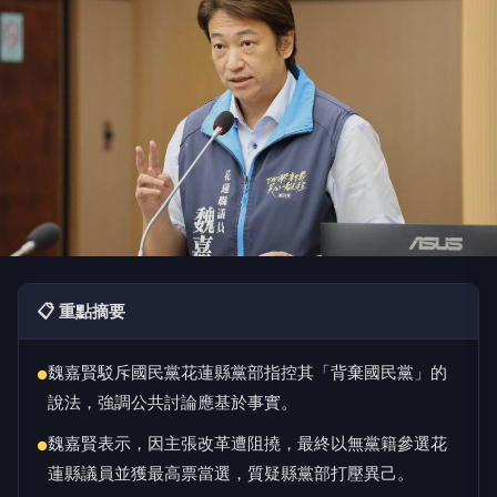
📋 重點摘要
魏嘉賢駁斥國民黨花蓮縣黨部指控其「背棄國民黨」的
●
說法，強調公共討論應基於事實。
魏嘉賢表示，因主張改革遭阻撓，最終以無黨籍參選花
●
蓮縣議員並獲最高票當選，質疑縣黨部打壓異己。