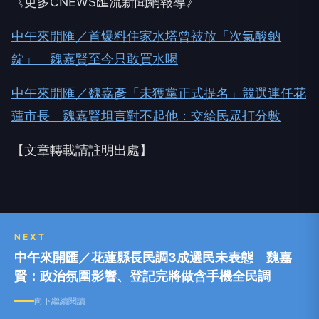
《更多CNEWS匯流新聞網報導》
中午來開匯／首爆料住家水塔曾被放「次氯酸鈉
錠」 魏嘉賢至今只敢買水喝
中午來開匯／魏嘉彥「未獲黨正式提名」競選連任花
蓮市長 魏嘉賢坦言對不起他：交給民眾打分數
【文章轉載請註明出處】
NEXT
中午來開匯／花蓮縣長民調3成選民未表態 魏嘉
賢：政治氛圍影響、登記完將做含手機全民調
向下繼續閱讀