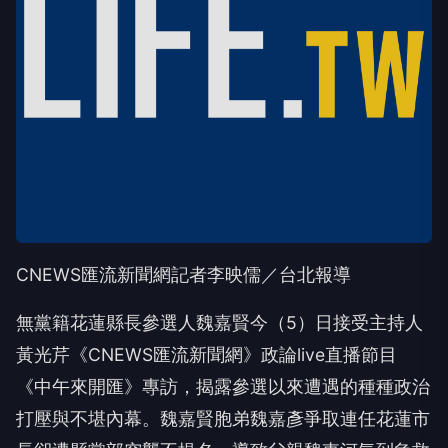
CNEWS匯流新聞網記者李映儒／台北報導
無黨籍花蓮縣長參選人魏嘉賢今（5）日接受主持人
黃光芹《CNEWS匯流新聞網》政論live直播節目
《中午來開匯》專訪，揭露參選以來遭遇的種種政治
打壓與不堪內幕。魏嘉賢胞弟魏嘉彥爭取連任花蓮市