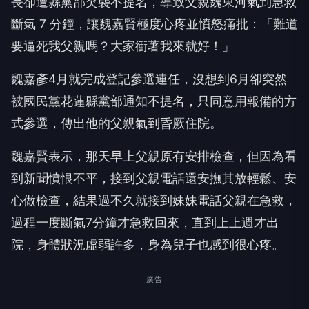
長卻遭縣黨部突襲不提名，導致父親魏東河氣到急救
斷氣 7 分鐘，讓魏嘉賢極度心疼並憤怒痛批：「難道
要逼死我父親嗎？大家衝著我來就好！」
魏嘉彥4月就完成登記參選連任，沒想到6月卻突然
被國民黨花蓮縣黨部通知不提名，只同意用報備的方
式參選，傳出他的父親氣到昏厥住院。
魏嘉賢表示，那天早上父親原有安排檢查，但因為看
到新聞憤恨不平，接到父親電話還安撫其放輕鬆、安
心做檢查，結果過不久就接到妹妹電話父親在急救，
過程一度斷氣7分鐘才急救回來，直到上上週才出
院，身體狀況虛弱許多，身為兒子也感到很心疼。
廣告