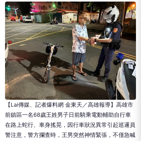
【Lai傳媒、記者爆料網 金東天／高雄報導】高雄市
前鎮區一名68歲王姓男子日前騎乘電動輔助自行車
在路上蛇行、車身搖晃，因行車狀況異常引起巡邏員
警注意，警方攔查時，王男突然神情緊張，不僅急喊