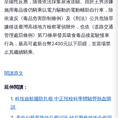
施用毒品後仍騎乘以電力驅動的電動輔助自行車，除
依違反《毒品危害防制條例》及《刑法》公共危險罪
嫌移送臺灣高雄地方檢察署偵辦外，也依《道路交通
管理處罰條例》第73條舉發其吸食毒品後駕駛慢車
行為，最高可處新台幣2400元以下罰鍰，並當場禁
止其繼續騎乘。
閱讀原文
延伸閱讀：
1.
科技啟航國防扎根 中正預校科學體驗營熱血開
訓 ​
2.
美中AI發展路線引發討論 矽谷聚焦技術合作與
安全平衡