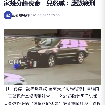
記
記者爆料網
2026-08-01 19:20:00
【Lai傳媒、記者爆料網 金東天／高雄報導】高雄岡
山毒駕死亡車禍震驚社會，一名34歲陳姓男子涉嫌
吸食依托咪酯（俗稱喪屍煙彈）後駕車闖紅燈、違規
左轉，撞死62歲吳姓機車騎士，甚至拖行機車約350