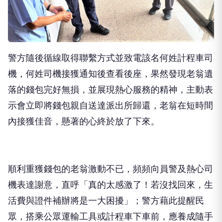
警方隨後循線取得聯繫方式並致電該名何姓計程車司
機，何姓司機接獲通知後查看後座，果然發現老翁遺
落的錢包完好無損，並展現熱心服務的精神，主動表
示會立即將錢包親自送達派出所歸還，老翁在短時間
內接獲佳音，懸著的心終於放了下來。
順利重獲錢包的老翁激動不已，頻頻向員警及熱心司
機表達謝意，直呼「真的太感激了！若沒找回來，生
活費與證件補辦將是一大困擾」；警方藉此提醒民
眾，搭乘公眾運輸工具或計程車下車前，應養成隨手