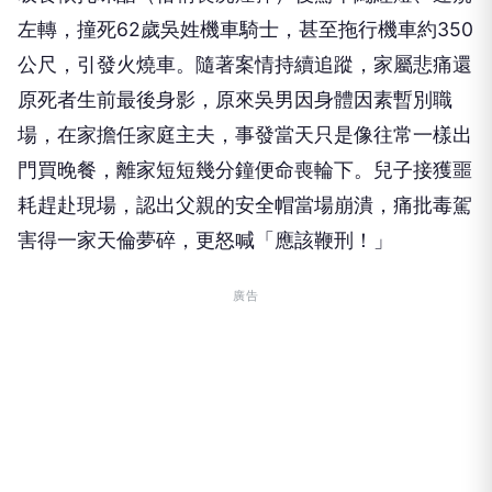
公尺，引發火燒車。隨著案情持續追蹤，家屬悲痛還
原死者生前最後身影，原來吳男因身體因素暫別職
場，在家擔任家庭主夫，事發當天只是像往常一樣出
門買晚餐，離家短短幾分鐘便命喪輪下。兒子接獲噩
耗趕赴現場，認出父親的安全帽當場崩潰，痛批毒駕
害得一家天倫夢碎，更怒喊「應該鞭刑！」
廣告