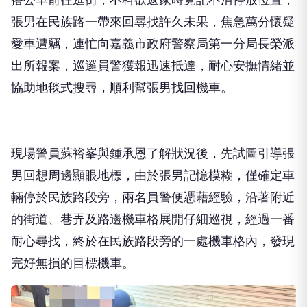
張男在民族路一帶來回尋找許久未果，焦急萬分懷疑
愛車遭竊，連忙向嘉義市政府警察局第一分局長榮派
出所報案，巡邏員警獲報迅速抵達，耐心安撫情緒並
協助地毯式搜尋，順利幫張男找回機車。
現場警員蘇裕峯與鍾承恩了解狀況後，先試圖引導張
男回想周邊顯眼地標，由於張男記憶模糊，僅確定車
輛停於民族路段旁，兩名員警便憑藉經驗，沿著附近
的街道、巷弄及路邊機車格展開仔細巡視，經過一番
耐心尋找，終於在民族路段旁的一處機車格內，發現
完好無損的目標機車。