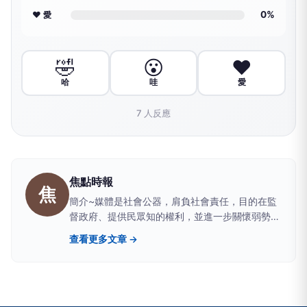
0%
❤️ 愛
🤣
😮
❤️
哈
哇
愛
7
人反應
焦點時報
焦
簡介~媒體是社會公器，肩負社會責任，目的在監
督政府、提供民眾知的權利，並進一步關懷弱勢、
實現社會正義；職責就是實現媒體的社會責任。因
查看更多文章 →
此，我們結合了一群志同道合的朋友，共同決心付
出一己綿薄之力，竭盡所能的為社會服務，以「焦
點時報」為名，徹底顛覆報業傳統，確實奉行「知
無不言、言無不盡」以「鐵肩擔道義、執筆如執
刀」的精神為宗旨，以社會脈動和民意主流為依