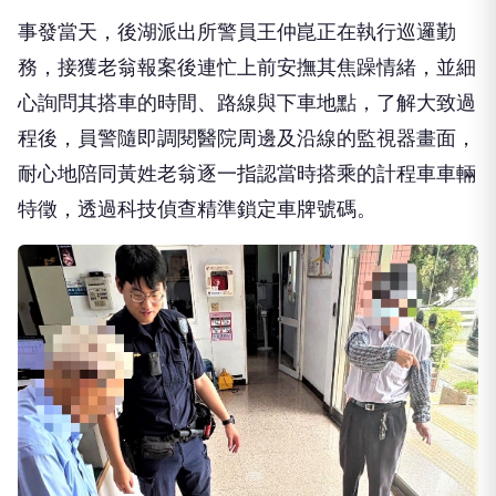
事發當天，後湖派出所警員王仲崑正在執行巡邏勤
務，接獲老翁報案後連忙上前安撫其焦躁情緒，並細
心詢問其搭車的時間、路線與下車地點，了解大致過
程後，員警隨即調閱醫院周邊及沿線的監視器畫面，
耐心地陪同黃姓老翁逐一指認當時搭乘的計程車車輛
特徵，透過科技偵查精準鎖定車牌號碼。