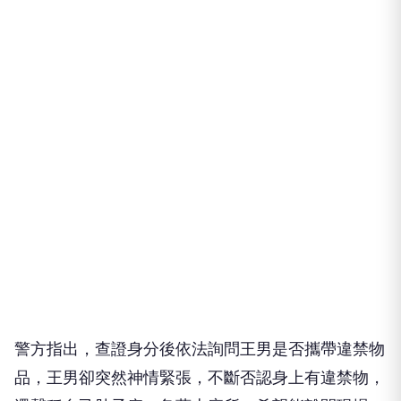
警方指出，查證身分後依法詢問王男是否攜帶違禁物
品，王男卻突然神情緊張，不斷否認身上有違禁物，
還聲稱自己肚子痛、急著上廁所，希望能離開現場，