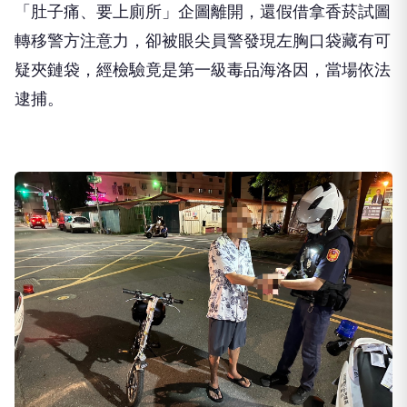
「肚子痛、要上廁所」企圖離開，還假借拿香菸試圖
轉移警方注意力，卻被眼尖員警發現左胸口袋藏有可
疑夾鏈袋，經檢驗竟是第一級毒品海洛因，當場依法
逮捕。