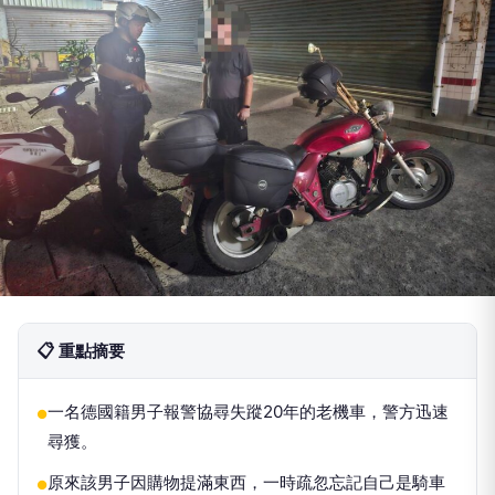
📋 重點摘要
一名德國籍男子報警協尋失蹤20年的老機車，警方迅速
●
尋獲。
原來該男子因購物提滿東西，一時疏忽忘記自己是騎車
●