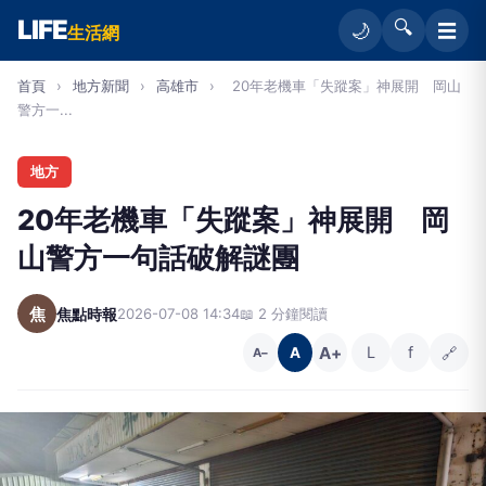
LIFE
🔍
☰
🌙
生活網
首頁
›
地方新聞
›
高雄市
›
20年老機車「失蹤案」神展開 岡山
警方一...
地方
20年老機車「失蹤案」神展開 岡
山警方一句話破解謎團
焦
焦點時報
2026-07-08 14:34
📖 2 分鐘閱讀
A+
L
f
🔗
A
A−