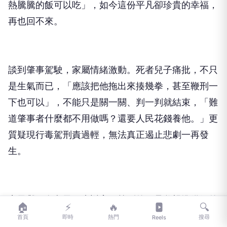
談到肇事駕駛，家屬情緒激動。死者兒子痛批，不只
是生氣而已，「應該把他拖出來揍幾拳，甚至鞭刑一
下也可以」，不能只是關一關、判一判就結束，「難
道肇事者什麼都不用做嗎？還要人民花錢養他。」更
質疑現行毒駕刑責過輕，無法真正遏止悲劇一再發
生。
妻子與兩名兒子下班返家，等到的不是父親準備好的
晚餐，而是醫院通知與冰冷遺體。由於案件仍在偵辦
中，家屬至今尚未與陳姓駕駛碰面，也沒有等到一句
🏠
⚡
🔥
🔍
道歉，只能先強忍悲痛處理父親後事。
首頁
即時
熱門
搜尋
Reels