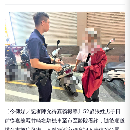
〔今傳媒／記者陳允得嘉義報導〕52歲張姓男子日
前從嘉義縣竹崎鄉騎機車至市區醫院看診，隨後順道
搭公車前往逛街，不料欲返家時竟記不清停放位置，