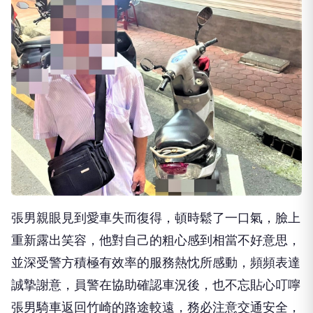
張男親眼見到愛車失而復得，頓時鬆了一口氣，臉上
重新露出笑容，他對自己的粗心感到相當不好意思，
並深受警方積極有效率的服務熱忱所感動，頻頻表達
誠摯謝意，員警在協助確認車況後，也不忘貼心叮嚀
張男騎車返回竹崎的路途較遠，務必注意交通安全，