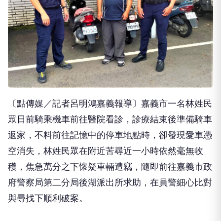
〔點傳媒／記者呂明鴻嘉義報導〕嘉義市一名林姓民
眾日前騎乘機車前往醫院看診，診療結束後準備騎車
返家，不料前往記憶中的停車地點時，卻發現愛車憑
空消失，林姓民眾在附近苦尋近一小時依然毫無收
穫，焦急萬分之下懷疑車輛遭竊，隨即前往嘉義市政
府警察局第二分局後湖派出所求助，在員警細心比對
與尋找下順利破案。