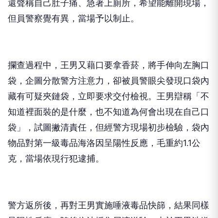
但員警察覺有異，當場予以制止。
攔查過程中，王男又藉口要拿香菸，將手伸向左胸口
袋，企圖分散警方注意力，卻被員警眼尖發現口袋內
藏有可疑夾鏈袋，立即要求交付檢視。王男辯稱「不
知道裡面裝的是什麼，也不知道為何會出現在自己口
袋」，試圖撇清責任，但經警方現場初步檢驗，袋內
物品對第一級毒品海洛因呈陽性反應，毛重約1.1公
克，當場依現行犯逮捕。
警方返所後，再對王男實施唾液毒品快篩，結果同樣
呈陽性反應，隨後依法採集尿液送驗。由於王男涉嫌