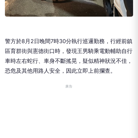
警方於8月2日晚間7時30分執行巡邏勤務，行經前鎮
區育群街與憲德街口時，發現王男騎乘電動輔助自行
車時左右蛇行、車身不斷搖晃，疑似精神狀況不佳，
恐危及其他用路人安全，因此立即上前攔查。
廣告