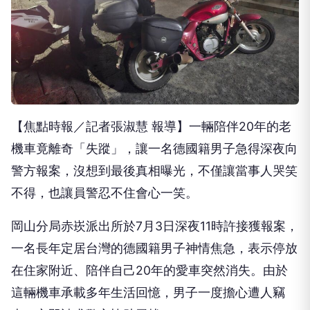
【焦點時報／記者張淑慧 報導】一輛陪伴20年的老
機車竟離奇「失蹤」，讓一名德國籍男子急得深夜向
警方報案，沒想到最後真相曝光，不僅讓當事人哭笑
不得，也讓員警忍不住會心一笑。
岡山分局赤崁派出所於7月3日深夜11時許接獲報案，
一名長年定居台灣的德國籍男子神情焦急，表示停放
在住家附近、陪伴自己20年的愛車突然消失。由於
這輛機車承載多年生活回憶，男子一度擔心遭人竊