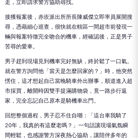
走，立即請求警方協助尋找。
接獲報案後，赤崁派出所所長陳威傑立即率員展開搜
尋，憑藉細心巡查，很快就在轄區一間超市前發現一
輛與報案特徵完全吻合的機車，經確認後，正是男子
苦尋的愛車。
男子趕到現場見到機車完好無缺，終於鬆了一口氣。
就在警方詢問他「當天是怎麼回家的？」時，他突然
愣住，這才想起自己當晚騎車外出辦事，順道進入超
市採買，離開時因雙手提滿購物袋，竟一路步行返
家，完全忘記自己原本是騎機車出門。
回想整個過程，男子忍不住自嘲：「這台車我騎了
20年，我真的有這麼老嗎？」一句話讓現場氣氛瞬
間輕鬆，也感謝警方深夜熱心協助，讓陪伴多年的