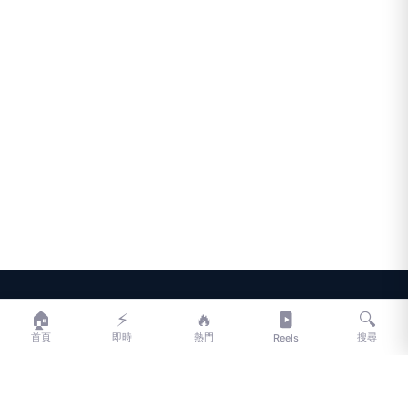
LIFE
生活網
🏠
⚡
🔥
🔍
首頁
即時
熱門
搜尋
Reels
LIFE 生活網是台灣領先的生活資訊平台，提供即時新聞、生活、健康、
財經、娛樂等多元內容。
f
L
▶
📷