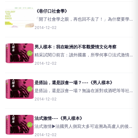
找工作哦～」「不是社會工作，是研究社會的。」
「
《巷仔口社會學》
「開了社會學之眼，再也回不去了！」為什麼要學
社會學？這是2014年台灣網路上一個熱門的話題。
2014-12-02
「社會學有什麼好學的，我社會大學都念好幾十年
了！」「你們老師都在教導你們如何搞社會運動
吧！」這是一般人常
男人樣本：我在歐洲的不客觀愛情文化考察
精采試閱◎前言：讀外國書，所學何事◎法式激情
◎是搭訕，還是誤會一場？&nbsp;★第一手歐洲愛
2014-12-02
情文化的深度紀實。★發現原來愛與不愛，都是文
化的痕跡。★讓我們在認識
是搭訕，還是誤會一場？---《男人樣本》
是搭訕，還是誤會一場？無論在派對或酒吧等等社
交場合，直接的眼神接觸、放鬆的肢體語言，或甚
2014-12-02
至只是腦海中是否轉著「我想來認識異性」的想法...
歐洲男士們的搭訕雷達都能夠自動偵測到...而搭訕並
非只是男性
法式激情---《男人樣本》
法式激情►法國男人側寫大多可追溯為高盧人的後
裔。現代的法國人經過各種民族的融合，種族相貌
2014-12-02