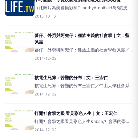
（此照片為美國攝影師TimothyArchibald為5歲患有
自閉症的兒子Elijah拍攝的系列作品之一）有些不說
2015-10-16
話的自閉症者似乎完全沒有語言能力，既無法接收
也無法表達。有些人難以控制發音所需的
蕃仔、外勞與阿兜仔：種族主義的社會學｜文：藍
佩嘉
蕃仔、外勞與阿兜仔：種族主義的社會學藍佩嘉／
台灣大學社會系&nbsp;處於半邊陲的台灣人，在抬
2014-12-02
頭仰望白皮膚的「優越他者」的同時，複製了殖民
之眼的凝視，低頭蔑視膚色更深的「低劣他者」。
&nbs
核電生死簿：苦難的分布｜文：王宏仁
核電生死簿：苦難的分布王宏仁／中山大學社會系
&nbsp;苦難，就是沿著階級、族群、區域，影響著
2014-12-02
一個人的生死！&nbsp;蘭嶼的反核運動媽媽希婻．
瑪飛洑（SinanMavivo）曾受邀到中
打開社會學之眼 看見彩色人生｜文：王宏仁
打開社會學之眼看見彩色人生&nbsp;社會系的學生
或老師，經常被親朋好友問到，你在大學∕研究所讀
2014-12-02
（教）什麼？「社會系。」「是社會工作喔？很好