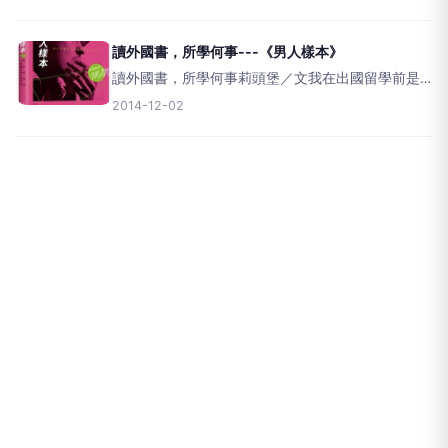
相當多元。一般常有法國充滿俊男美女的印象，但
嚴格來說，法國男人的「帥」通常是靠裝扮品味和
風流舉止營造出來的氛
讀外國書，所學何事---《男人樣本》
讀外國書，所學何事莉頭堡／文我在出國留學前是
所謂的自由作家，在台灣出版過幾本藝術史相關的
2014-12-02
書籍。書到用時方恨少。寫作期間，我深感自己所
學有限，因此決心一圓自己從小的留學夢。我將當
時的存款全數兌換成