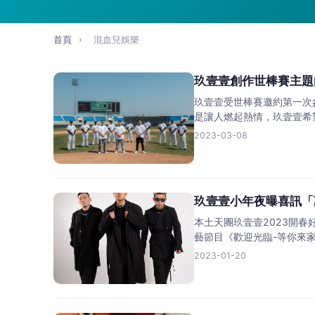
首頁
›
混血兒娛樂
玖壹壹創作世棒賽主題
玖壹壹受世棒賽邀約第一次
是讓人燃起熱情，玖壹壹希
2023-03-08
玖壹壹小年夜曝喜訊「
本土天團玖壹壹2023開春
藝節目《歡迎光臨-等你來
2023-01-20