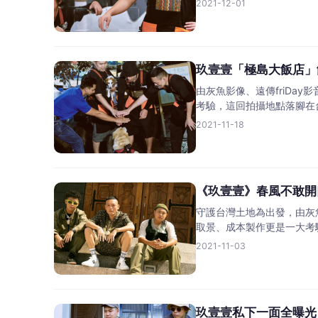
2021-12-01
玖壹壹「極島大飯店」
由灰魚影像、遠傳friD
考驗，這回拍攝地點落腳在
2021-11-18
《玖壹壹》春風不敢開
守護台灣土地為出發，由灰
取景、成本製作更是一大考
2021-11-03
玖壹壹私下一面全曝光