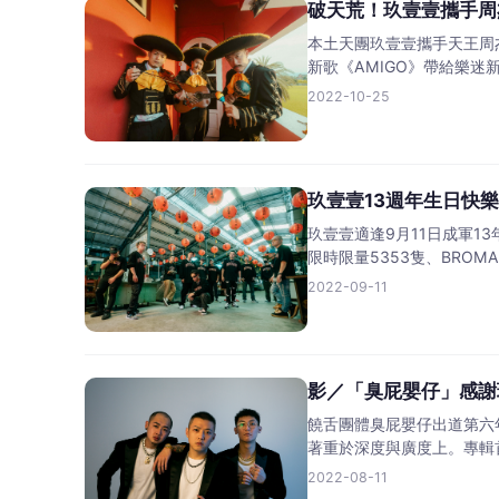
破天荒！玖壹壹攜手周
本土天團玖壹壹攜手天王周
新歌《AMIGO》帶給樂迷
2022-10-25
玖壹壹13週年生日快
玖壹壹適逢9月11日成軍1
限時限量5353隻、BROM
2022-09-11
影／「臭屁嬰仔」感謝
饒舌團體臭屁嬰仔出道第六年
著重於深度與廣度上。專輯
2022-08-11