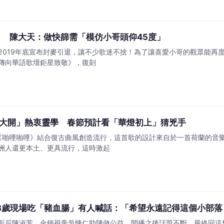
 陳大天：做快篩需「模仿小哥頭仰45度」
2019年底宣布封麥引退，讓不少歌迷不捨！為了讓喜愛小哥的觀眾能再
傳向華語歌壇鉅星致敬》，復刻
大開」熱衷靈學 春節預計看「華燈初上」猜兇手
曲《啪哩啪哩》結合復古曲風創造流行，這首歌的設計來自於一首荷蘭的音
洲人還更本土、更具流行，這時激起
8歲現場吃「豬血腸」有人喊話：「希望永遠記得這個小部落
影后陳淑芳、金鐘視帝吳慷仁助陣做公益，開播之後話題不斷，最終回這