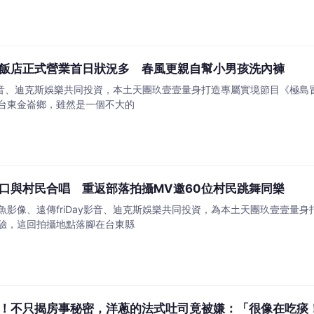
飯店正式營業首日狀況多 春風更親自幫小男孩洗內褲
ay影音、迪克斯娛樂共同投資，本土天團玖壹壹量身打造專屬實境節目《極
台東金崙鄉，雖然是一個不大的
口與村民合唱 重返部落拍攝MV邀60位村民跳舞同樂
魚影像、遠傳friDay影音、迪克斯娛樂共同投資，為本土天團玖壹壹量
驗，這回拍攝地點落腳在台東縣
！不只揭房事秘密，洋蔥的法式吐司竟被嫌：「很像在吃痰