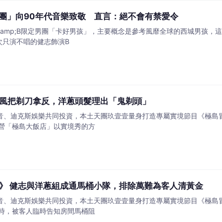
男團」向90年代音樂致敬 直言：絕不會有禁愛令
amp;B限定男團「卡好男孩」，主要概念是參考風靡全球的西城男孩，這
次只演不唱的健志飾演B
風把剃刀拿反，洋蔥頭髮理出「鬼剃頭」
ay影音、迪克斯娛樂共同投資，本土天團玖壹壹量身打造專屬實境節目《極
營「極島大飯店」以實境秀的方
》 健志與洋蔥組成通馬桶小隊，排除萬難為客人清黃金
ay影音、迪克斯娛樂共同投資，本土天團玖壹壹量身打造專屬實境節目《極
時，被客人臨時告知房間馬桶阻