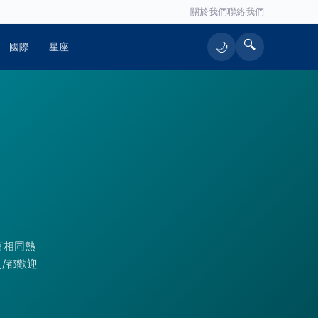
關於我們
聯絡我們
🔍
🌙
國際
星座
有相同熱
/都歡迎