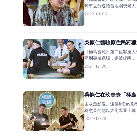
騎車去分送給當地弱勢老人
2022-01-06
吳慷仁體驗原住民狩獵
《極島冒險》第二位客座大
區到專屬獵場，還被提醒，
2021-12-30
吳慷仁在玖壹壹「極島
由灰魚影像、遠傳friD
稔煮菜的他以大廚專業上陣
2021-12-23