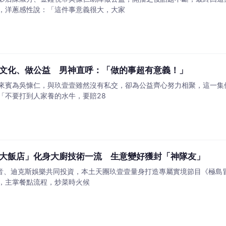
，洋蔥感性說：「這件事意義很大，大家
文化、做公益 男神直呼：「做的事超有意義！」
來賓為吳慷仁，與玖壹壹雖然沒有私交，卻為公益齊心努力相聚，這一集
「不要打到人家養的水牛，要賠28
大飯店」化身大廚技術一流 生意變好獲封「神隊友」
ay影音、迪克斯娛樂共同投資，本土天團玖壹壹量身打造專屬實境節目《極
，主掌餐點流程，炒菜時火候