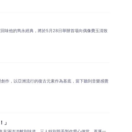
度回味他的雋永經典，將於5月28日舉辦首場向偶像費玉清致
樂創作，以亞洲流行的復古元素作為基底，當下聽到音樂感覺
！」
集充滿淡淡離別味道，三人特別親手製作愛心便當，再逐一