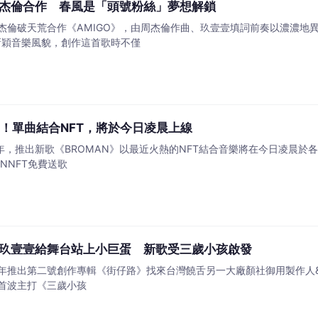
杰倫合作 春風是「頭號粉絲」夢想解鎖
杰倫破天荒合作《AMIGO》，由周杰倫作曲、玖壹壹填詞前奏以濃濃地
新穎音樂風貌，創作這首歌時不僅
樂！單曲結合NFT，將於今日凌晨上線
3年，推出新歌《BROMAN》以最近火熱的NFT結合音樂將在今日凌晨
ANNFT免費送歌
玖壹壹給舞台站上小巨蛋 新歌受三歲小孩啟發
推出第二號創作專輯《街仔路》找來台灣饒舌另一大廠顏社御用製作人&mda
首波主打《三歲小孩