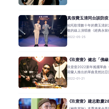
真假費玉清同台談防疫
叱吒歌壇數十年的費玉清於
敬的線上演唱會《經典永留
2022-05-25
《玖壹壹》健志「佛緣
玖壹壹2022新年搖擺單
荷蘭人推出的單曲竟然比亞
2022-01-21
《玖壹壹》建志歡慶2
《極島冒險》本季邀來金馬