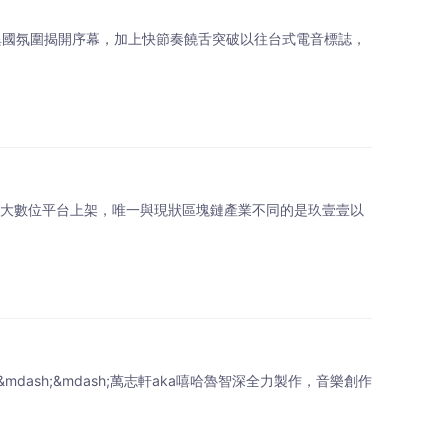
異國氛圍揭開序幕，加上快節奏饒舌突破以往台式電音標誌，
於各大數位平台上架，唯一與現狀區塊鏈產業不同的是玖壹壹以
sh;&mdash;萬志軒aka嘻哈魯智深全力製作，音樂創作