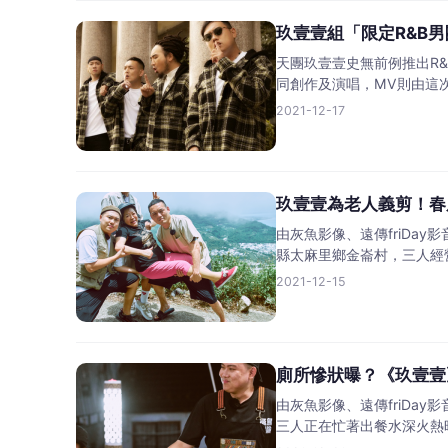
玖壹壹組「限定R&B
天團玖壹壹史無前例推出R&
同創作及演唱，MV則由這
2021-12-17
玖壹壹為老人義剪！春
由灰魚影像、遠傳friD
縣太麻里鄉金崙村，三人經
2021-12-15
廁所慘狀曝？《玖壹壹
由灰魚影像、遠傳friD
三人正在忙著出餐水深火熱