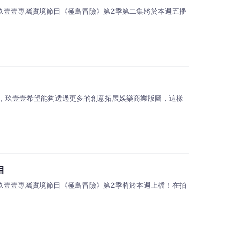
團玖壹壹專屬實境節目《極島冒險》第2季第二集將於本週五播
，玖壹壹希望能夠透過更多的創意拓展娛樂商業版圖，這樣
目
團玖壹壹專屬實境節目《極島冒險》第2季將於本週上檔！在拍