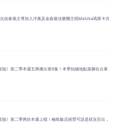
次由春風主導加入洋蔥及金曲最佳樂團主唱Matzka瑪斯卡共
島冒險》第二季本週五將播出第9集！本季拍攝地點落腳在台東
島冒險》第二季將於本週上檔！極島飯店經營可說是狀況百出，