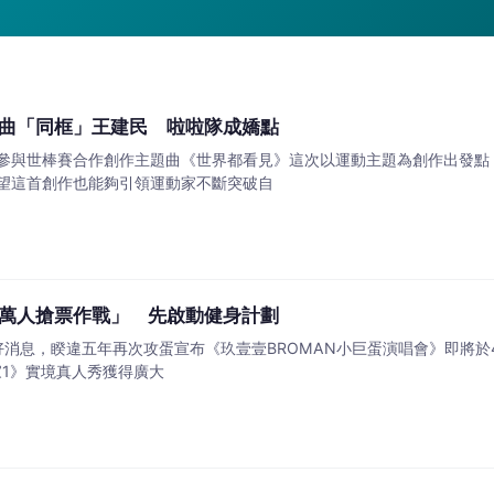
曲「同框」王建民 啦啦隊成嬌點
參與世棒賽合作創作主題曲《世界都看見》這次以運動主題為創作出發點
望這首創作也能夠引領運動家不斷突破自
萬人搶票作戰」 先啟動健身計劃
好消息，睽違五年再次攻蛋宣布《玖壹壹BROMAN小巨蛋演唱會》即將於
家1》實境真人秀獲得廣大