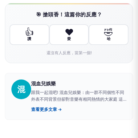
🎯 搶頭香！這篇你的反應？
👍
❤️
🤣
讚
愛
哈
還沒有人反應，當第一個!
混血兒娛樂
混
跟我一起混吧! 混血兒娛樂：由一群不同個性不同
外表不同背景但卻對音樂有相同熱情的大家庭 這
裡記錄著我們大小活動與日常生活的記錄，相關活
查看更多文章 →
動邀請/策劃/都歡迎直接私訊與我們聯絡