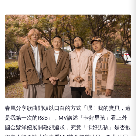
春風分享歌曲開頭以口白的方式「嘿！我的寶貝，
這
是我第一次的R&B」，MV講述「卡好男孩」
看上外
國金髮洋妞展開熱烈追求，究竟「卡好男孩」
是否抱