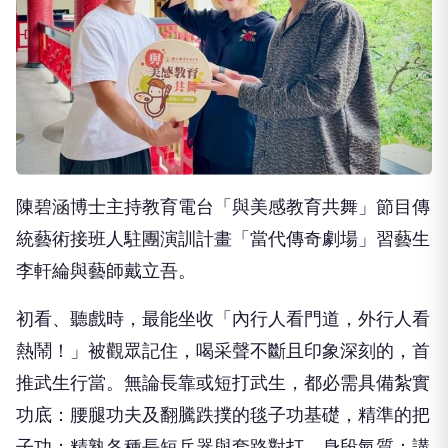
陳碧涵博士主持教育電台「與美感教育共舞」節目傳
統藝術接班人駐團演訓計畫「當代傳奇劇場」習藝生
李軒綸與藝師戴立吾。
初看、聽戲時，最能坐收「內行人看門道，外行人看
熱鬧！」被觀眾記住，喝采聲不斷且印象深刻的，首
推武生行當。無論長靠或短打武生，都必需具備紮實
功底：腰腿功夫及翻騰跌撲的毯子功基礎，精準的把
子功：精熟各種長短兵器與套路對打，身段氣質：講