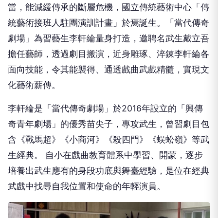
當，能減緩傳承的斷層危機，國立傳統藝術中心「傳
統藝術接班人駐團演訓計畫」於焉誕生。「當代傳奇
劇場」為習藝生李軒綸量身打造，邀聘名武生戴立吾
擔任藝師，透過劇目搬演，近身雕琢、淬鍊李軒綸各
面向技能，令其能襲得、通透戲曲武戲精髓，實現文
化藝術薪傳。
李軒綸是「當代傳奇劇場」於2016年設立的「興傳
奇青年劇場」的優秀苗尖子，專攻武生，曾習劇目包
含《戰馬超》《小商河》《殺四門》《蜈蚣嶺》等武
生經典。 自小在戲曲教育體系中學習、開蒙，逐步
培養出武生應有的身段功底與舞臺經驗，是位在經典
武戲中找尋自我位置和使命的年輕演員。