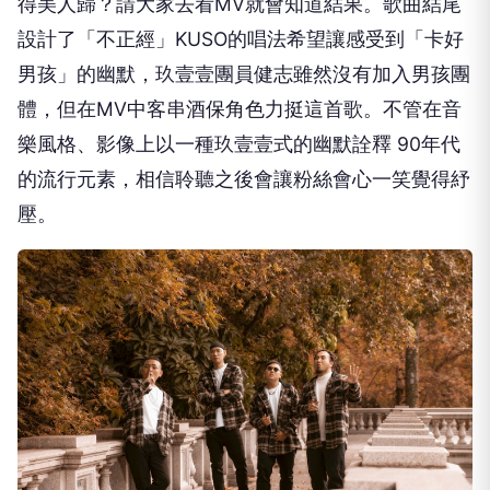
得美人歸？請大家去看MV就會知道結果。歌曲結尾
設計了「
不正經」KUSO的唱法希望讓感受到「卡好
男孩」的幽默，
玖壹壹團員健志雖然沒有加入男孩團
體，
但在MV中客串酒保角色力挺這首歌。不管在音
樂風格、
影像上以一種玖壹壹式的幽默詮釋 90年代
的流行元素，相信聆聽之後會讓粉絲會心一笑覺得紓
壓。