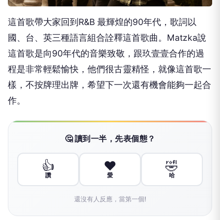
這首歌帶大家回到R&B 最輝煌的90年代，歌詞以
國、台、英三種語言組合詮釋這首歌曲。
Matzka說
這首歌是向90年代的音樂致敬，
跟玖壹壹合作的過
程是非常輕鬆愉快，他們很古靈精怪，
就像這首歌一
樣，不按牌理出牌，
希望下一次還有機會能夠一起合
作。
🤔 讀到一半，先表個態？
👍
❤️
🤣
讚
愛
哈
還沒有人反應，當第一個!