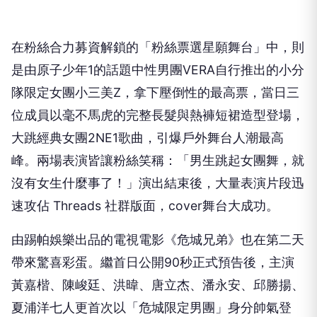
在粉絲合力募資解鎖的「粉絲票選星願舞台」中，則
是由原子少年
1
的話題中性男團
VERA
自行推出的小分
隊限定女團小三美
Z
，拿下壓倒性的最高票，當日三
位成員以毫不馬虎的完整長髮與熱褲短裙造型登場，
大跳經典女團
2NE1
歌曲，引爆戶外舞台人潮最高
峰。兩場表演皆讓粉絲笑稱：「男生跳起女團舞，就
沒有女生什麼事了！」演出結束後，大量表演片段迅
速攻佔
Threads
社群版面，
cover
舞台大成功。
由踢帕娛樂出品的電視電影《危城兄弟》也在第二天
帶來驚喜彩蛋。繼首日公開
90
秒正式預告後，主演
黃嘉楷、陳峻廷、洪暐、唐立杰、潘永安、邱勝揚、
夏浦洋七人更首次以「危城限定男團」身分帥氣登