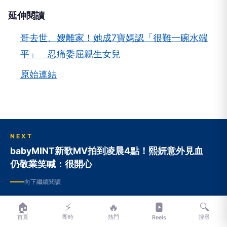
延伸閱讀
哥去世、嫂離家！她成7寶媽認「很難一碗水端
平」 忍痛委屈親生女兒
原始連結
NEXT
babyMINT新歌MV拍到凌晨4點！熙妍意外見血
仍敬業笑喊：很開心
向下繼續閱讀
🏠
⚡
🔥
🔍
babyMINT新歌MV拍到凌晨4點！
首頁
即時
熱門
搜尋
Reels