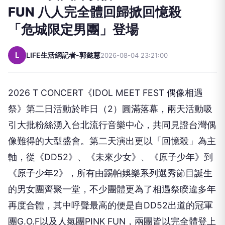
FUN 八人完全體回歸掀回憶殺
「危城限定男團」登場
L
LIFE生活網記者-郭懿慧
2026-08-04 23:21:00
2026 T CONCERT
《
IDOL MEET FEST
偶像相遇
祭》第二日活動於昨日（
2
）圓滿落幕，兩天活動吸
引大批粉絲湧入台北流行音樂中心，共同見證台灣偶
像難得的大型盛會。第二天演出更以「回憶殺」為主
軸，從《
DD52
》、《未來少女》、《原子少年》到
《原子少年
2
》，所有由踢帕娛樂系列選秀節目誕生
的男女團齊聚一堂，不少團體更為了相遇祭睽違多年
再度合體，其中呼聲最高的便是自
DD52
出道的冠軍
團
G.O.F
以及人氣團
PINK FUN
，兩團皆以完全體登上