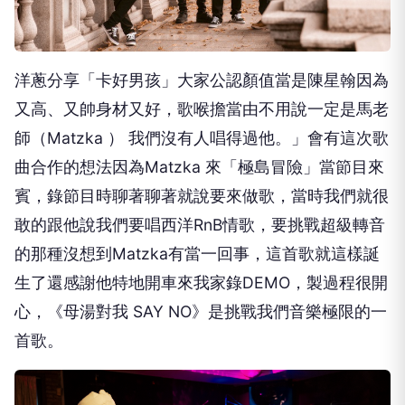
洋蔥分享「卡好男孩」大家公認顏值當是陳星翰因為
又高、
又帥身材又好，歌喉擔當由不用說一定是馬老
師（Matzka ） 我們沒有人唱得過他。」會有這次歌
曲合作的想法因為Matzka 來「極島冒險」當節目來
賓，錄節目時聊著聊著就說要來做歌，
當時我們就很
敢的跟他說我們要唱西洋RnB情歌，
要挑戰超級轉音
的那種沒想到Matzka有當一回事，
這首歌就這樣誕
生了還感謝他特地開車來我家錄DEMO，
製過程很開
心，《母湯對我 SAY NO》是挑戰我們音樂極限的一
首歌。