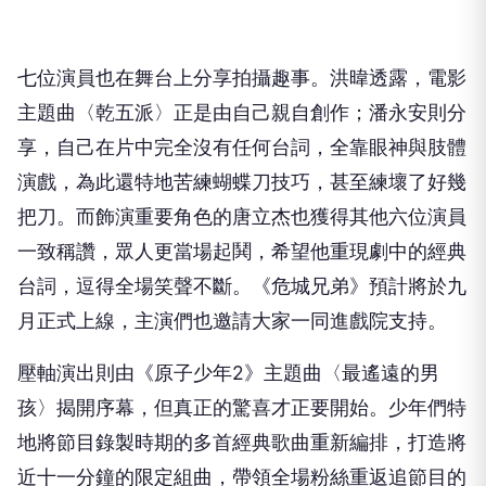
七位演員也在舞台上分享拍攝趣事。洪暐透露，電影
主題曲〈乾五派〉正是由自己親自創作；潘永安則分
享，自己在片中完全沒有任何台詞，全靠眼神與肢體
演戲，為此還特地苦練蝴蝶刀技巧，甚至練壞了好幾
把刀。而飾演重要角色的唐立杰也獲得其他六位演員
一致稱讚，眾人更當場起鬨，希望他重現劇中的經典
台詞，逗得全場笑聲不斷。《危城兄弟》預計將於九
月正式上線，主演們也邀請大家一同進戲院支持。
壓軸演出則由《原子少年
2
》主題曲〈最遙遠的男
孩〉揭開序幕，但真正的驚喜才正要開始。少年們特
地將節目錄製時期的多首經典歌曲重新編排，打造將
近十一分鐘的限定組曲，帶領全場粉絲重返追節目的