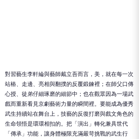
對習藝生李軒綸與藝師戴立吾而言，美，就在每一次
站樁、走邊、亮相與翻撲的反覆鍛鍊裡；在師父口傳
心授、徒弟仔細琢磨的細節中；也在觀眾因為一場武
戲而重新看見京劇藝術力量的瞬間裡。要能成為優秀
武生持續站在舞台上，技藝的反復打磨與戲文角色的
生命領悟是環環相扣的。把「演出」轉化兼具世代
「傳承」功能，讓身體極限充滿嚴苛挑戰的武生行