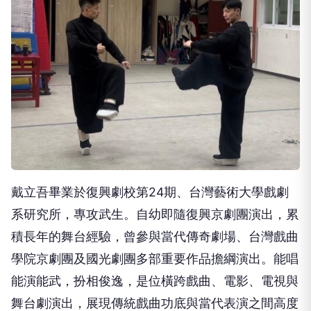
戴立吾畢業於復興劇校第24期、台灣藝術大學戲劇
系研究所，專攻武生。自幼即隨復興京劇團演出，累
積長年的舞台經驗，曾參與當代傳奇劇場、台灣戲曲
學院京劇團及國光劇團多部重要作品擔綱演出。能唱
能演能武，扮相俊逸，是位橫跨戲曲、電影、電視與
舞台劇演出，展現傳統戲曲功底與當代表演之間高度