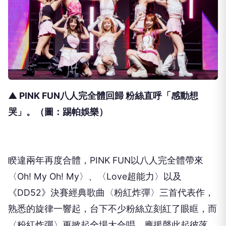
▲ PINK FUN八人完全體回歸 粉絲直呼「感動想
哭」。（圖：踢帕娛樂）
睽違兩年再度合體，
PINK FUN
以八人完全體帶來
〈
Oh! My Oh! My
〉、〈
Love
超能力〉以及
《
DD52
》決賽經典歌曲〈粉紅炸彈〉三首代表作，
熟悉的旋律一響起，台下不少粉絲立刻紅了眼眶，而
〈粉紅炸彈〉更掀起全場大合唱，應援聲此起彼落，