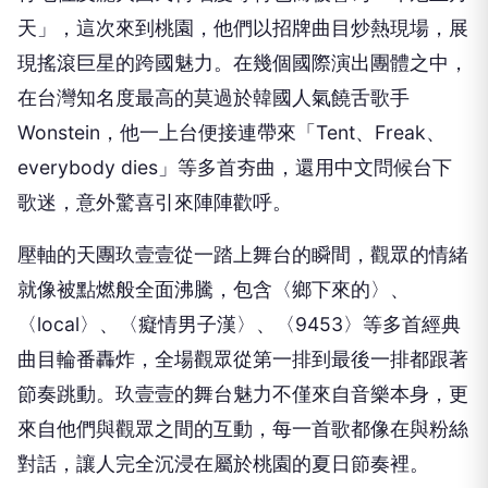
天」，這次來到桃園，他們以招牌曲目炒熱現場，展
現搖滾巨星的跨國魅力。在幾個國際演出團體之中，
在台灣知名度最高的莫過於韓國人氣饒舌歌手
Wonstein，他一上台便接連帶來「Tent、Freak、
everybody dies」等多首夯曲，還用中文問候台下
歌迷，意外驚喜引來陣陣歡呼。
壓軸的天團玖壹壹從一踏上舞台的瞬間，觀眾的情緒
就像被點燃般全面沸騰，包含〈鄉下來的〉、
〈local〉、〈癡情男子漢〉、〈9453〉等多首經典
曲目輪番轟炸，全場觀眾從第一排到最後一排都跟著
節奏跳動。玖壹壹的舞台魅力不僅來自音樂本身，更
來自他們與觀眾之間的互動，每一首歌都像在與粉絲
對話，讓人完全沉浸在屬於桃園的夏日節奏裡。