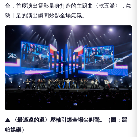
台，首度演出電影量身打造的主題曲〈乾五派〉，氣
勢十足的演出瞬間炒熱全場氣氛。
▲ 〈最遙遠的還〉壓軸引爆全場尖叫聲。（圖：踢
帕娛樂）