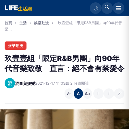
LIFE
🔍
☰
🌙
生活網
首頁
›
生活
›
娛樂動漫
›
玖壹壹組「限定R&B男團」向90年代音
樂...
娛樂動漫
玖壹壹組「限定R&B男團」向90年
代音樂致敬 直言：絕不會有禁愛令
混
混血兒娛樂
2021-12-17 11:03
📖 2 分鐘閱讀
A+
L
f
🔗
A
A−