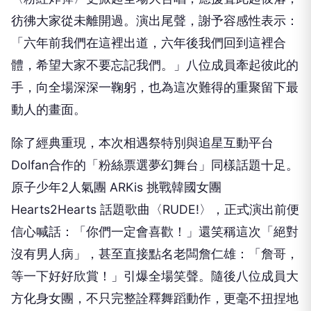
彷彿大家從未離開過。演出尾聲，謝予容感性表示：
「六年前我們在這裡出道，六年後我們回到這裡合
體，希望大家不要忘記我們。」八位成員牽起彼此的
手，向全場深深一鞠躬，也為這次難得的重聚留下最
動人的畫面。
除了經典重現，本次相遇祭特別與追星互動平台
Dolfan
合作的「粉絲票選夢幻舞台」同樣話題十足。
原子少年
2
人氣團
ARKis
挑戰韓國女團
Hearts2Hearts
話題歌曲〈
RUDE!
〉，正式演出前便
信心喊話：「你們一定會喜歡！」還笑稱這次「絕對
沒有男人病」，甚至直接點名老闆詹仁雄：「詹哥，
等一下好好欣賞！」引爆全場笑聲。隨後八位成員大
方化身女團，不只完整詮釋舞蹈動作，更毫不扭捏地