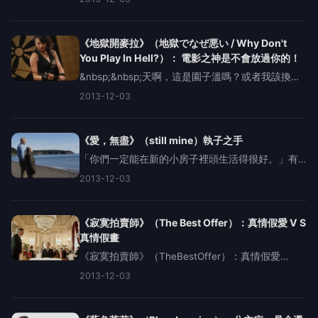
麗」，看似很文明的世界裡，每個人來自不同的地
區、他們被塑造成「華麗地登上送死台」的形象，
然後再一齊掉
《地獄開麥拉》（地獄でなぜ悪い / Why Don't
You Play In Hell?）： 電影之神是不會放過你的！
&nbsp;&nbsp;天啊，這是園子溫嗎？或者我該換個
方式問：「天啊、這是拍過《自殺俱樂部》、《紀
2013-12-03
子，出租中》還有《希望之國》的園子溫導演的作
品嗎？！」《地獄開麥拉》簡單講是一個導演幫黑
道大哥
《愛，無盡》（still mine）執子之手
「你們一定能在新的小房子裡頭生活得很好。」有
時候，父母或許是任性，但他們不需要兒女過度擔
2013-12-03
心，只需要孩子能發自內心去祝福自己的決定。
&nbsp;&nbsp;當代的我們，是否已經不敢相信天長
地久而拒
《寂寞拍賣師》（The Best Offer）：真情假愛 V S
真情假畫
《寂寞拍賣師》（TheBestOffer）：真情假愛
&nbsp;VS&nbsp;真情假畫如果愛是藝術品的話，那
2013-12-03
麼愛情是否可以拍賣、出價高者得手&nbsp;&nbsp;
以純粹想要享受一部藝術