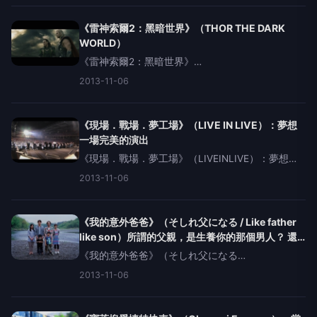
最佳新導演、視覺效果、造型設計等獎項，私以為
即
《雷神索爾2：黑暗世界》（THOR THE DARK
WORLD）
《雷神索爾2：黑暗世界》
（THORTHEDARKWORLD）&nbsp;&nbsp;漫威的
2013-11-06
英雄電影裡面，就屬雷神索爾最奇幻，聰慧絕頂的
科學家珍福斯特與索爾神的配對，就像是金庸筆下
的黃蓉與郭靖
《現場．戰場．夢工場》（LIVE IN LIVE）：夢想
一場完美的演出
《現場．戰場．夢工場》（LIVEINLIVE）：夢想一
場完美的演出如果說《五月天諾亞方舟》是打破時
2013-11-06
間與場地的限制、讓我們隨時都能夠在電影院裏面
感受到『聽演唱會』的自由，那麼進電影院看《現
場．戰場
《我的意外爸爸》（そしれ父になる / Like father
like son）所謂的父親，是生養你的那個男人？ 還
是需要有其他的條件？
《我的意外爸爸》（そしれ父になる
&nbsp;/Likefatherlikeson）所謂的父親，是生養你
2013-11-06
的那個男人？&nbsp;還是需要有其他的條件？
&nbsp;&nbsp;&nbsp;