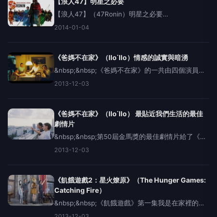
【浪人47】明星之必要
【浪人47】（47Ronin）明星之必要
&nbsp;&nbsp;&nbsp;日本文化經營有成，成為歐美
2014-01-04
人認識亞洲意象的最精緻代表，再加上在中國崛起
之前，日本也是好萊塢電影在亞洲的最大市場，於
是當美
《爸媽不在家》（Ilo˙Ilo）情感的誠實與暗湧
&nbsp;&nbsp;《爸媽不在家》的一共由四個演員撐
場，父母、兒子，和一個菲傭。作為第一男主角，
2013-12-03
小男孩家樂的戲分很多。要一個小孩子作為主角的
電影，很容易露餡，因為小孩與動物是電影拍攝很
難控制的
《爸媽不在家》（Ilo˙Ilo） 最貼近我們生活的最佳
劇情片
&nbsp;&nbsp;第50屆金馬獎的最佳劇情片給了《爸
媽不在家》。我們可以說今年金馬獎，把最大獎項
2013-12-03
頒給了入圍作品裡面、最貼近我們生活的一部電
影。《爸媽不在家》，即將在這禮拜上映了，這片
子講了
《飢餓遊戲2：星火燎原》（The Hunger Games:
Catching Fire）
&nbsp;&nbsp;《飢餓遊戲》第一集我是在家裡的電
視看的，對這部電影的第一印象記憶就是「好華
2013-12-03