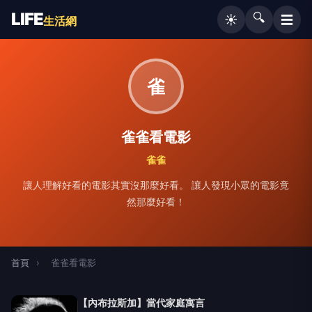
LIFE
🔍
☰
☀️
生活網
雀
雀雀看電影
雀雀
讓人理解好看的電影其實沒那麼好看。 讓人發現小眾的電影竟
然那麼好看！
首頁
›
雀雀看電影
【內布拉斯加】當代家庭寓言