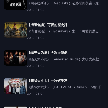
《內布拉斯加》（Nebraska）公路電影與當代家庭
寓言&nbsp;&nbsp;&nbsp;首先必需要強調的是：有
2014-01-04
時候直譯片名不是不好，但是會讓觀眾小看了電影
本身的精彩程度。《內布拉斯加》這片名在
【清須會議】可愛的歷史課
《清須會議》（KiyosuKaigi）之一：可愛的歷史課
三谷的戰國大夢&nbsp;&nbsp;&nbsp;看完《清須會
2014-01-04
議》的當下，你可能會有一點失落，因為不論你懂
得、或不懂得日本歷史，這部電影
【瞞天大佈局】大咖大飆戲
《瞞天大佈局》（AmericanHustle）大咖大飆戲
&nbsp;&nbsp;&nbsp;「自古以來，最好的香水都加
2014-01-04
了髒東西。」這對白彷彿在暗喻著一場見不得光的
地下交易，成了，就揚名立萬，敗了
【賭城大丈夫】一賭解千愁
《賭城大丈夫》（LASTVEGAS）&nbsp;一賭解千
愁&nbsp;&nbsp;&nbsp;老人家除了在家養老之外，
2014-01-04
還可以做什麼?《賭城大丈夫》提供了一套範本給大
家參考一下，那就是到賭城去瘋