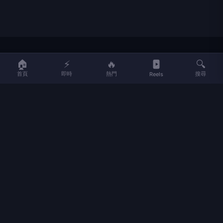
LIFE
生活網
🏠
⚡
🔥
🔍
首頁
即時
熱門
搜尋
Reels
LIFE 生活網是台灣領先的生活資訊平台，提供即時新聞、生活、健康、
財經、娛樂等多元內容。
f
L
▶
📷
新聞分類
新聞
更多內容
生活
地方新聞
健康
關於 LIFE
國際新聞
財經