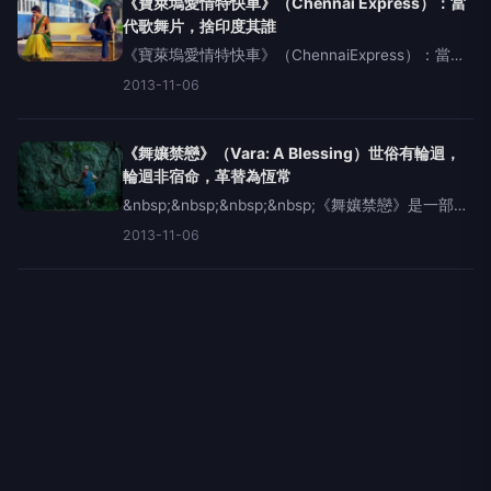
《寶萊塢愛情特快車》（Chennai Express）：當
代歌舞片，捨印度其誰
《寶萊塢愛情特快車》（ChennaiExpress）：當代
歌舞片，捨印度其誰&nbsp;&nbsp;&nbsp;明明對於
2013-11-06
歌舞片沒有興趣，但是每次在金馬影展都會不自覺
地選了寶萊塢電影來看，而且每一
《舞孃禁戀》（Vara: A Blessing）世俗有輪迴，
輪迴非宿命，革替為恆常
&nbsp;&nbsp;&nbsp;&nbsp;《舞孃禁戀》是一部氣
氛洋溢、故事又有趣的電影。這次仁波切用的是極
2013-11-06
簡主義的表現法，敘事和鋪陳方式簡簡單單，但故
事本身所要傳達的意念卻是複雜的，言簡意賅