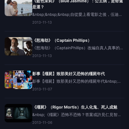
《藍色茉莉》（Blue Jasmine）：公主病，是命還
是運？
&nbsp;&nbsp;&nbsp;自從愛上看電影之後，伍迪艾
倫每年必出產一部的電影作品對我而言都是重要的
2013-11-13
心靈饗宴。在前年的《午夜巴黎》之後，我更是徹
底愛上這位老爺爺。而今年、剛好有機會上到聞天
祥
《怒海劫》（Captain Phillips）
《怒海劫》（CaptainPhillips）改編自真人真事的
《怒海劫》，故事線很單純、架構也很簡單，但是
2013-11-13
劇本就是能把劇情鋪排得驚心動魄、能把台詞設計
得句句鏗鏘，再加上湯姆漢克斯無懈可擊的演技，
電影
影事【殭屍】致那美好又恐怖的殭屍年代
影事【殭屍】致那美好又恐怖的殭屍年代&nbsp;
【香港殭屍電影】要說香港殭屍電影的經典，毫無
2013-11-07
疑問就是1985年的《殭屍先生》（台譯:《暫時停止
呼吸》）。不過在說殭屍電影之前，我們先倒退回
《殭屍先
《殭屍》（Rigor Mortis）生人化鬼、死人成魅
&nbsp;《殭屍》恐怖不恐怖？答案或許見仁見智，
但反正我是在座位上幾乎要跳起來三次。
2013-11-06
&nbsp;&nbsp;&nbsp;《殭屍》今年入圍了金馬獎的