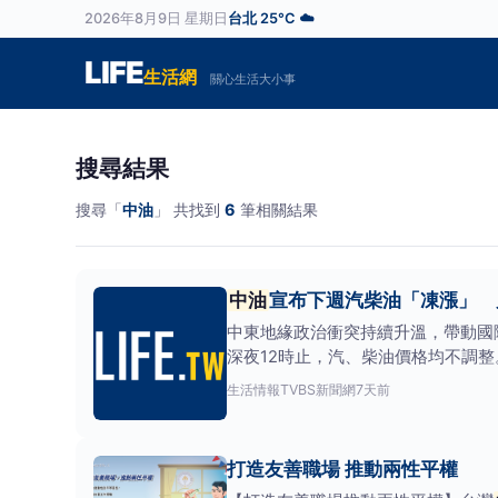
2026年8月9日 星期日
台北 25°C ☁️
LIFE
生活網
關心生活大小事
搜尋結果
搜尋「
中油
」 共找到
6
筆相關結果
中油
宣布下週汽柴油「凍漲」 累
中東地緣政治衝突持續升溫，帶動國
深夜12時止，汽、柴油價格均不調整。
生活情報
TVBS新聞網
7天前
打造友善職場 推動兩性平權