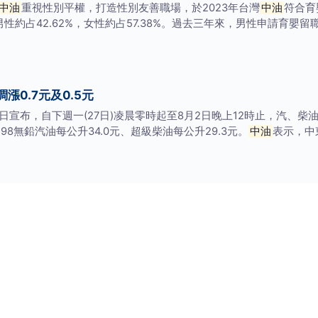
中油
重視性別平權，打造性別友善職場，於2023年台灣
中油
符合育
男性約占42.62%，女性約占57.38%。過去三年來，男性申請育嬰
0.7元及0.5元
5)日宣布，自下週一(27日)凌晨零時起至8月2日晚上12時止，汽、柴
、98無鉛汽油每公升34.0元、超級柴油每公升29.3元。
中油
表示，中