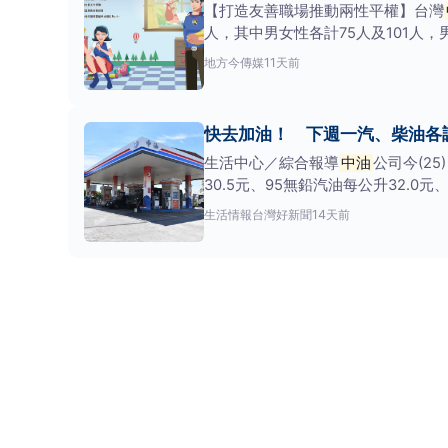
【打造友善職場推動兩性平權】台灣
人，其中男女性各計75人及101人，
地方
今傳媒
11天前
快去加油！ 下週一汽、柴油各調漲
生活中心／綜合報導
中油
公司今(2
30.5元、95無鉛汽油每公升32.0元
生活情報
台灣好新聞
14天前