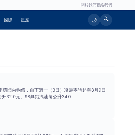
關於我們
聯絡我們
🔍
🌙
國際
星座
平穩國內物價，自下週一（3日）凌晨零時起至8月9日
2.0元、98無鉛汽油每公升34.0