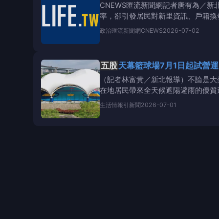
CNEWS匯流新聞網記者唐有為／新
率，卻引發居民對新里資訊、戶籍換
基層行政也陷
政治
匯流新聞網CNEWS
2026-07-02
五股
天幕籃球場7月1日起試營
（記者林富貴／新北報導）不論是大
在地居民帶來全天候遮陽避雨的優質
常見的冷硬色
生活情報
引新聞
2026-07-01