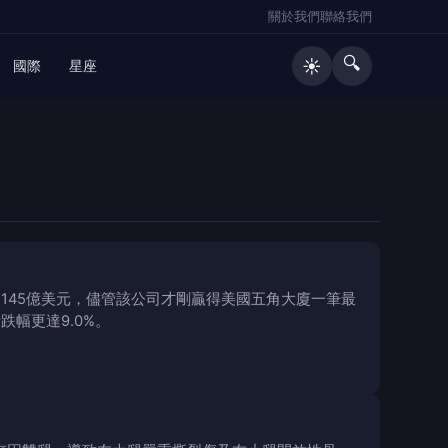
關於我們
聯絡我們
🔍
☀️
國際
星座
145億美元，儘管該公司才剛贏得美國五角大廈一筆最
跌幅更達9.0%。