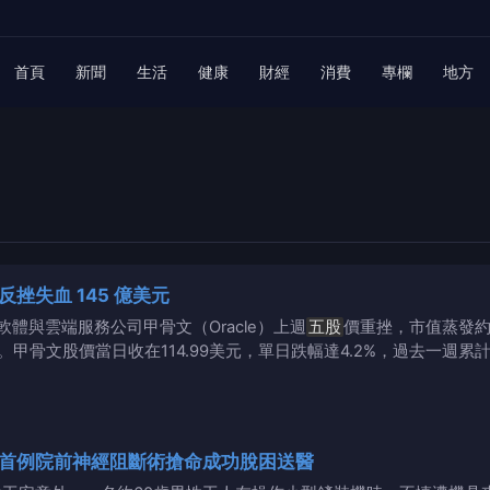
首頁
新聞
生活
健康
財經
消費
專欄
地方
挫失血 145 億美元
體與雲端服務公司甲骨文（Oracle）上週
五股
價重挫，市值蒸發約
。甲骨文股價當日收在114.99美元，單日跌幅達4.2%，過去一週累計
首例院前神經阻斷術搶命成功脫困送醫