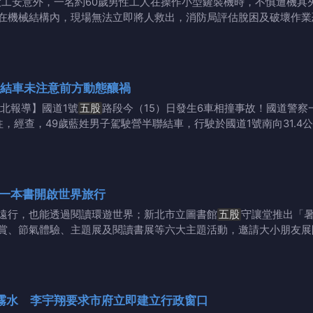
大工安意外，一名約60歲男性工人在操作小型鏟裝機時，不慎遭機
在機械結構內，現場無法立即將人救出，消防局評估脫困及破壞作業
聯結車未注意前方動態釀禍
新北報導】國道1號
五股
路段今（15）日發生6車相撞事故！國道警察一大
，經查，49歲藍姓男子駕駛營半聯結車，行駛於國道1號南向31.4
一本書開啟世界旅行
遠行，也能透過閱讀環遊世界；新北市立圖書館
五股
守讓堂推出「暑
賞、節氣體驗、主題展及閱讀書展等六大主題活動，邀請大小朋友展
霧水 李宇翔要求市府立即建立行政窗口