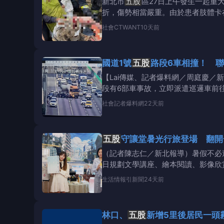
新北市
五股
區27日上午發生一起重
折，傷勢相當嚴重。由於患者肢體卡
音、鷺江及龍源等消防分
社會
CTWANT
10天前
國道1號
五股
路段6車相撞！ 
【Lai傳媒、記者爆料網／周庭慶／
段有6部車事故，立即派遣巡邏車前往
社會
記者爆料網
22天前
五股
守讓堂暑光行旅登場 翻開
（記者陳志仁／新北報導）暑假不必
日規劃文學講座、繪本閱讀、影像欣
行旅．從書裡出
生活情報
引新聞
24天前
林口、
五股
新增5里後居民一頭