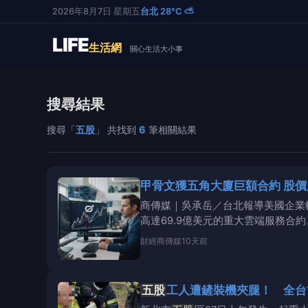
2026年8月7日 星期五
台北 28°C ⛅
LIFE
生活網
關心生活大小事
搜尋結果
搜尋「
五股
」 共找到
6
筆相關結果
甲骨文獲五角大廈巨額合約 股價反
商傳媒｜吳承岳／台北報導美國企業軟
高達69.9億美元的重大雲端服務合約
財經
商傳媒
10天前
五股
工人遭鏟裝機夾腿！ 全台