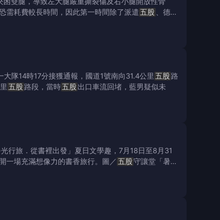
具夾困雙腿，導致左大腿嚴重撕裂傷及右小腿開放性骨
恐需耗費較長時間，因此第一時間除了派遣
五股
、德
隊14時17分接獲通報，國道1號南向31.4公里
五股
路
公里
五股
路段，當時
五股
出口車流回堵，藍男疑似未
光行旅．從書裡出發」夏日文學趣，7月18日至8月31
開一場充滿想像力的書香旅行。圖／
五股
守讓堂「暑光