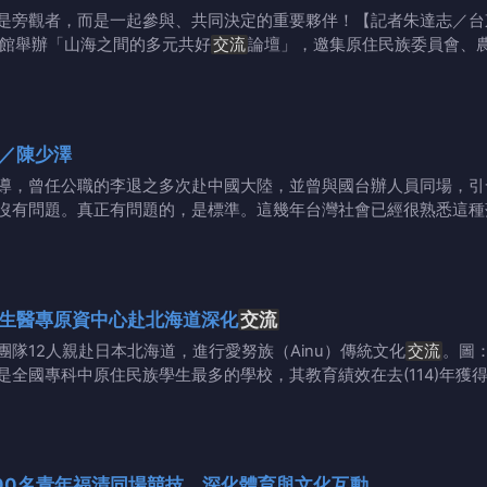
是旁觀者，而是一起參與、共同決定的重要夥伴！【記者朱達志／台
物館舉辦「山海之間的多元共好
交流
論壇」，邀集原住民族委員會、
／陳少澤
導，曾任公職的李退之多次赴中國大陸，並曾與國台辦人員同場，引
沒有問題。真正有問題的，是標準。這幾年台灣社會已經很熟悉這種
新生醫專原資中心赴北海道深化
交流
隊12人親赴日本北海道，進行愛努族（Ainu）傳統文化
交流
。圖
全國專科中原住民族學生最多的學校，其教育績效在去(114)年獲
00名青年福清同場競技 深化體育與文化互動