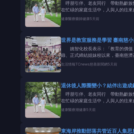
呼朋引伴、老友同行 帶動熟齡族
在忙碌的家庭生活中，人與人的往來
是難過、卻隱隱存
健康醫療
藥師健康
5天前
世界是教室服務是學習 臺南慈小
姚智化校長表示：「教育的價值，
錄、正式締結姐妹校以來，臺南慈濟
容。 2026年
生活情報
TCnews慈善新聞網
5天前
退休後人際圈變小？結伴出遊成
呼朋引伴、老友同行 帶動熟齡族
在忙碌的家庭生活中，人與人的往來
是難過、卻隱隱存
健康醫療
潮健康
5天前
東海岸推動部落共管近百人集思