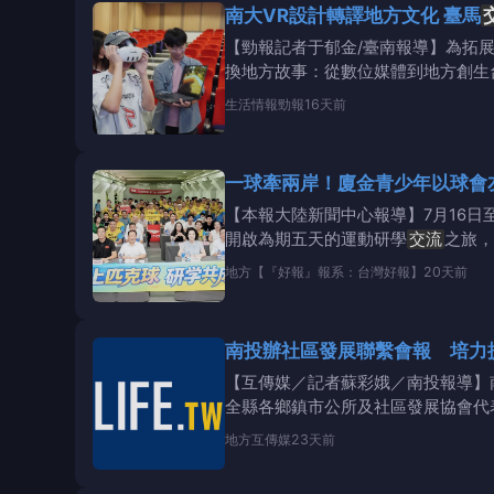
南大VR設計轉譯地方文化 臺馬
【勁報記者于郁金/臺南報導】為拓
換地方故事：從數位媒體到地方創生
藝術與設計學系
生活情報
勁報
16天前
一球牽兩岸！廈金青少年以球會
【本報大陸新聞中心報導】7月16日
開啟為期五天的運動研學
交流
之旅，
地方
【『好報』報系：台灣好報】
20天前
南投辦社區發展聯繫會報 培力
【互傳媒／記者蘇彩娥／南投報導】
全縣各鄉鎮市公所及社區發展協會代
交流
及資
地方
互傳媒
23天前