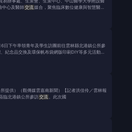
貿易辦事處、生策會、生策中心、中山醫學大學附設醫
驗中心及醫師
交流
媒合，聚焦臨床數位健康與智慧醫
月6日下午率領青年及學生訪團前往雲林縣北港鎮公所參
、紀念品交換及環保帆布袋網版印刷DIY等多元活動，
公所提供）（觀傳媒雲嘉南新聞）【記者洪佳伶／雲林報
蒞臨北港鎮公所參訪
交流
。此次國