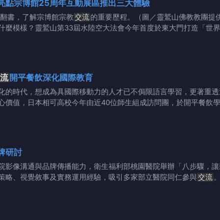
亮點宗博館25周年互動展區推出三大體驗
翻書，了解宗博館宗教
交流
的重要歷程。（圖／靈鷲山佛教教團提供
什麼模樣？靈鷲山第33屆水陸空大法會今年首度於東大門打造「世界
流
開平餐飲深化國際教育
的時代，想成為具國際移動力的人才已不侷限語言學習，更著重透
心價值，日本相可高校今年由近40位師生組成訪問團，於開平餐飲
牌研討
院影像溝通與品牌傳播能力，衛生福利部桃園醫院舉辦「八步驟，讓
策略、視覺敘事及實務運用經驗，吸引多家部立醫院同仁參與
交流