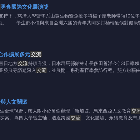
勇奪國際文化展演獎
下，慈濟大學醫學系由微生物暨免疫學科楊子慶老師帶領10位學生
動。 學生們不僅與來自亞洲六國的青年共同探討極端氣候對健康
合作擴展多元
交流
臺日地方
交流
持續升溫，日本群馬縣館林市長多田善洋今(13)日率
業發展等議題深入
交流
，並展開一系列產官學參訪行程。雙方盼藉
野與人文關懷
展學生全球視野，慈大附小於暑假辦理「新加坡、馬來西亞人文教育
交
探索」為四大學習主軸，透過跨國
交流
、文化體驗、永續教育及志