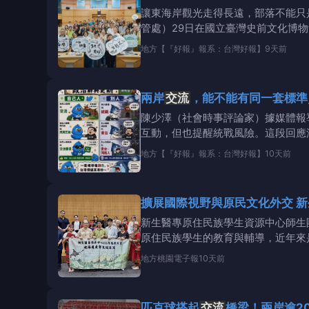
讓東海岸觀光走得長遠，部落不能只
管處）29日在國立臺灣史前文化博
地方
【『好報』報系：台灣好報】
9天前
兩岸
交流
，能不能有同一套標準
陳少澤（社會時事評論家）據媒體報
互動，但也提醒統戰風險。這段回應
地方
【『好報』報系：台灣好報】
10天前
擴展國際視野與原民文化外交 
新生醫專原住民族學生資源中心師生團
原住民族學生的教育與輔導，近年來是
地方
桃園電子報
10天前
匹克球搭起
交流
橋梁！兩岸逾2