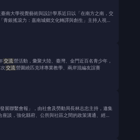
立臺南大學視覺藝術與設計學系近日以「在南方之南，交
畫「青銀搖滾力：嘉南城鄉文化轉譯與創生」主持人視覺
年
交流
營活動，彙聚大陸、臺灣、金門近百名青少年，
本次
交流
營圍繞匹克球專業教學、兩岸混編友誼賽
區發展聯繫會報」，由社會及勞動局長林志忠主持，邀集
合座談，強化縣府、公所與社區之間的政策溝通、經驗