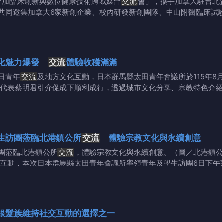
台加臨床創新與數位健康技術跨域媒合
交流
會」，攜手加拿大駐台北
共同邀集加拿大6家新創企業、校內研發新創團隊、中山附醫臨床試
文化魅力爆發
交流
體驗收穫滿滿
日青年
交流
及地方文化互動，日本群馬縣太田青年會議所於115年8
代表蔡明君引介促成下順利成行，透過城市文化分享、宗教特色介紹
生訪團蒞臨北港鎮公所
交流
體驗宗教文化與永續創意
團蒞臨北港鎮公所
交流
，體驗宗教文化與永續創意。（圖／北港鎮
互動，本次日本群馬縣太田青年會議所率領青年及學生訪團6日下午
銀髮族維持社交互動的選擇之一