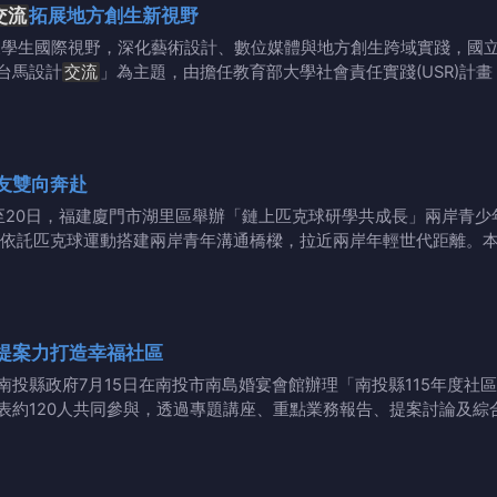
交流
拓展地方創生新視野
展學生國際視野，深化藝術設計、數位媒體與地方創生跨域實踐，國
台馬設計
交流
」為主題，由擔任教育部大學社會責任實踐(USR)計
友雙向奔赴
至20日，福建廈門市湖里區舉辦「鏈上匹克球研學共成長」兩岸青少
依託匹克球運動搭建兩岸青年溝通橋樑，拉近兩岸年輕世代距離。
提案力打造幸福社區
南投縣政府7月15日在南投市南島婚宴會館辦理「南投縣115年度社
表約120人共同參與，透過專題講座、重點業務報告、提案討論及綜