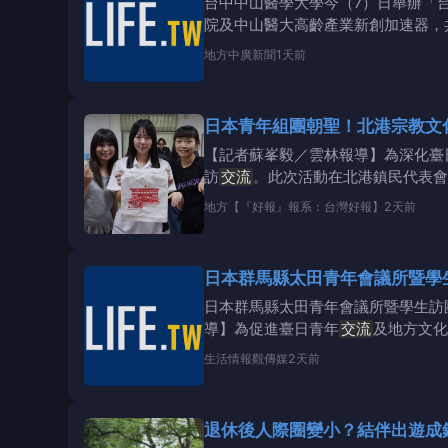
台中中山醫學大學今（7）日舉辦「
院及中山醫大高齡產業新創加速器，
療，透過臨床需求與創新
地方
中廣新聞
1天前
日本青年組團朝聖！北港宗教
【記者蘇峯毅／雲林報導】為深化臺
訪
交流
。此次活動在北港鎮民代表會
讓
地方
【『好報』報系：台灣好報】
2天前
日本群馬縣太田青年會議所暨學
日本群馬縣太田青年會議所暨學生訪
導】為促進臺日青年
交流
及地方文化
生活情報
觀傳媒
2天前
退休後人際圈變小？結伴出遊成