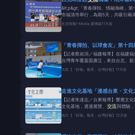
&lt;p&gt;「青春揮拍、情融海峽」
市福清市舉行，為期5天，共吸引兩
生活情報
I-Media 愛傳媒
11天前
「青春揮拍、以球會友」第十四
【記者蔡叔涓／福建報導】在福建福
台灣青年覆蓋面廣泛，來自台北、新
球交
大陸
【『好報』報系：台灣好報】
11天前
走進文化基地「漫感台東・文化
【記者朱達志／台東報導】響應文化
文化基地，透過展覽、
交流
與體驗，
地方
【『好報』報系：台灣好報】
12天前