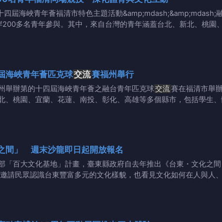
第十四屆海峽青年薈福清市特色主題活動&amp;mdash;&amp;mdash
岸200多名青年參與。其中，來自台灣的青年涵蓋台北、新北、桃園
屆海峽青年薈匹克球
交流
賽福州舉行
州舉辦第的十四屆海峽青年薈之融台青年匹克球
交流
賽在福清市舉辦
北、桃園、宜蘭、花蓮、南投、彰化、高雄等多個縣市，包括學生、
之間」 週末沙龍即日起開放報名
部「百大文化基地」計畫，臺東縣政府自去年推出《台東・文化之間
邀請民眾認識台東豐富多元的文化樣貌，也看見文化如何在人與人