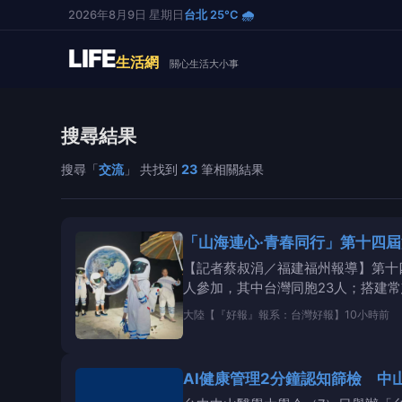
2026年8月9日 星期日
台北 25°C 🌧️
LIFE
生活網
關心生活大小事
搜尋結果
搜尋「
交流
」 共找到
23
筆相關結果
「山海連心·青春同行」第十四屆
【記者蔡叔涓／福建福州報導】第十
人參加，其中台灣同胞23人；搭建
大陸
【『好報』報系：台灣好報】
10小時前
AI健康管理2分鐘認知篩檢 中