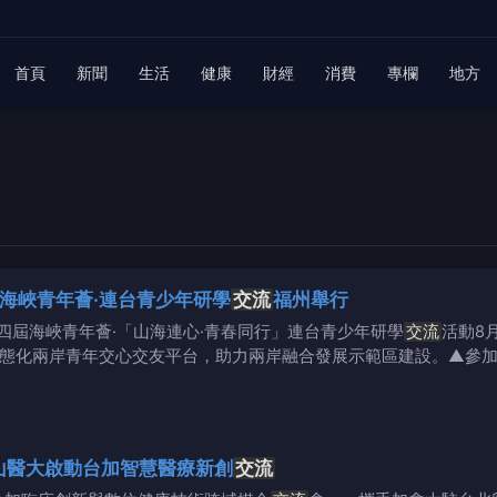
首頁
新聞
生活
健康
財經
消費
專欄
地方
海峽青年薈·連台青少年研學
交流
福州舉行
四屆海峽青年薈·「山海連心·青春同行」連台青少年研學
交流
活動8
常態化兩岸青年交心交友平台，助力兩岸融合發展示範區建設。▲參
山醫大啟動台加智慧醫療新創
交流