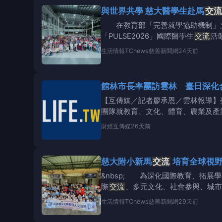
與世界共學 慈大醫學生赴馬
交流
在教育部「完善就學協助機制」支持
「PULSE2026」國際醫學生
交流
活
出，勇奪最
生活情報
TCnews慈善新聞網
24天前
館林市長率團訪雲林 臺日深化
【互傳媒／記者廖承恩／雲林報導】
團隊就教育、文化、體育、農業及產
交流
量能。張麗善
財經
互傳媒
26天前
慈大附小新馬
交流
培育全球視
&nbsp; 為深化國際教育、拓
際
交流
、多元文化、社會參與、城市
自主學習與社會責
生活情報
TCnews慈善新聞網
29天前