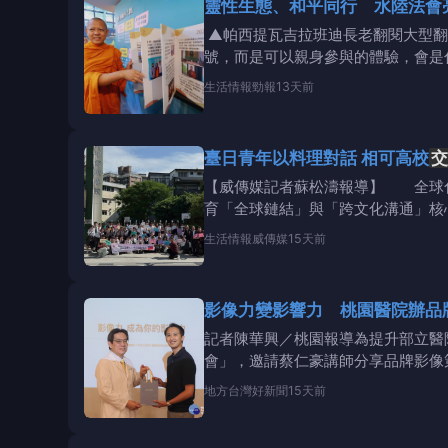
靈性生態、和平同行 水陸法會
▲帕西提瓦吉拉班迪長老翻閱大型翻
號，而是可以親身參與的體驗，會是
為主題，推出
生活情報
勁報
13天前
臺日青年以料理對話 相可高校
交
【威傳媒記者蘇松濤報導】 全球化
育「全球鏈結」與「跨文化溝通」核
空前，許多日
生活情報
威傳媒
15天前
影像力變影響力 桃園醫院辦品
記者陳華興／桃園報導為提升部立醫
會」，邀請蔡仁豪講師分享品牌影像
常活動紀錄、新聞照片、社
地方
台灣好新聞
15天前