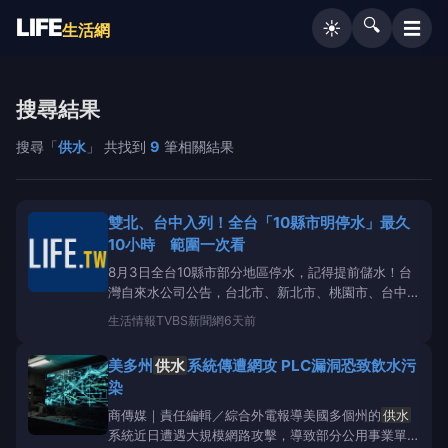
LIFE
🔍
☰
☀️
生活網
搜尋結果
搜尋「
供水
」 共找到
9
筆相關結果
雙北、台中入列！全台「10縣市明停水」最久
10小時 範圍一次看
8月3日全台10縣市部分地區停水，記得提前儲水！台
灣自來水公司公告，台北市、新北市、桃園市、台中
市、南投縣、雲林縣、嘉義縣、台南市、高雄市以及台
生活情報
TVBS新聞網
6天前
東縣部分地區，明（3）日將暫停
供水
。《TVBS新聞
網》整理各地停水範圍及時間，提醒受影響的民眾提前
美多州
供水
系統傳遭網攻 PLC漏洞恐致飲水污
儲水準備。台北市停水範圍、時間信義區：基
染
商傳媒｜責任編輯／綜合外電報導美國多個州的
供水
系統近日遭遇大規模網路攻擊，導致部分公用事業單位