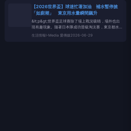
問題可望獲得解套，自來水公司終於提出方案，將埋設
【2026世界盃】球迷忙著加油 補水暫停掀
管線、新增加壓站及配水池，且提出其他方案，可一併
「如廁潮」 東京用水量瞬間飆升
納入工業區用
&lt;p&gt;世界盃足球賽除了場上戰況吸睛，場外也出
現有趣現象。隨著日本隊成功晉級淘汰賽，東京都水道
局公布比賽期間的
供水
數據，發現每逢中場休息及補
生活情報
I-Media 愛傳媒
2026-06-29
水暫停（HydrationBreak），東京都的用水量都會明
顯攀升，顯示不少球迷都趁著比賽暫停起身上廁所或用
水，意外掀起網路熱議。&lt;/p&gt