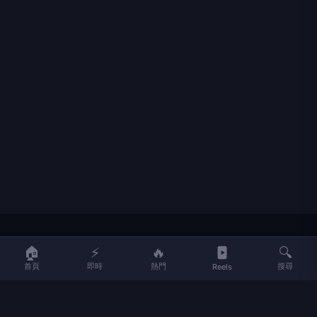
LIFE
生活網
🏠
⚡
🔥
🔍
首頁
即時
熱門
搜尋
Reels
LIFE 生活網是台灣領先的生活資訊平台，提供即時新聞、生活、健康、
財經、娛樂等多元內容。
f
L
▶
📷