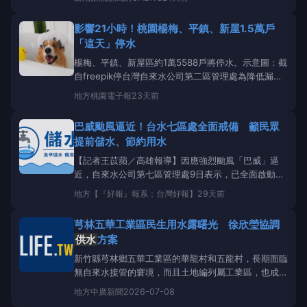
括熱水供應不足、淋浴設備故障及
供水
品質引發疑
慮，要求國防部全面檢討教育召集後勤整備機制。對
影響21小時！桃園楊梅、平鎮、新屋1.5萬戶
此，陸軍第十軍團表示，因部分沐浴設備異常，造成熱
「這天」停水
水供應不
楊梅、平鎮、新屋區約1萬5588戶將停水。示意圖：截
自freepik停台灣自來水公司第二區管理處為降低漏水
風險提升
供水
穩定，辦理「石門場內幼獅
供水
系統改
地方
桃園電子報
23天前
善工程」，預計於7月21日上午8時起至22日凌晨5時
止，共21小時，進行施工停水，將影響桃園市楊梅、
巴威颱風逼近！台水七區處全面戒備 籲民眾
平鎮、新屋
提前儲水、節約用水
【記者王苡蘋／高雄報導】因應強烈颱風「巴威」逼
近，自來水公司第七區管理處9日表示，已全面啟動防
颱整備工作，持續密切掌握颱風動態，並完成
供水
設
地方
【『好報』報系：台灣好報】
29天前
施盤點及工地防颱加固作業，全力維持
供水
穩定。同
時提醒民眾提前儲水備用，並配合節約用水，共同因應
芎林五華工業區民生用水露曙光 徐欣瑩協調
颱風可能帶來的影響。台水七區處指出，受到颱風豪雨
供水
方案
新竹縣芎林鄉五華工業區的華龍村和五龍村，長期面臨
無自來水接管的窘境，而且土地編列屬工業區，也成為
「三不管地帶」。徐欣瑩辦公室最近召開協調會、積極
地方
中廣新聞
2026-07-08
協調各相關單位，在立委徐欣瑩持續奔走下，民生用水