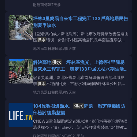
被迫發布煮沸飲水公告，並將系統切換至手動模式運
財經
商傳媒
7天前
作。此事件凸顯了國家關鍵基礎設施在網路安全方面的
脆弱性，引起官方高度警覺。根據
坪林4里簡易自來水工程完工 133戶高地居民告
《KMTV3NewsNowOmaha》和《KBZKNe
別夏季缺水
【記者葉柏成／新北報導】新北市政府持續改善偏遠山
區
供水
環境，針對坪林區高地居民長年面臨夏季缺水
問題，水利局補助坪林區公所辦理「簡易自來水改善及
地方
民眾日報民眾網
9天前
鑿井工程」，漁光、上德、粗窟及石(石曹)里等4里工
程近日全數完工並正式啟用，透過新增地下水源、改善
解決高地
供水
坪林區漁光、上德等4里簡易
輸配水及儲水設施，約133戶居民即使在枯水期，也能
自來水工程完工 穩定133戶居民枯水期生活用
享
水
記者吳瀛洲／新北報導新北市為解決偏遠高地區域夏
季
供水
不穩的困擾，市府水利局補助坪林區公所執行
「簡易自來水改善及鑿井工程」，近日漁光、上德、粗
地方
民眾日報民眾網
9天前
窟及石（石曹)等四里改善工程已全數完工並
供水
，不
僅提升水源儲備能力，讓當地約一三三戶居民在夏季枯
104旅教召爆熱水、
供水
問題 温芝樺籲國防
水期也能享有穩定的生活用水。水利局指出，偏遠
部檢討後勤整備
CNEWS匯流新聞網記者潘永鴻／彰化報導彰化縣議員
温芝樺今（18）日表示，近日接獲參與陸軍104旅教育
召集的後備軍人陳情，反映教召期間生活設施不佳，包
政治
匯流新聞網CNEWS
21天前