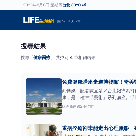
2026年8月6日 星期四
台北 30°C ⛅
LIFE
生活網
關心生活大小事
搜尋結果
搜尋「
健康醫療
」 共找到
4
筆相關結果
免費健康講座走進博物館！奇美
商傳媒｜記者陳宜靖／台北報導為打
康，是一種生活藝術」系列講座。活
財經
商傳媒
2小時前
重病痊癒卻未能走出心理陰影 