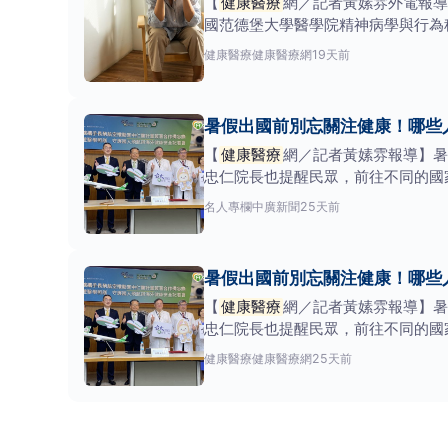
【
健康醫療
網／記者黃嫊雰外電報導
國范德堡大學醫學院精神病學與行為科學J
健康醫療
健康醫療網
19天前
暑假出國前別忘關注健康！哪些
【
健康醫療
網／記者黃嫊雰報導】暑
忠仁院長也提醒民眾，前往不同的國
要。尤其本身有慢性疾病
名人專欄
中廣新聞
25天前
暑假出國前別忘關注健康！哪些
【
健康醫療
網／記者黃嫊雰報導】暑
忠仁院長也提醒民眾，前往不同的國
要。尤其本身有慢性疾病
健康醫療
健康醫療網
25天前