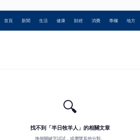
首頁
新聞
生活
健康
財經
消費
專欄
地方
🔍
找不到「半日牧羊人」的相關文章
換個關鍵字試試，或瀏覽其他分類。