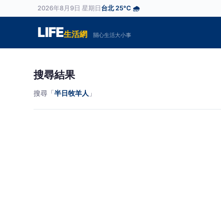
2026年8月9日 星期日
台北 25°C 🌧️
LIFE
生活網
關心生活大小事
搜尋結果
搜尋「
半日牧羊人
」