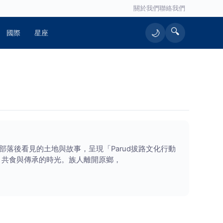
關於我們
聯絡我們
🔍
🌙
國際
星座
落後看見的土地與故事，呈現「Parud拔路文化行動
坐、共食與傳承的時光。族人離開原鄉，