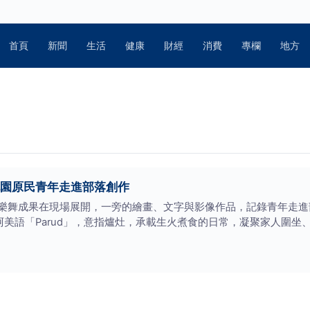
首頁
新聞
生活
健康
財經
消費
專欄
地方
 桃園原民青年走進部落創作
樂舞成果在現場展開，一旁的繪畫、文字與影像作品，記錄青年走進部
自阿美語「Parud」，意指爐灶，承載生火煮食的日常，凝聚家人圍