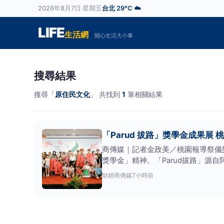
2026年8月7日 星期五
台北 29°C ☁️
LIFE
生活網
關心生活大小事
搜尋結果
搜尋「
原住民文化
」 共找到
1
筆相關結果
「Parud 拔路」獎學金成果展
商傳媒｜記者金政美／桃園報導祭儀
獎學金」精神。「Parud拔路」源
財經
商傳媒
7小時前