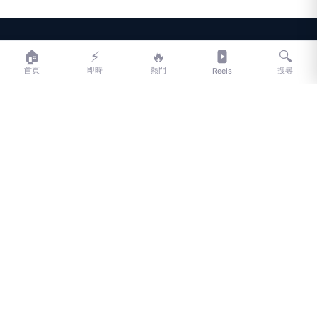
LIFE
生活網
🏠
⚡
🔥
🔍
首頁
即時
熱門
搜尋
Reels
LIFE 生活網是台灣領先的生活資訊平台，提供即時新聞、生活、健康、
財經、娛樂等多元內容。
f
L
▶
📷
新聞分類
新聞
更多內容
生活
地方新聞
健康
關於 LIFE
國際新聞
財經
合作夥伴
星座運勢
消費