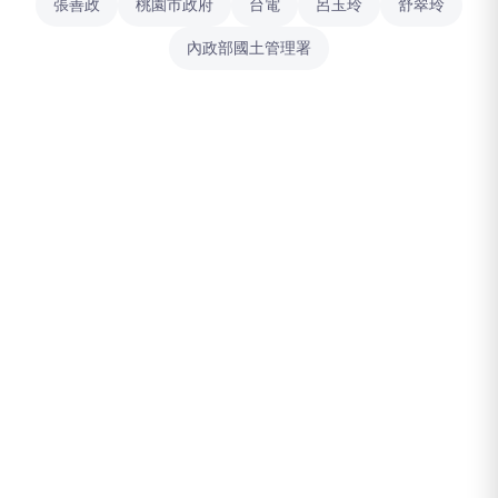
張善政
桃園市政府
台電
呂玉玲
舒翠玲
內政部國土管理署