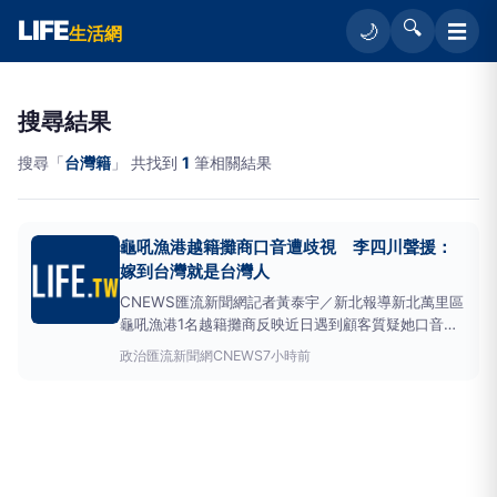
LIFE
🔍
☰
🌙
生活網
搜尋結果
搜尋「
台灣籍
」 共找到
1
筆相關結果
龜吼漁港越籍攤商口音遭歧視 李四川聲援：
嫁到台灣就是台灣人
CNEWS匯流新聞網記者黃泰宇／新北報導新北萬里區
龜吼漁港1名越籍攤商反映近日遇到顧客質疑她口音，
並稱她是中國人，還被質疑「妳是大陸人？」引發社會
政治
匯流新聞網CNEWS
7小時前
關注。對此，國民黨新北市長參選人李四川今（9）日
聲援，直言看到這名攤商被出征，相當心疼，指出政治
可以對立、互相批評，但不要把政治對立帶到人家攤子
裡面，