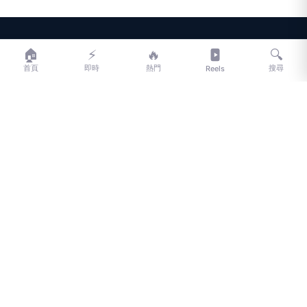
LIFE
生活網
🏠
⚡
🔥
🔍
首頁
即時
熱門
搜尋
Reels
LIFE 生活網是台灣領先的生活資訊平台，提供即時新聞、生活、健康、
財經、娛樂等多元內容。
f
L
▶
📷
新聞分類
新聞
更多內容
生活
地方新聞
健康
關於 LIFE
國際新聞
財經
合作夥伴
星座運勢
消費