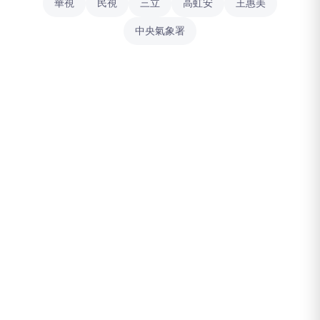
華視
民視
三立
高虹安
王惠美
中央氣象署