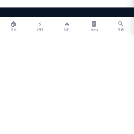
LIFE
生活網
🏠
⚡
🔥
🔍
首頁
即時
熱門
搜尋
Reels
LIFE 生活網是台灣領先的生活資訊平台，提供即時新聞、生活、健康、
財經、娛樂等多元內容。
f
L
▶
📷
新聞分類
新聞
更多內容
生活
地方新聞
健康
關於 LIFE
國際新聞
財經
合作夥伴
星座運勢
消費