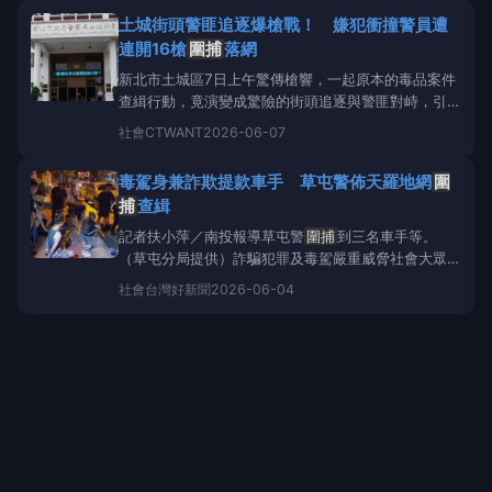
桃園警察分局青溪派出所員警執行網路巡邏時發現相關
土城街頭警匪追逐爆槍戰！ 嫌犯衝撞警員遭
影像，立即通報攔截
圍捕
，並於建國路發現邱男駕駛
連開16槍
圍捕
落網
的自小貨車。
新北市土城區7日上午驚傳槍響，一起原本的毒品案件
查緝行動，竟演變成驚險的街頭追逐與警匪對峙，引發
附近民眾高度關注。警方表示，當時員警正在土城立雲
社會
CTWANT
2026-06-07
街一帶執行毒品案件偵辦勤務，鎖定1名34歲吳姓男子
進行查緝，不料對方發現警方行動後，竟駕車企圖逃離
毒駕身兼詐欺提款車手 草屯警佈天羅地網
圍
現場。據了解，吳男在逃逸過程中不但拒絕配合警方攔
捕
查緝
查，還疑似
記者扶小萍／南投報導草屯警
圍捕
到三名車手等。
（草屯分局提供）詐騙犯罪及毒駕嚴重威脅社會大眾生
命及財產安全，草屯警分局近期針對詐欺及毒品等2項
社會
台灣好新聞
2026-06-04
犯罪展開重點查緝，於5月間不僅攔阻詐騙達7件，查
獲持有毒品8人，更查獲詐欺提領車手6件8人、毒駕2
件2人，大力遏止此等類型犯罪，分局長張基銘特別再
提醒大家切勿隨