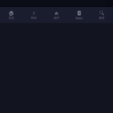
LIFE
生活網
🏠
⚡
🔥
🔍
首頁
即時
熱門
搜尋
Reels
LIFE 生活網是台灣領先的生活資訊平台，提供即時新聞、生活、健康、
財經、娛樂等多元內容。
f
L
▶
📷
新聞分類
新聞
更多內容
生活
地方新聞
健康
關於 LIFE
國際新聞
財經
合作夥伴
星座運勢
消費
關於我們
隱私權政策
服務條款
新聞人物
專欄