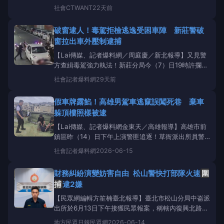
下，兩名嫌犯棄車逃逸，十多名村民持鋤頭等農具
圍
社會
CTWANT
22天前
捕
近兩小時，最後仍被同夥開車接應脫逃；警方與環
保局已查扣貨車，將以車追人，追查幕後非法棄置集
破窗逮人！毒駕拒檢逃逸受困車陣 新莊警破
團。昨天凌晨4時許，一名農民準備前往莿桐鄉五華村
窗拉出車外壓制逮捕
濁水溪堤岸耕作時，
【Lai傳媒、記者爆料網／周庭慶／新北報導】又見警
方查緝毒駕強力執法！新莊分局今（7）日19時許攔查
一輛違規車該車拒檢逃逸，警方通報攔截
圍捕
，趁對
社會
記者爆料網
29天前
方車輛受困車陣之際破窗，將駕駛拉出車外壓制逮捕，
當場查獲多項毒品，全案依法移送偵辦。 員警攔堵拒
假車牌露餡！高雄男駕車逃竄誤闖死巷 棄車
檢自小客車並敲擊擋風破璃。翻攝畫面 新莊分
躲頂樓照樣被逮
【Lai傳媒、記者爆料網金東天／高雄報導】高雄市前
鎮區昨（14）日下午上演警匪追逐！草衙派出所員警
巡邏時，發現一輛白色自小客車懸掛的車牌與車型明顯
社會
記者爆料網
2026-06-15
不符，立即尾隨查證。不料43歲陸姓駕駛察覺警方跟
監後，竟加速逃逸、穿梭巷弄躲避查緝，最後誤闖死巷
財務糾紛演變妨害自由 松山警快打部隊火速
圍
棄車狂奔，躲進附近公寓頂樓，仍遭警方成功
圍捕
逮
捕
逮2嫌
獲。警方進
【民眾網編輯方笙楠臺北報導】臺北市松山分局中崙派
出所於6月13日下午接獲民眾報案，稱轄內復興北路一
處商業空間發生將民眾強制帶上車之妨害自由案件。警
地方
民眾日報民眾網
2026-06-14