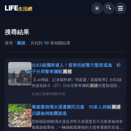
LIFE
🔍
☰
☀️
生活網
搜尋結果
搜尋「
圍捕
」 共找到
10
筆相關結果
台82線攔車逮人！貨車拒絕警方盤查逃逸 朴
子分局警車攔截
圍捕
【Lai傳媒、記者爆料網／周庭慶／嘉義報導】台82線
快速道路今（27）日出現警車攔截
圍捕
的驚險場面！1
輛小貨車在朴子市區拒檢逃逸，警方一路追上台82
社會
記者爆料網
9天前
線，途中小貨車一度衝撞警車，後來3輛警車將該車攔
下，員警合力將駕駛拉出車外壓制逮捕。 警方在台82
毒建廢倒濁水溪遭農民活逮 10多人持鋤
圍捕
線攔下拒檢逃逸小貨車逮捕駕駛。翻攝畫面朴子分局
仍讓偷倒集團脫逃
雲林縣莿桐鄉濁水溪堤岸昨天凌晨驚見不法業者偷倒有
毒建築廢棄物，一輛滿載廢棄物的大貨車遭農民當場攔