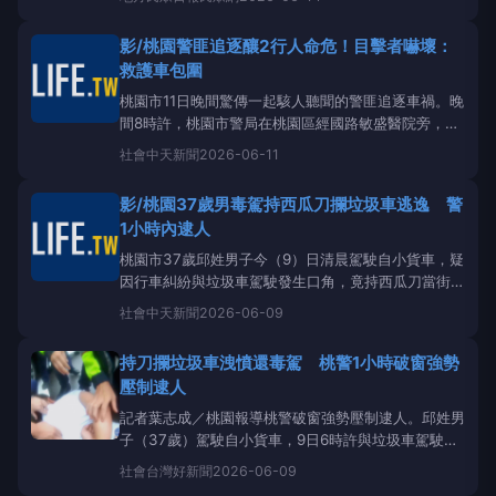
方獲報後，立即由所長率領線上警力趕赴現場，並迅速
通報勤務指揮中心發動攔截
圍捕
。並在8分鐘內立即在
影/桃園警匪追逐釀2行人命危！目擊者嚇壞：
復興北路與興安街口成功攔停涉案車輛，當場發現被害
救護車包圍
人
桃園市11日晚間驚傳一起駭人聽聞的警匪追逐車禍。晚
間8時許，桃園市警局在桃園區經國路敏盛醫院旁，對
一輛涉嫌重大案件的白色自小客車實施攔截
圍捕
。不
社會
中天新聞
2026-06-11
料，涉案車輛駕駛為脫逃竟瘋狂加速，隨後車輛疑似在
高速下失控，猛烈衝撞路邊的變電箱，更當場將兩名正
影/桃園37歲男毒駕持西瓜刀攔垃圾車逃逸 警
在路邊行走的無辜行人狠狠撞飛。由於撞擊力道猛烈，
1小時內逮人
兩名行人倒地
桃園市37歲邱姓男子今（9）日清晨駕駛自小貨車，疑
因行車糾紛與垃圾車駕駛發生口角，竟持西瓜刀當街攔
阻垃圾車叫囂。警方獲報展開
圍捕
，強勢破窗將拒檢
社會
中天新聞
2026-06-09
逃逸的邱男壓制逮捕，更查出他涉嫌毒駕，全案依法移
送偵辦。持刀攔垃圾車還毒駕逃逸，桃警1小時內破窗
持刀攔垃圾車洩憤還毒駕 桃警1小時破窗強勢
逮37歲男子。（圖／警方提供）桃園警分局青溪派出
壓制逮人
所員警執行網
記者葉志成／桃園報導桃警破窗強勢壓制逮人。邱姓男
子（37歲）駕駛自小貨車，9日6時許與垃圾車駕駛因
行車糾紛發生口角，雙方一路追逐至中央街。邱男竟持
社會
台灣好新聞
2026-06-09
西瓜刀攔阻垃圾車，並對被害人威嚇叫囂後駕車逃逸。