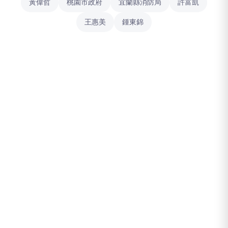
黃偉哲
桃園市政府
宜蘭縣消防局
許富凱
王惠美
鍾東錦