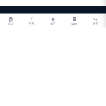
LIFE
生活網
🏠
⚡
🔥
🔍
首頁
即時
熱門
搜尋
Reels
LIFE 生活網是台灣領先的生活資訊平台，提供即時新聞、生活、健康、
財經、娛樂等多元內容。
f
L
▶
📷
新聞分類
新聞
更多內容
生活
地方新聞
健康
關於 LIFE
國際新聞
財經
合作夥伴
星座運勢
消費