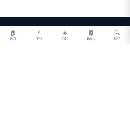
LIFE
生活網
🏠
⚡
🔥
🔍
首頁
即時
熱門
搜尋
Reels
LIFE 生活網是台灣領先的生活資訊平台，提供即時新聞、生活、健康、
財經、娛樂等多元內容。
f
L
▶
📷
新聞分類
新聞
更多內容
生活
地方新聞
健康
關於 LIFE
國際新聞
財經
合作夥伴