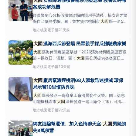
大園
女教師遇假檢警稱涉刑案急壞 校警及時報
說，及時識破假檢警詐騙手法，成功保住積蓄及相關證
案成功解危機
件。
大園
警分
經員警耐心分析假檢警詐騙的慣用手法後，楊女這才驚
覺自己險些受騙。圖：警方提供桃園市
大園
區一名56
歲楊姓女教師，日前接獲詐騙集團假冒郵局及警方來
地方
桃園電子報
21天前
電，以涉及刑案為由要求配合視訊辦案，所幸校園警衛
察覺有異，立即報警求助，經員警到場耐心勸說，及時
大園
溪海西瓜節登場 民眾親手採瓜體驗農家樂
識破假檢警詐騙手法，成功
大園
溪海休閒農業區舉辦「2026溪海休閒農業區西瓜
節－採收日」活動。圖：
大園
區公所提供炎炎夏日正
是品嘗西瓜的最佳時節，
大園
區公所攜手溪海休閒農
地方
桃園電子報
20天前
業發展協會，於今(18)日上午9時在溪海休閒農業區舉
辦「2026溪海休閒農業區西瓜節－採收日」活動，市
大園
廠房竄濃煙桃消68人灌救迅速撲滅 環保
府副秘書長賴淑華熱
局示警10里慎防異味
大園
區長發路一處廢棄工廠清晨發生火警。圖：諶志
明翻攝桃園市
大園
區長發路一處工廠今（16）日清晨
發生火警，消防局於凌晨4時15分接獲報案，指現場三
地方
桃園電子報
22天前
樓冒出大量黑煙。消防人員抵達後確認為一棟四層樓鐵
皮建築，火勢燃燒面積約5平方公尺，廠房內僅存放塑
網友誆騙幫還債、加入色情聊天室
大園
男險損
膠半成品，所幸無人員受
失8萬積蓄