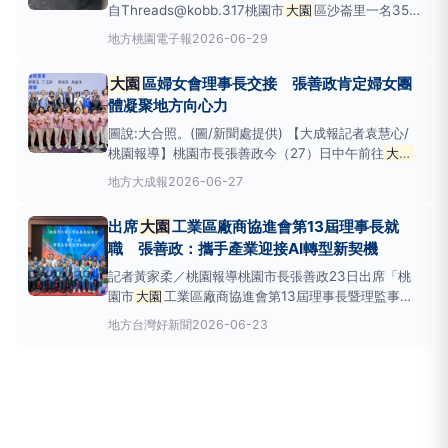
自Threads@kobb.317桃園市
大園
區沙崙里一名35
歲戴姓男子18日晚間18時許蹲在汽車旁，疑似在吸食
地方
桃園電子報
2026-06-29
毒品，目擊民眾見狀向
大園
警分局報案，警方趕到現
場查獲戴男持有喪屍煙彈約10公克，且毒品唾液快篩
大園
區婦女會理事長交接 張善政肯定婦女團
呈陽性反應
體凝聚地方向心力
圖說:大合照。(圖/新聞處提供) 【大成報記者袁慧心/
桃園報導】桃園市長張善政今（27）日中午前往
大園
區，出席「
大園
區婦女會第24、25屆理事長暨理監事
地方
大成報
2026-06-27
就職典禮」。張市長表示，婦女會長期深耕地方、熱心
公益，不僅是市府推動社會服務的重要夥伴，更是凝聚
出席
大園
工業區廠商協進會第13屆理事長就
社區向心力的重要力量。婦女朋友在家庭、社區及公共
職 張善政：攜手產業迎接AI轉型新契機
事務
記者黃家柔／桃園報導桃園市長張善政23日出席「桃
園市
大園
工業區廠商協進會第13屆理事長暨理監事就
職典禮」時表示，
大園
產業園區是桃園重要產業聚
地方
台灣好新聞
2026-06-23
落，長期扮演推動地方經濟發展的重要角色，期盼未來
在賴銘山理事長帶領下，持續凝聚產業力量，與市府共
同掌握AI發展帶來的新契機。張善政市長在市府經發局
主任秘書簡偉崙