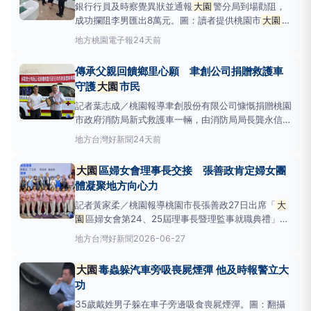
銀行行員及時察覺異狀並通報
大園
警分局到場勸阻，
成功攔阻李男匯出8萬元。圖：讀者提供桃園市
大園
區
一名35歲李姓男子日前誤信網路結識的陌生網友，對
地方
桃園電子報
24天前
方佯稱可協助代為清償債務，卻以加入色情聊天室、繳
交會員費等理由要求匯款，甚至指定將款項轉入不同銀
傳承父親回饋鄉里心願 聿創公司捐贈救護車
行帳戶。所幸銀行行員及時
守護
大園
市民
記者葉志成／桃園報導聿創股份有限公司慷慨捐贈桃園
市政府消防局新式救護車一輛，由消防局局長龔永信代
表受贈。為提升
大園
地區緊急救護量能，聿創股份有
地方
台灣好新聞
24天前
限公司慷慨捐贈桃園市政府消防局新式救護車一輛，捐
贈典禮14日上午10時，於
大園
分隊（
大園
區和平二街
大園
區婦女會理事長交接 張善政肯定婦女團
5號）舉行，由消防局局長龔永信代表受贈，並回贈感
體凝聚地方向心力
謝狀，
記者黃家柔／桃園報導桃園市長張善政27日出席「
大
園
區婦女會第24、25屆理事長暨理監事就職典禮」時
表示，婦女會長期深耕地方、熱心公益，不僅是市府推
地方
台灣好新聞
2026-06-27
動社會服務的重要夥伴，更是凝聚社區向心力的重要力
量。婦女朋友在家庭、社區及公共事務中皆扮演關鍵角
大園
毒蟲躲汽車旁吸喪屍煙彈 他及時報警立大
色，透過彼此關懷與共同參與，持續為地方注入溫暖與
功
活力。市府
35歲戴姓男子躲在車子旁邊吸食喪屍煙彈。圖：翻攝