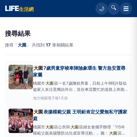
LIFE
🔍
☰
🌙
生活網
搜尋結果
搜尋「
大園
」 共找到
17
筆相關結果
大園
7歲男童穿梭車陣險象環生 警方急安置尋
家屬
桃園市
大園
區一名7歲陳姓男童，日前上午9時許疑似
趁家人未注意獨自外出，並在車流繁忙的道路上奔跑，
場面險象環生。圖：讀者提供桃園市
大園
區一名7歲陳
地方
桃園電子報
1天前
姓男童，日前上午9時許疑似趁家人未注意獨自外出，
並在車流繁忙的道路上奔跑，場面險象環生，所幸熱心
大園
表揚模範父親 王明鉅肯定父愛無私守護家
民眾及時報警，
大園
警方
庭
桃園市
大園
區公所與
大園
區婦女會攜手辦理「115年
模範父親表揚暨防治兒虐宣導活動」。圖：
大園
區公