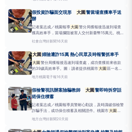
晚間出動32名以上警力執行雷霆除暴專案，桃園市警
察局副局長鄭榮崑特別到
大園
分局主持勤前教育，勉
假投資詐騙面交現形
大園
警當場查獲車手送
勵值勤同仁臨檢時務必提
辦
記者葉志成／桃園報導
大園
警分局獲報後迅速到場查
獲高姓車手，當場攔阻被害人交付新臺幣15萬元。桃
園市
大園
區64歲盧姓女子於20日17時許遭詐騙集團以
社會
台灣好新聞
16天前
「假投資」手法詐騙，正準備與車手交付款項，所幸熱
心民眾發現並及時向警方報案。
大園
警分局獲報後迅
大園
婦險遭詐15萬 熱心民眾及時報警抓車手
速到場查處，成功查獲前來收款的39歲高姓車手，當
場攔阻被
大園
警分局獲報後迅速到場查處，成功查獲前來收款
的39歲高姓車手。圖：讀者提供桃園市
大園
區一名64
歲盧姓女子於20日傍晚17時許遭詐騙集團以「假投
地方
桃園電子報
16天前
資」手法詐騙，正準備與車手交付款項，所幸熱心民眾
發現並及時向警方報案。
大園
警分局獲報後迅速到場
假檢警視訊辦案險騙教師
大園
警即時拆穿話
查處，成功查獲前來收款的
術保住積蓄
記者葉志成／桃園報導員警耐心勸說，及時識破假檢警
詐騙手法，成功保住積蓄及相關證件。桃園市
大園
區
一名56歲楊姓女教師，日前接獲詐騙集團假冒郵局及
地方
台灣好新聞
20天前
警方來電，以涉及刑案為由要求配合視訊辦案，所幸校
園同仁察覺有異，立即報警求助，經員警到場耐心勸