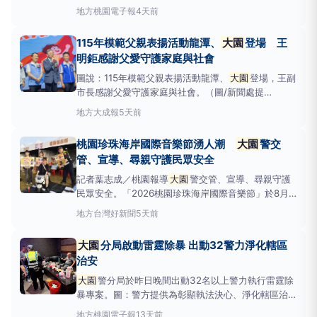
所提供桃園市
大園
區公所與
大園
區婦女會於昨(2)日在
地方
桃園電子報
4天前
桃園喜來登酒店攜手辦理「115年模範父親表揚暨防治
兒虐宣導活動」。桃園市副市長王明鉅出席活動，親自
115年模範父親表揚活動龍潭、
大園
登場 王
頒獎給每一位模範父親
明鉅感謝父愛守護家庭與社會
圖說：115年模範父親表揚活動龍潭、
大園
登場，王副
市長感謝父愛守護家庭與社會。（圖/新聞處提
供） 【大成報記者袁慧心/桃園報導】桃園市副市長王
地方
大成報
5天前
明鉅今（2）日上午前往龍潭區及
大園
區，出席「115
年模範父親表揚活動」。王副市長表示，父親長年肩負
桃園珍珠海岸國際音樂節湧人潮
大園
警交
家庭責任，以勤奮、誠信及無私付出陪伴子女成長，並
管、宣導、尋親守護民眾安全
積極投入
記者葉志成／桃園報導
大園
警交管、宣導、尋親守護
民眾安全。「2026桃園珍珠海岸國際音樂節」於8月1
日至2日在
大園
區竹圍漁港盛大登場，今年以「聲音上
地方
台灣好新聞
5天前
岸，世界連線」為主題，規劃三大舞台及多項精彩活
動，吸引大批民眾前往參與。
大園
警分局不僅在活動
大園
分局啟動雷霆除暴 出動32警力淨化轄區
周邊道路執行交通疏導及治安維護勤務外，也設置機動
治安
派出所提供
大園
警分局於昨日晚間出動32名以上警力執行雷霆除
暴專案。圖：警方提供為彰顯執法決心、淨化轄區治安
及有效遏止違法作為，桃園市
大園
警分局於昨(24)日
地方
桃園電子報
13天前