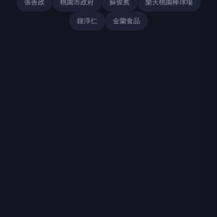
張善政
桃園市政府
蘇俊賓
樂天桃園棒球場
鍾淳仁
金蘭食品