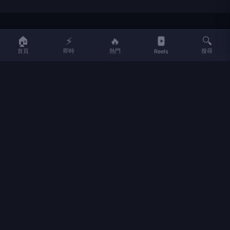
LIFE
生活網
🏠
⚡
🔥
🔍
首頁
即時
熱門
搜尋
Reels
LIFE 生活網是台灣領先的生活資訊平台，提供即時新聞、生活、健康、
財經、娛樂等多元內容。
f
L
▶
📷
新聞分類
新聞
更多內容
生活
地方新聞
健康
關於 LIFE
國際新聞
財經
合作夥伴
星座運勢
消費