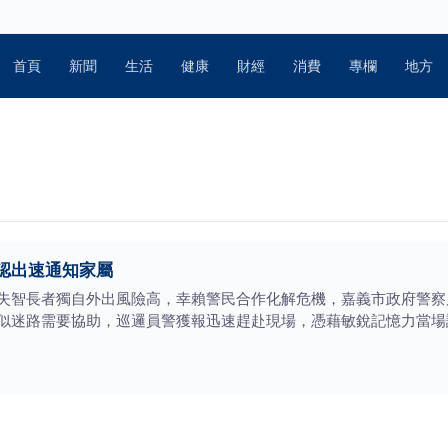
首頁
新聞
生活
健康
財經
消費
專欄
地方
認出速通知家屬
失智長者獨自外出風險高，幸賴警民合作化解危機，嘉義市政府警察
似迷路需要協助，巡邏員警獲報迅速趕赴現場，憑藉敏銳記憶力當場