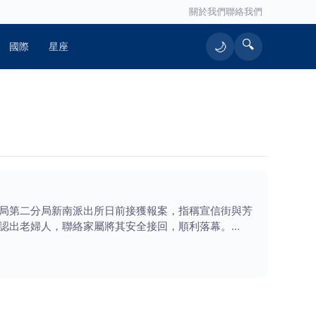
關於我們
聯絡我們
🔍
🌙
國際
星座
局第二分局新南派出所日前接獲報案，指稱宣信街與芳
認出老婦人，聯絡家屬將其安全接回，順利落幕。