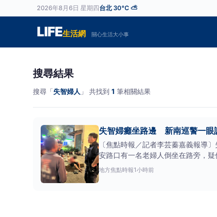
2026年8月6日 星期四
台北 30°C ⛅
LIFE
生活網
關心生活大小事
搜尋結果
搜尋「
失智婦人
」 共找到
1
筆相關結果
失智婦癱坐路邊 新南巡警一眼
〔焦點時報／記者李芸蓁嘉義報導〕
安路口有一名老婦人倒坐在路旁，疑
&nbsp;事發當
地方
焦點時報
1小時前