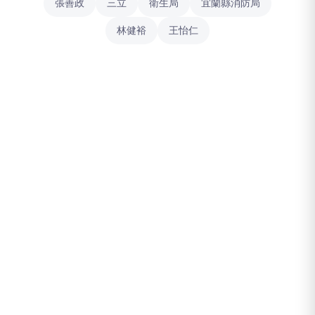
張善政
三立
衛生局
宜蘭縣消防局
林健裕
王怡仁