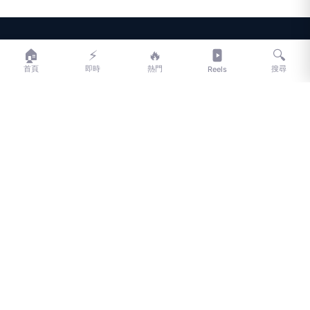
LIFE
生活網
🏠
⚡
🔥
🔍
首頁
即時
熱門
搜尋
Reels
LIFE 生活網是台灣領先的生活資訊平台，提供即時新聞、生活、健康、
財經、娛樂等多元內容。
f
L
▶
📷
新聞分類
新聞
更多內容
生活
地方新聞
健康
關於 LIFE
國際新聞
財經
合作夥伴
星座運勢
消費