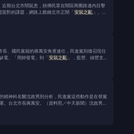
k）近期台北市鬧鼠患，頻傳民眾在鬧區商圈路邊內目擊
需面對的課題，網路上戲稱北市正鬧「
安鼠之亂
」。民
北市長、國民黨籍的蔣萬安角逐連任，民進黨則徵召現任
I缺電、「用帥發電」到「
安鼠之亂
」，藍營、綠營支持
的精神科名醫沈政男則分析，民進黨這些動作是在替黨
署。台北市長蔣萬安。（資料照／中天新聞）沈政男昨