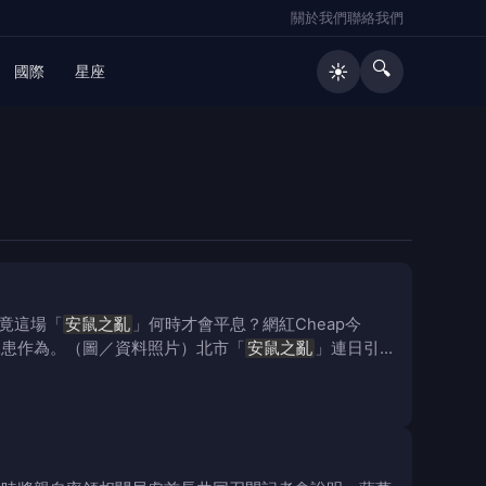
關於我們
聯絡我們
🔍
☀️
國際
星座
竟這場「
安鼠之亂
」何時才會平息？網紅Cheap今
鼠患作為。（圖／資料照片）北市「
安鼠之亂
」連日引