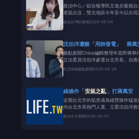
政治中心／綜合報導民主進步黨籍台北
老鼠出沒，雙北地區今年至今以出現
主進步黨籍台北
政治
台灣好新聞
2026-05-04
沈伯洋遭酸「用帥發電」 蔣萬
藝點新聞Chloe編輯整理年底即
立法委員沈伯洋參選台北市長。自推
者互不相讓，各
生活情報
藝點新聞
2026-05-26
綠操作「
安鼠之亂
」打蔣萬安 
近期台北市的鼠患成為綠營操作猛攻
內台北市長熱門人選、立委沈伯洋救
（6）日在個人YT頻
政治
中天新聞
2026-05-07