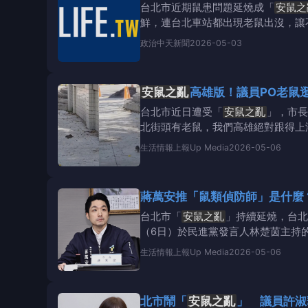
台北市近期鼠患問題延燒成「
安鼠之
鮮，連台北車站都出現老鼠出沒，讓
萬安於近日針對市民反
政治
中天新聞
2026-05-03
安鼠之亂
高雄版！議員PO老鼠
台北市近日遭受「
安鼠之亂
」，市長
北街頭有老鼠，我們高雄絕對跟得上
眉蓁說，接獲
生活情報
上報Up Media
2026-05-06
蔣萬安推「鼠類偵防師」是什麼
台北市「
安鼠之亂
」持續延燒，台北
（6日）於民進黨發言人林楚茵主持
鍋中央的治理無
生活情報
上報Up Media
2026-05-06
北市鬧「
安鼠之亂
」 議員許淑