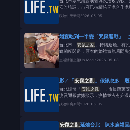
台北市鼠患議題演變為政治攻防戰。
安昨強調，市府已持續跨局處合作處
片）鼠患議題在網路
政治
中天新聞
2026-05-05
婚宴吃到一半變「咒鼠迴戰」
台北市「
安鼠之亂
」持續延燒。有民
紛縮腳閃避，原本的婚禮氣氛瞬間失焦
生活情報
上報Up Media
2026-05-08
影／「
安鼠之亂
」假訊息多 殷
台北爆發「
安鼠之亂
」，市長蔣萬安
測及通報數據顯示，疫情並沒有升溫
溫，台北市還是啟動大
政治
中廣新聞
2026-05-05
安鼠之亂
延燒台北 陳水扁親回