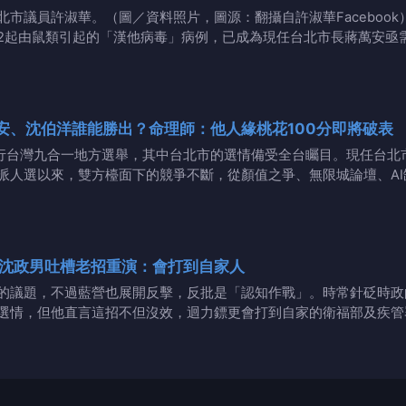
市議員許淑華。（圖／資料照片，圖源：翻攝自許淑華Faceboo
2起由鼠類引起的「漢他病毒」病例，已成為現任台北市長蔣萬安亟
安、沈伯洋誰能勝出？命理師：他人緣桃花100分即將破表
將舉行台灣九合一地方選舉，其中台北市的選情備受全台矚目。現任台
派人選以來，雙方檯面下的競爭不斷，從顏值之爭、無限城論壇、A
沈政男吐槽老招重演：會打到自家人
的議題，不過藍營也展開反擊，反批是「認知作戰」。時常針砭時政
選情，但他直言這招不但沒效，迴力鏢更會打到自家的衛福部及疾管