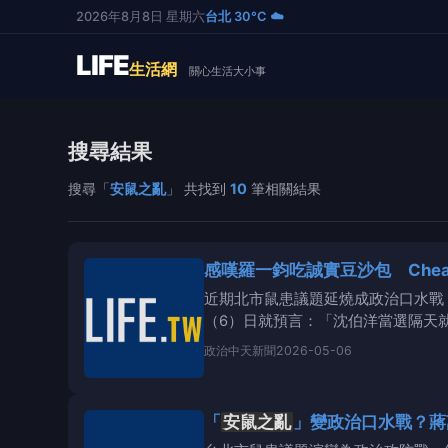
2026年8月8日 星期六
台北 30°C ☁️
LIFE
生活網
關心生活大小事
搜尋結果
搜尋「
安鼠之亂
」 共找到
10
筆相關結果
感嘆羅一鈞吃誠實豆沙包 Che
近期北市鼠患議題延燒成政治口水戰
（6）日就預言：「沈伯洋當選隔天
發各式爭議，除了網路
政治
中天新聞
2026-05-06
「
安鼠之亂
」變政治口水戰？蔣