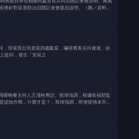
4時將親自率領相關局處首長共同召開記者會說明。蔣萬
安將針對鼠害防治召開記者會親自說明。（圖／資料照
時，現場竟出現老鼠四處亂竄，嚇得賓客尖叫連連、紛
s上提到，發生「安鼠之
飛碟晚餐主持人王淺秋專訪。殷瑋強調，根據衛福部監
是認知作戰，什麼才是？」殷瑋強調，即便疫情未升