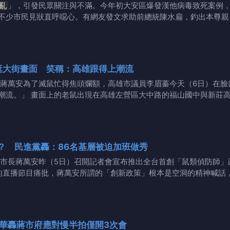
亂
」，引發民眾關注與不滿。今年初大安區爆發漢他病毒致死案例
不少市民見狀直呼噁心。有網友發文求助前總統陳水扁，釣出本尊親
逛大街畫面 笑稱：高雄跟得上潮流
蔣萬安為了滅鼠忙得焦頭爛額，高雄市議員李眉蓁今天（6日）在臉
潮流。」 畫面上的老鼠出現在高雄左營區大中路的福山國中與新莊
？ 民進黨轟：86名基層被迫加班做秀
市長蔣萬安昨（5日）召開記者會宣布推出全台首創「鼠類偵防師」
的直播節目痛批，蔣萬安所謂的「創新政策」根本是空洞的精神喊話
華轟蔣市府應對慢半拍僅開3次會