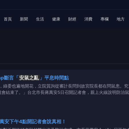
首頁
新聞
生活
健康
財經
消費
專欄
地方
ap斷言「
安鼠之亂
」平息時間點
，綠委也遍地開花，立院質詢從審計長問到故宮院長都在問鼠患。究
就會結束了。」台北市長蔣萬安5日召開記者會，親上火線說明防治
萬安下午4點開記者會說真相！