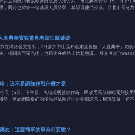
針對近期街頭老鼠頻繁出沒及防治方式，市長蔣萬安今（5）日下午
理，同時也替第一線基層人員發聲，希望還他們公道。台北市長蔣萬
 大直典華賓客驚見老鼠狂竄嚇壞
眾在網路發文指出，7日參加中山區知名婚宴會館「大直典華」婚宴
。相關畫面曝光後，也迅速在網路上掀起熱議。 發文者於Thread
瑋：這不是認知作戰什麼才是
今天（5日）下午親上火線說明後續作為，民政局長殷瑋晚間則接受
趨勢，至於網路爆紅的多張老鼠照片則是錯假訊息，殷瑋質疑「這不
網友：這麼簡單的事為何要教？