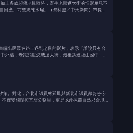
，加上多處頻傳老鼠蹤跡，野生老鼠逛大街的情形屢見不
自回應。前總統陳水扁。（資料照／中天新聞）市長蔣
書曬出民眾在路上遇到老鼠的影片，表示「誰說只有台
高中外牆，老鼠態度悠哉逛大街，最後跳進福山國中。李
政策。對此，台北市議員林延鳳與新北市議員顏蔚慈今
，不僅變相壓榨基層公務員，更是以此掩蓋自己只會甩