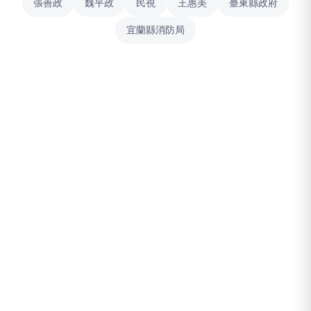
張善政
魏平政
民視
王惠美
臺東縣政府
宜蘭縣消防局