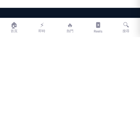
LIFE
生活網
🏠
⚡
🔥
🔍
首頁
即時
熱門
搜尋
Reels
LIFE 生活網是台灣領先的生活資訊平台，提供即時新聞、生活、健康、
財經、娛樂等多元內容。
f
L
▶
📷
新聞分類
新聞
更多內容
生活
地方新聞
健康
關於 LIFE
國際新聞
財經
合作夥伴
星座運勢
消費