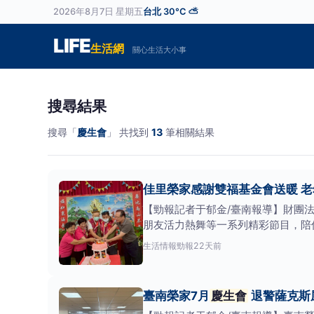
2026年8月7日 星期五
台北 30°C ⛅
LIFE
生活網
關心生活大小事
搜尋結果
搜尋「
慶生會
」 共找到
13
筆相關結果
佳里榮家感謝雙福基金會送暖 
【勁報記者于郁金/臺南報導】財團
朋友活力熱舞等一系列精彩節目，陪
伴傳遞溫暖，深受住
生活情報
勁報
22天前
臺南榮家7月
慶生會
退警薩克斯