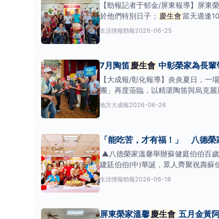
【勁報記者于郁金/屏東報導】屏東榮
於他們特別日子；
慶生會
當天適逢1
民長輩們一同
生活情報
勁報
2026-06-25
7月陶笛
慶生會
中彰榮家為長輩
【大成報/彰化報導】炎炎夏日，一
團」再度蒞臨，以精湛陶笛與烏克麗
一群熱愛音樂
地方
大成報
2026-06-26
「能吃苦，才有福！」 八德榮
▲八德榮家溫馨舉辦蘇健庭伯伯百歲
建廷伯伯(中)華誕，眾人齊聚祝壽蘇
生活情報
勁報
2026-06-18
屏東榮家溫馨
慶生會
五月金黃阿