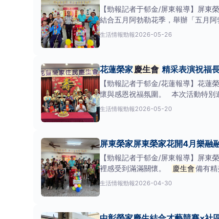
【勁報記者于郁金/屏東報導】屏東
結合五月阿勃勒花季，舉辦「五月阿
充滿初夏氛圍
生活情報
勁報
2026-05-26
花蓮榮家
慶生會
精采表演祝福
【勁報記者于郁金/花蓮報導】花蓮榮
懷與感恩祝福氛圍。 本次活動特別
前榮家主任戴
生活情報
勁報
2026-05-20
屏東榮家屏東榮家花開4月樂融融
【勁報記者于郁金/屏東報導】屏東
裡感受到滿滿關懷。
慶生會
備有精
感動；透過簡
生活情報
勁報
2026-04-30
中彰榮家慶生結合才藝競賽×社區