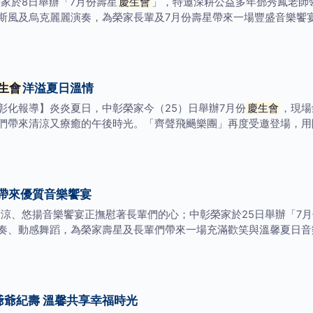
家於8日舉辦「7月份壽星
慶生會
」，特邀深耕公益多年鄧秀鳳老師
斯風及烏克麗麗演奏，為榮家長輩及7月份壽星帶來一場豐盛音樂饗
生會
洋溢夏日溫情
彰化報導】炎炎夏日，中彰榮家今（25）日舉辦7月份
慶生會
，現場
們帶來清涼又療癒的午後時光。「齊聲飛颺樂團」再度受邀登場，用
帶來優質音樂饗宴
清涼、悠揚音樂饗宴正撫慰著長輩們的心；中彰榮家於25日舉辦「7月
奏、動感舞蹈，為榮家壽星及長輩們帶來一場充滿歡笑與溫馨夏日音樂
爺爺紀壽 溫馨共享幸福時光