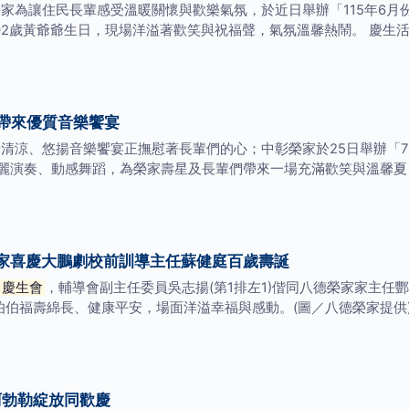
家為讓住民長輩感受溫暖關懷與歡樂氣氛，於近日舉辦「115年6月
02歲黃爺爺生日，現場洋溢著歡笑與祝福聲，氣氛溫馨熱鬧。 慶生
帶來優質音樂饗宴
場清涼、悠揚音樂饗宴正撫慰著長輩們的心；中彰榮家於25日舉辦「
麗演奏、動感舞蹈，為榮家壽星及長輩們帶來一場充滿歡笑與溫馨夏日
家喜慶大鵬劇校前訓導主任蘇健庭百歲壽誕
慶生會
，輔導會副主任委員吳志揚(第1排左1)偕同八德榮家家主任
伯伯福壽綿長、健康平安，場面洋溢幸福與感動。(圖／八德榮家提供
勃勒綻放同歡慶