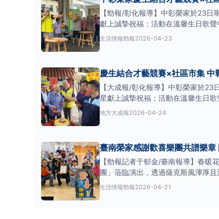
【勁報/彰化報導】中彰榮家於23日舉
獻上誠摯祝福；活動在溫馨生日歌聲
般溫暖關懷。
生活情報
勁報
2026-04-23
慶生結合才藝競賽×社區市集 中
【大成報/彰化報導】中彰榮家於23日
星獻上誠摯祝福；活動在溫馨生日歌
庭般溫暖關懷。
地方
大成報
2026-04-24
臺南榮家感謝歡喜樂團共譜樂章
【勁報記者于郁金/臺南報導】春暖
團」蒞臨演出，透過薩克斯風渾厚且
員們憑藉精湛吹奏
生活情報
勁報
2026-04-21