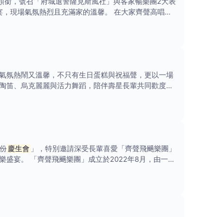
領銜，號召「府城退警薩克斯風社」與客家暢樂團2大表
宴，現場氣氛熱烈且充滿家的溫馨。 在大家齊聲高唱
氣氛熱鬧又溫馨，不只有生日蛋糕與祝福聲，更以一場
陶笛、烏克麗麗與活力舞蹈，陪伴壽星長輩共同歡度生
份
慶生會
」，特別邀請深受長輩喜愛「齊聲飛颺樂團」
盛宴。 「齊聲飛颺樂團」成立於2022年8月，由一群