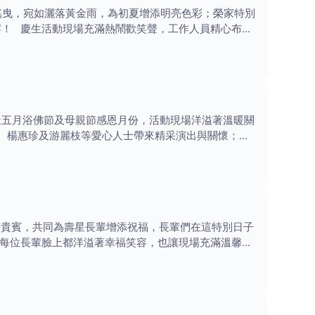
搖曳，宛如灑落黃金雨，為初夏增添明亮色彩；榮家特別
宴！ 慶生活動現場充滿熱鬧歡笑聲，工作人員精心布置
逢五月浴佛節及母親節感恩月份，活動現場洋溢著溫暖關
、楊惠珍及游麗枝等愛心人士帶來精采演出與關懷；而
等貴賓，共同為壽星長輩增添祝福，長輩們在這特別日子
每位長輩臉上都洋溢著幸福笑容，也讓現場充滿溫馨與