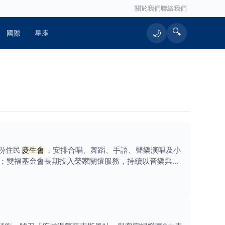
關於我們
聯絡我們
🔍
🌙
國際
星座
份住民
慶生會
，安排合唱、舞蹈、手語、聲樂演唱及小
；雙福基金會長期投入榮家關懷服務，持續以音樂與陪