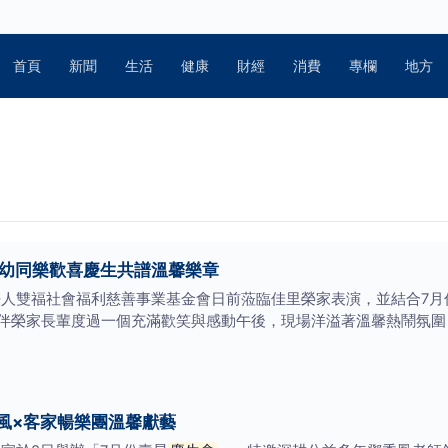
首頁
新聞
生活
健康
財經
消費
專欄
地方
老幼同樂歡喜慶生共譜溫馨樂章
法人雙福社會福利慈善事業基金會日前蒞臨佳里榮家表演，並結合7月
伴榮家長輩度過一個充滿歡笑與感動午後，現場洋溢著溫馨熱鬧氛圍
風×客家暢樂團溫馨獻藝