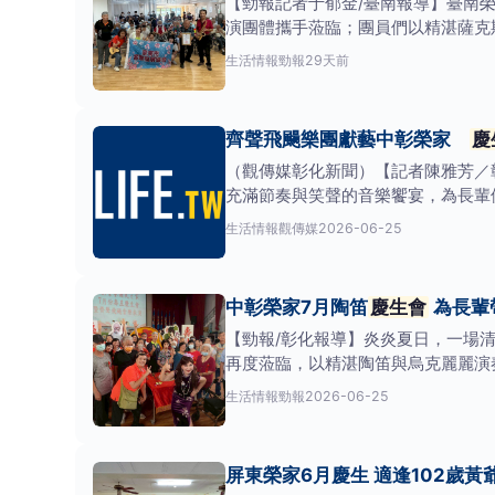
【勁報記者于郁金/臺南報導】臺南榮
演團體攜手蒞臨；團員們以精湛薩克
《生日快樂歌》嘹
生活情報
勁報
29天前
齊聲飛颺樂團獻藝中彰榮家
慶
（觀傳媒彰化新聞）【記者陳雅芳／
充滿節奏與笑聲的音樂饗宴，為長輩
日。
生活情報
觀傳媒
2026-06-25
中彰榮家7月陶笛
慶生會
為長輩
【勁報/彰化報導】炎炎夏日，一場
再度蒞臨，以精湛陶笛與烏克麗麗演
熱愛音樂退
生活情報
勁報
2026-06-25
屏東榮家6月慶生 適逢102歲黃