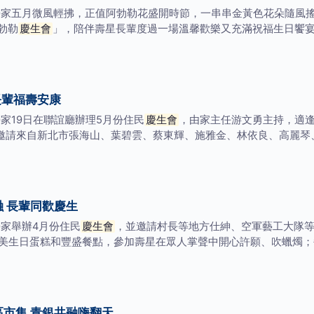
榮家五月微風輕拂，正值阿勃勒花盛開時節，一串串金黃色花朵隨風
勃勒
慶生會
」，陪伴壽星長輩度過一場溫馨歡樂又充滿祝福生日饗
長輩福壽安康
家19日在聯誼廳辦理5月份住民
慶生會
，由家主任游文勇主持，適
邀請來自新北市張海山、葉碧雲、蔡東輝、施雅金、林依良、高麗琴
 長輩同歡慶生
榮家舉辦4月份住民
慶生會
，並邀請村長等地方仕紳、空軍藝工大隊
美生日蛋糕和豐盛餐點，參加壽星在眾人掌聲中開心許願、吹蠟燭；
市集 青銀共融嗨翻天