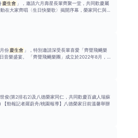
份
慶生會
」，邀請六月壽星長輩齊聚一堂，共同歡慶屬
活動在大家齊唱〈生日快樂歌〉揭開序幕，榮家同仁與住
7月份
慶生會
」，特別邀請深受長輩喜愛「齊聲飛颺樂
音樂盛宴。 「齊聲飛颺樂團」成立於2022年8月，由
酆世俊(第2排右2)及八德榮家同仁，共同歡慶百歲人瑞蘇
) 【勁報記者羅蔚舟/桃園報導】八德榮家日前溫馨舉辦