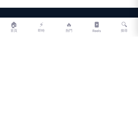
LIFE
生活網
🏠
⚡
🔥
🔍
首頁
即時
熱門
搜尋
Reels
LIFE 生活網是台灣領先的生活資訊平台，提供即時新聞、生活、健康、
財經、娛樂等多元內容。
f
L
▶
📷
新聞分類
新聞
更多內容
生活
地方新聞
健康
關於 LIFE
國際新聞
財經
合作夥伴
星座運勢
消費