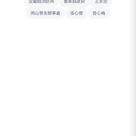
宜蘭縣消防局
臺東縣政府
王永吉
岡山警友辦事處
張心傑
曾心梅