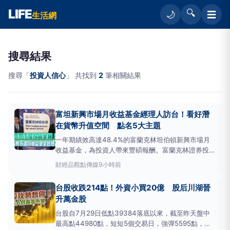
LIFE
🔍
☰
🌙
生活網
搜尋結果
搜尋「
投資人信心
」 共找到
2
筆相關結果
富坦新興市場月收益基金經理人訪台！看好潛
在貨幣升值空間 點名5大主題
一年期績效高達48.4%的富蘭克林坦伯頓新興市場月
收益基金，為投資人帶來豐碩報酬。富蘭克林證券投顧
特別邀請該檔基金經理人何英信(CalvinHo)與經理人
財經
品觀點傳媒
9小時前
伽坦．賽加爾(ChetanSehgal)來台，分享全球宏觀經
濟展望與新興市場股債市投資機會。何英信表示，全球
台股收跌214點！外資小買20億 股后川湖晉
貿易重組新契機、新
升萬金股
台股自7月29日低點39384落底以來，截至昨天盤中
最高點44980點，短短5個交易日，強彈5595點，彈