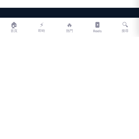
LIFE
生活網
🏠
⚡
🔥
🔍
首頁
即時
熱門
搜尋
Reels
LIFE 生活網是台灣領先的生活資訊平台，提供即時新聞、生活、健康、
財經、娛樂等多元內容。
f
L
▶
📷
新聞分類
新聞
更多內容
生活
地方新聞
健康
關於 LIFE
國際新聞
財經
合作夥伴
星座運勢
消費