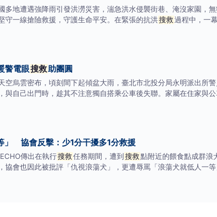
國多地遭遇強降雨引發洪澇災害，湍急洪水侵襲街巷、淹沒家園，無
堅守一線搶險救援，守護生命平安。在緊張的抗洪
搜救
過程中，一
暖警電眼
搜救
助團圓
天空烏雲密布，頃刻間下起傾盆大雨，臺北市北投分局永明派出所警
，與自己出門時，趁其不注意獨自搭乘公車後失聯。家屬在住家與公
等」 協會反擊：少1分干擾多1分救援
ECHO傳出在執行
搜救
任務期間，遭到
搜救
點附近的餵食點成群浪
，協會也因此被批評「仇視浪蕩犬」，更遭辱罵「浪蕩犬就低人一等