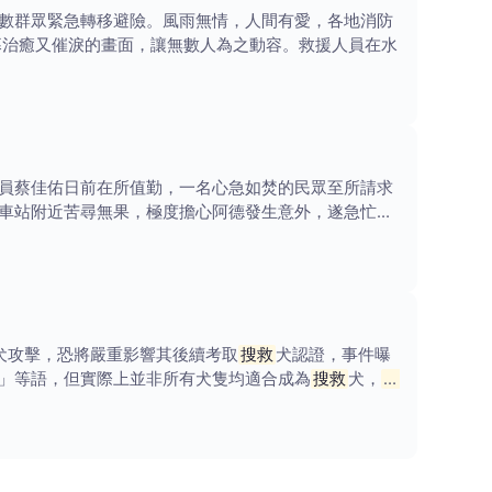
數群眾緊急轉移避險。風雨無情，人間有愛，各地消防
幕治癒又催淚的畫面，讓無數人為之動容。救援人員在水
員蔡佳佑日前在所值勤，一名心急如焚的民眾至所請求
車站附近苦尋無果，極度擔心阿德發生意外，遂急忙奔
犬攻擊，恐將嚴重影響其後續考取
搜救
犬認證，事件曝
」等語，但實際上並非所有犬隻均適合成為
搜救
犬，
搜