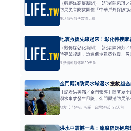
（觀傳媒高屏新聞）【記者陳佩琪／
防局災害防救團體「中華戶外探險協會
任教官，
生活情報
觀傳媒
19天前
地震救援先練起來！彰化特搜隊
（觀傳媒彰化新聞）【記者陳雅芳／
時專業複訓，透過倒塌建築救援、災
生活情報
觀傳媒
20天前
金門縣消防局水域潛水
搜救
組合
【記者洪美滿／金門報導】隨著夏季
溺水事故發生風險，金門縣消防局第
強化團隊
地方
【『好報』報系：台灣好報】
22天前
洪水中震撼一幕：流浪貓媽抱崽