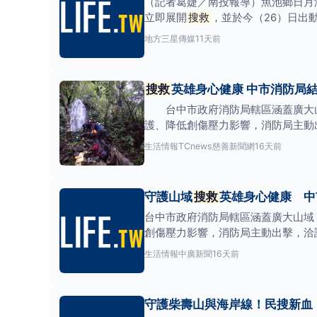
（記者葛婕／南投報導）魚池鄉日月
立即展開
搜救
，並於今（26）日出
下午17時
地方
三星傳媒
11天前
搜救
英雄身心健康 中市消防局
台中市政府消防局轄區涵蓋廣大山
護、降低創傷壓力影響，消防局主動
懷。 消防局表
生活情報
TCnews慈善新聞網
16天前
守護山域
搜救
英雄身心健康 中
台中市政府消防局轄區涵蓋廣大山域
創傷壓力影響，消防局主動出擊，洽
起，推動「建構消防
生活情報
中廣新聞
16天前
守護柴壽山與海岸線！民搜新血「