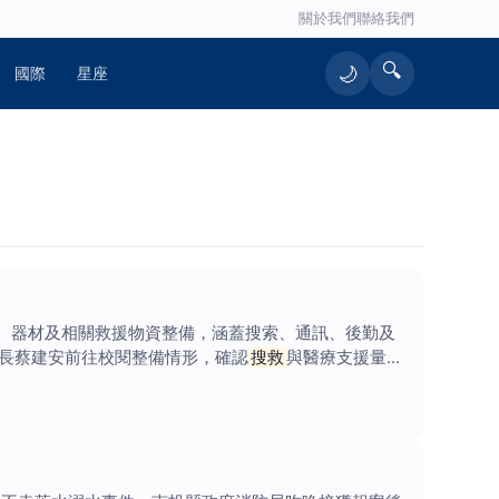
關於我們
聯絡我們
🔍
🌙
國際
星座
員、器材及相關救援物資整備，涵蓋搜索、通訊、後勤及
長蔡建安前往校閱整備情形，確認
搜救
與醫療支援量