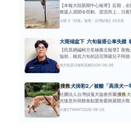
【本報大陸新聞中心報導】近期，全
救援人員聞令而動、逆流而上，日夜
大陸
【『好報』報系：台灣好報】
24天前
大雨傾盆下 六旬翁搭公車失蹤 
【民眾網編輯方笙楠臺北報導】夜晚
協助，稱其六旬的語言障礙兒子阿德
赴派出所尋求
地方
民眾日報民眾網
2026-06-26
搜救
犬掛彩2／被酸「高浪犬一
社團法人台灣偵蒐犬協會所屬
搜救
犬
光後意外與餵食點愛爸愛媽展開大戰
救
犬的訓練與養成均需
社會
CTWANT
2026-06-26