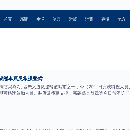
首頁
新聞
生活
健康
財經
消費
專欄
地方
成熊本震災救援整備
縣消防局為7月國際人道救援輪值縣市之一，今（29）日完成特搜人
即可迅速啟動人員、裝備及後勤支援。嘉義縣長翁章梁今日偕消防局
斃