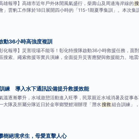
高雄報導】高雄市近年戶外休閒風氣盛行，柴壽山及周邊海岸線的
搜
」雲豹工作隊於18日展開四小時的「115-1期夏季集訓」。本次
啟動36小時高強度複訓
彰化報導】災害現場不能等！彰化特搜隊啟動36小時救援任務，面
區搜索、繩索救援等實兵演練，全面提升災害應變與救援能力。地震
訓練 導入水下通訊設備提升救援效能
氣溫逐漸攀升，水域遊憩活動進入旺季，民眾親近水域消暑及從事各
一大隊及所屬分隊近日於金寧鄉雙鯉湖辦理「潛水
搜救
組合訓練」
攀樹絕境求生，母愛直擊人心