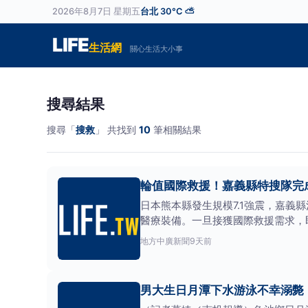
2026年8月7日 星期五
台北 30°C ⛅
LIFE
生活網
關心生活大小事
搜尋結果
搜尋「
搜救
」 共找到
10
筆相關結果
輪值國際救援！嘉義縣特搜隊完
日本熊本縣發生規模7.1強震，嘉義
醫療裝備。一旦接獲國際救援需求，
能，隨時配合中
地方
中廣新聞
9天前
男大生日月潭下水游泳不幸溺