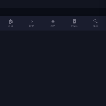
LIFE
生活網
🏠
⚡
🔥
🔍
首頁
即時
熱門
搜尋
Reels
LIFE 生活網是台灣領先的生活資訊平台，提供即時新聞、生活、健康、
財經、娛樂等多元內容。
f
L
▶
📷
新聞分類
新聞
更多內容
生活
地方新聞
健康
關於 LIFE
國際新聞
財經
合作夥伴
星座運勢
消費