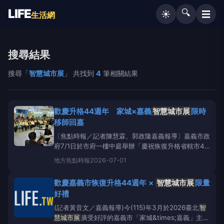
LIFE
🔍
☰
☀️
生活網
搜尋結果
搜尋「
智慧城市展
」 共找到
4
筆相關結果
歡慶升格44週年 家城×嘉義
智慧城市展
限時
移師回嘉
〔焦點時報／記者陳慧霖、郭政隆嘉義報導〕嘉義市政
府7/1日於市府一樓中庭舉辦「慶祝恢復升格省轄市44
週年活動」，市長黃敏惠率領市府團隊，與總統府資政
地方
焦點時報
2026-07-01
張博雅、多位議員、里長及校園長共同出席，黃敏惠市
長於會中感性回顧城市發展歷程，向締造「木都」榮景
歡慶嘉義市恢復升格44週年 ×
智慧城市展
限量
的先人致敬，黃市長並於現場宣布，市府將擴大國中小
好禮
免費營
(記者黃音文／嘉義報導)今(115)年3月於2026臺北
智
慧城市展
廣受好評的嘉義市「家城&times;嘉義」主題