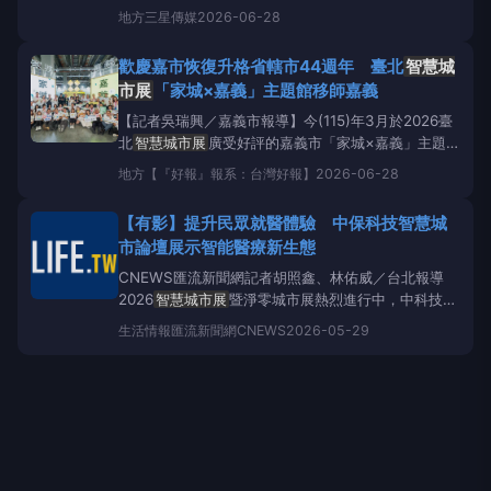
館，配合嘉義市恢復升格省轄市44週年慶祝活動，將
地方
三星傳媒
2026-06-28
於7月1日至7月5日移師嘉義市政府一樓中庭展出，免
費開放市民參觀。此次特展除延續臺北
智慧城市展
四
歡慶嘉市恢復升格省轄市44週年 臺北
智慧城
大主題內容外，更由原本16個單位暨所屬機關擴
市展
「家城×嘉義」主題館移師嘉義
【記者吳瑞興／嘉義市報導】今(115)年3月於2026臺
北
智慧城市展
廣受好評的嘉義市「家城×嘉義」主題
館，配合嘉義市恢復升格省轄市44週年慶祝活動，將
地方
【『好報』報系：台灣好報】
2026-06-28
於7月1日至7月5日移師嘉義市政府一樓中庭展出，免
費開放市民參觀。此次特展除延續臺北
智慧城市展
四
【有影】提升民眾就醫體驗 中保科技智慧城
大主題內容外，更由原本16個單位暨所屬
市論壇展示智能醫療新生態
CNEWS匯流新聞網記者胡照鑫、林佑威／台北報導
2026
智慧城市展
暨淨零城市展熱烈進行中，中科技智
慧城市論壇邀請馬偕醫院生物科技醫學部主任陳冀寬，
生活情報
匯流新聞網CNEWS
2026-05-29
以「智能醫療新生態：AI資訊鏈的構建與商機」為題，
分享醫院如何透過完善的智慧醫療資安架構，確保醫療
資訊的機密性、完整性與可用性，提升民眾對數位醫療
服務