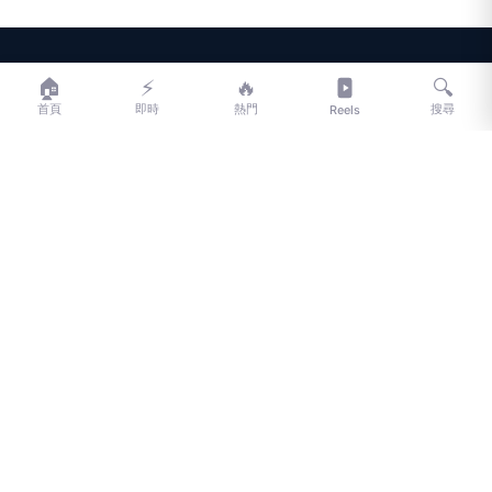
LIFE
生活網
🏠
⚡
🔥
🔍
首頁
即時
熱門
搜尋
Reels
LIFE 生活網是台灣領先的生活資訊平台，提供即時新聞、生活、健康、
財經、娛樂等多元內容。
f
L
▶
📷
新聞分類
新聞
更多內容
生活
地方新聞
健康
關於 LIFE
國際新聞
財經
合作夥伴
星座運勢
消費