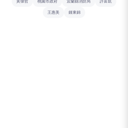
黃偉哲
桃園市政府
宜蘭縣消防局
許富凱
王惠美
鍾東錦