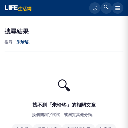
LIFE
🔍
☰
🌙
生活網
搜尋結果
搜尋「
朱珍瑤
」
🔍
找不到「朱珍瑤」的相關文章
換個關鍵字試試，或瀏覽其他分類。