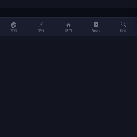
LIFE
生活網
🏠
⚡
🔥
🔍
首頁
即時
熱門
搜尋
Reels
LIFE 生活網是台灣領先的生活資訊平台，提供即時新聞、生活、健康、
財經、娛樂等多元內容。
f
L
▶
📷
新聞分類
新聞
更多內容
生活
地方新聞
健康
關於 LIFE
國際新聞
財經
合作夥伴
星座運勢
消費