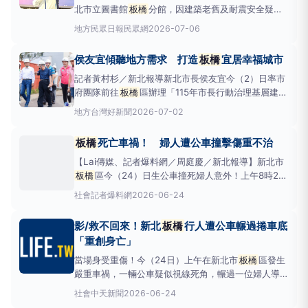
北市立圖書館
板橋
分館，因建築老舊及耐震安全疑
慮，今〈6〉日啟動拆除重建工程。市長侯友宜主持開
地方
民眾日報民眾網
2026-07-06
工典禮表示，
板橋
分館已有48年歷史，未來將原址興
建地下1層、地上8層的複合式服務大樓，整合智慧閱
侯友宜傾聽地方需求 打造
板橋
宜居幸福城市
讀、社會福利及公共服務功能，打造兼具閱讀、照護與
學習的新
記者黃村杉／新北報導新北市長侯友宜今（2）日率市
府團隊前往
板橋
區辦理「115年市長行動治理基層建設
督導」，實地視察地方建設成果，並與地方民意代表、
地方
台灣好新聞
2026-07-02
里長面對面交流地方建設成果與未來發展方向。首站前
往華僑高中視察透水保水工程進度，工程透過校園鋪面
板橋
死亡車禍！ 婦人遭公車撞擊傷重不治
改善及透水保水設施建置，提升基地保水與滯洪能力，
有效減緩強
【Lai傳媒、記者爆料網／周庭慶／新北報導】新北市
板橋
區今（24）日生公車撞死婦人意外！上午8時24
分，新北市消防局獲報
板橋
區西門街1巷3號發生公車
社會
記者爆料網
2026-06-24
與行人車禍，行人受困於車底，8時45分脫困OHCA，
送
板橋
亞東醫院急救不治。
板橋
一名婦人遭公車撞擊
影/救不回來！新北
板橋
行人遭公車輾過捲車底
卡在車底，經救出送醫傷重不治。翻攝畫面
板橋
分
「重創身亡」
當場身受重傷！今（24日）上午在新北市
板橋
區發生
嚴重車禍，一輛公車疑似視線死角，輾過一位婦人導致
其當場重創失去生命跡象，搶救後仍宣告不治。車禍現
社會
中天新聞
2026-06-24
場。（圖／警方提供）
板橋
分局指出，事發的確切地