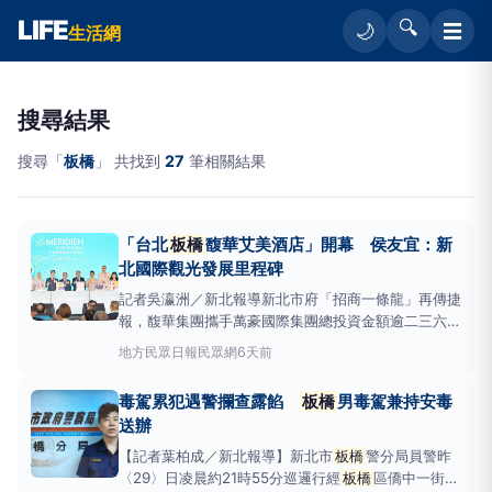
LIFE
🔍
☰
🌙
生活網
搜尋結果
搜尋「
板橋
」 共找到
27
筆相關結果
「台北
板橋
馥華艾美酒店」開幕 侯友宜：新
北國際觀光發展里程碑
記者吳瀛洲／新北報導新北市府「招商一條龍」再傳捷
報，馥華集團攜手萬豪國際集團總投資金額逾二三六億
元，於新北市新板特區打造「台北
板橋
馥華艾美酒店
地方
民眾日報民眾網
6天前
（LeMéridienTaipeiBanqiao）」卅一日開幕，預計
可創造約二千個就業機會；市長侯友宜出席開幕典禮，
毒駕累犯遇警攔查露餡
板橋
男毒駕兼持安毒
與馥華集團董事長陳金鐘
送辦
【記者葉柏成／新北報導】新北市
板橋
警分局員警昨
〈29〉日凌晨約21時55分巡邏行經
板橋
區僑中一街