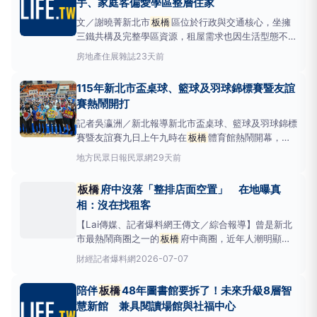
手、家庭客偏愛學區整層住家
聚集
文／謝曉菁新北市
板橋
區位於行政與交通核心，坐擁
三鐵共構及完整學區資源，租屋需求也因生活型態不同
而出現明顯分眾。新北市
板橋
地政事務所分析2025年
房地產
住展雜誌
23天前
租賃實價登錄資料，發現車站周邊以套房最受歡迎，即
使租金比全區平均高出一成以上，仍吸引不少通勤族承
115年新北市盃桌球、籃球及羽球錦標賽暨友誼
租；至於國中學區周邊，則以家庭客為主，整戶出
賽熱鬧開打
記者吳瀛洲／新北報導新北市盃桌球、籃球及羽球錦標
賽暨友誼賽九日上午九時在
板橋
體育館熱鬧開幕，這
次參賽隊有桌球四十七隊、籃球卅八隊、羽球六十六
地方
民眾日報民眾網
29天前
隊，總計一五一隊約一千八百名選手同場競技，賽事將
持續至七月廿二日。昨日開幕典禮後隨即安排府會同仁
板橋
府中沒落「整排店面空置」 在地曝真
與媒體朋友進行友誼賽，以球相會，情誼加倍。副
相：沒在找租客
【Lai傳媒、記者爆料網王傳文／綜合報導】曾是新北
市最熱鬧商圈之一的
板橋
府中商圈，近年人潮明顯減
少。近日有民眾在社群平台分享現場照片，只見一整排
財經
記者爆料網
2026-07-07
店面鐵門深鎖、遲遲未見新店家進駐，感嘆昔日繁華景
象不再，引發大批網友討論。不過，也有熟悉當地情況
陪伴
板橋
48年圖書館要拆了！未來升級8層智
的居民透露，地主多年來早已靠租金累積可觀收益，如
慧新館 兼具閱讀場館與社福中心
今與其等待