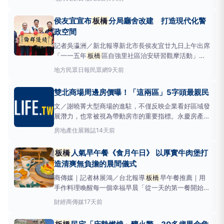
交流治安營造經驗，並安排婦幼安全、防災韌性、消防
及急救等課程，希望透過實務演練與經驗分享，提升社
侯友宜宣布
板橋
分局廳舍改建 打造現代化警
區自主防災及守望能力，打造更安全、更具韌性的生活
政空間
環境
記者吳瀛洲／新北報導新北市長侯友宜廿九日上午出席
「一一五年
板橋
區自強里社區治安研習觀摩活動」，
頒贈「績優群倫」獎牌表揚自強里長張雪嬰，肯定其長
地方
民眾日報民眾網
9天前
年為社區治安的付出，並感謝里長、守望相助隊及所有
居民共同投入。侯友宜也宣布位於自強里內廳舍老舊
雙北商場周邊房價曝！「這兩區」5字頭最親民
的
板橋
警分局將改建，未來將打造現代化警政空間，
提升
文／謝曉菁大型商場的進駐，不僅反映企業看好區域發
展潛力，也常被視為帶動房市的重要指標。永慶房產集
團盤點雙北今年即將開幕及已開工的大型商場，並統計
房地產
住展雜誌
14天前
周邊800公尺內住宅近一年價量表現，發現新北市有3
座商場周邊房價仍相對親民，其中
板橋
「遠百
板橋
人氣早午餐《食月午日》 以厚實牛肉堡打
TPARK」周邊住宅平均單價僅約56.2萬元；此外
造清爽無負擔的晨間儀式
商傳媒｜記者林展鴻／台北報導
板橋
早午餐推薦｜用
手作料理喚醒每一個幸福早晨「從一天的第一餐開始照
顧自己。」是《食月午日》的料理箴言。隱身於
板橋
財經
商傳媒
17天前
亞東商圈的這間早午餐店，憑藉手作餐點與對用餐儀式
感的重視，逐漸累積在地居民與外地饕客的好評。店家