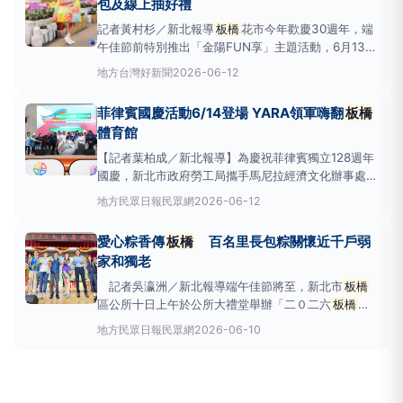
包及線上抽好禮
記者黃村杉／新北報導
板橋
花市今年歡慶30週年，端
午佳節前特別推出「金陽FUN享」主題活動，6月13日
現場將設置花草打卡牆，還有天然精油防蚊噴霧DIY手
地方
台灣好新聞
2026-06-12
作課程、花草茶奉茶分享、迷你市集等，更搭配消費滿
額送限定養生香包及線上抽好禮等活動，邀請民眾一起
菲律賓國慶活動6/14登場 YARA領軍嗨翻
板橋
來
板橋
花市迎接盛夏的到來。
板橋
花市創立於1996
體育館
年，
【記者葉柏成／新北報導】為慶祝菲律賓獨立128週年
國慶，新北市政府勞工局攜手馬尼拉經濟文化辦事處
（MECO），將於本周日〈14日〉在
板橋
體育館盛大
地方
民眾日報民眾網
2026-06-12
舉辦慶祝活動，結合體育競技、音樂表演及多元文化展
演，邀請移工朋友、雇主及市民共襄盛舉。其中最受矚
愛心粽香傳
板橋
百名里長包粽關懷近千戶弱
目的亮點，為菲律賓超人氣P-POP女子團體YARA
家和獨老
記者吳瀛洲／新北報導端午佳節將至，新北市
板橋
區公所十日上午於公所大禮堂舉辦「二０二六
板橋
慶
端午」公益活動，結合在地宮廟、企業贊助，邀集
板
地方
民眾日報民眾網
2026-06-10
橋
區近百名里長，帶領里內志工三百人齊聚一堂，齊
力包愛心粽逾萬顆，將分送給
板橋
區內經濟弱勢家
庭，同享端午好滋味。
板橋
區公所慶端午「手包肉粽
送愛心」