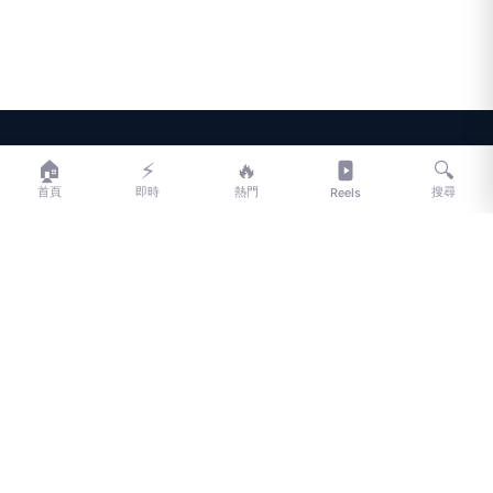
LIFE
生活網
🏠
⚡
🔥
🔍
首頁
即時
熱門
搜尋
Reels
LIFE 生活網是台灣領先的生活資訊平台，提供即時新聞、生活、健康、
財經、娛樂等多元內容。
f
L
▶
📷
新聞分類
新聞
更多內容
生活
地方新聞
健康
關於 LIFE