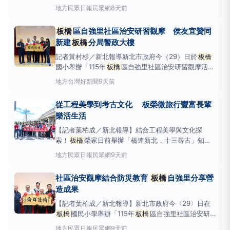
124巷時，發現一輛自小客車迴轉時未依規定使用方向
地方
民眾日報民眾網
8天前
燈，立即上前攔查。警方盤查過程中，49歲陳姓駕駛
神情緊張、言詞閃爍，經詢問後坦承近期曾施用毒品，
板橋
區自強里社區治安研習觀摩 侯友宜贊同
警方隨即依規定告知毒品唾液快篩程序及拒絕檢測相關
新建
板橋
分局警政大樓
法
記者黃村杉／新北報導新北市政府今（29）日於
板橋
國小舉辦「115年
板橋
區自強里社區治安研習觀摩活
動」，由市府專業人員講授婦幼安全宣導、全社會防衛
地方
台灣好新聞
9天前
韌性宣導、滅火器使用方法、CPR及AED急救教學、
濃煙警報解說、地震車體驗等課程。觀摩活動由侯友宜
從工程美學到考古文化 板榮微旅行豐富長輩
市長親臨主持，並頒贈「績優群倫」獎牌，藉以表揚自
樂活生活
【記者葉柏成／新北報導】結合工程美學與文化探
索！
板橋
榮家日前舉辦「橋連新北，十三尋古」知性
微旅行，帶領住民走訪淡江大橋工程美學特展及十三行
地方
民眾日報民眾網
9天前
博物館，在欣賞國際級建築設計之餘，也透過考古文物
認識地方歷史，讓長輩走出戶外，在旅途中開拓視野、
社區治安觀摩結合防災教育
板橋
自強里分享營
活化身心。
板橋
榮家主任陳桂美表示，高齡者外出旅
造成果
遊
【記者葉柏成／新北報導】新北市政府今〈29〉日在
板橋
國民小學舉辦「115年
板橋
區自強里社區治安研
習觀摩活動」，邀集各區里長、守望相助隊及社區幹部
地方
民眾日報民眾網
9天前