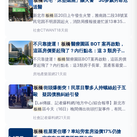
板橋
民宅「床墊燃燒」釀火警 30多歲男命危
更是在Google評論中獲得數百
送醫
新北市
板橋
區20日上午發生火警，雅南路二段38號某
民宅因不明原因起火，消防局獲報後連忙派13車35人
前往搶救，在屋內發現30多歲男性，但救出時他已無
社會
CTWANT
18天前
生命跡象，確切案情仍須釐清。20日上午7時許，該6
層樓民宅2樓因不明原因冒出濃煙，接著便竄出火舌，
不只靠捷運！
板橋
醫療園區 BOT 案再啟動，
附近民眾見狀連忙通報消防局，消防局派遣2個大隊、
這區房價要起飛了？內行點名：這 3 類房子長
5個分
輩、置產客最愛！
不只靠捷運！
板橋
醫療園區BOT案再啟動，這區房價
要起飛了？內行點名：這3類房子長輩、置產客最愛！
過往買房高度綑綁捷運站點的思維，正逐步向「生醫紅
房地產
樂屋網
21天前
利」靠攏。隨著
板橋
醫療園區BOT案（新埔院區）的
推進，加上原有的亞東醫院體系支援，
板橋
核心生活
板橋
街頭爆衝突！民眾目擊多人持螺絲起子互
圈的不動產板塊正由高階醫護人員與銀髮置產族重新定
毆 疑因債務糾紛引發
錨
【Lai傳媒、記者爆料網/地方中心/綜合報導】新北市
板橋
區今天（16日）晚間傳出街頭打架事件，有民眾
將現場畫面分享到社群平台，指出疑似有多人因債務糾
社會
記者爆料網
21天前
紛發生衝突，甚至有人持螺絲起子互相攻擊，警方獲報
後趕抵現場處理，詳細案情仍有待警方進一步釐清。拍
板橋
租屋要住哪？車站旁套房溢價17%仍搶
攝影片的民眾表示，當時行經現場時，已看見多名男子