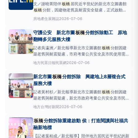
文／謝曉菁陪伴
板橋
居民近半世紀的新北市立圖書館
板橋
分館，因建物老舊及耐震安全疑慮，正式啟動拆
除重建。新北市長侯友宜今（6日）指出，未來將在原
房地產
住展雜誌
2026-07-06
址興建地下1層、地上8層的複合式大樓，結合智慧閱
讀、社會福利及公共服務功能，打造兼具閱讀、照護與
守護公安 新北市圖
板橋
分館拆除動工 原地
休憩的新地標。侯友宜指出，
板橋
分館自啟
翻轉多元服務大樓
記者吳瀛洲／新北報導新北市立圖書館
板橋
分館因建
築老舊與耐震疑慮，市府考量公共安全及市民使用需求
規劃原地重建，市長侯友宜六日上午主持拆除工程儀
地方
民眾日報民眾網
2026-07-06
式；
板橋
分館預計耗資三點四億元，興建地上八層、
地下一層的綜合大樓，結合智慧閱讀、社會照顧及公共
新北市圖
板橋
分館拆除 興建地上8層複合式
服務功能，預定一一八年完工啟用，打造全齡共享的新
服務大樓
地標
記者黃村杉／新北報導新北市立圖書館
板橋
分館因建
築老舊與耐震疑慮，新北市政府考量公共安全及市民使
用需求，啟動拆除重建工程。侯友宜市長今（6）日主
地方
台灣好新聞
2026-07-06
持拆除開工典禮，指
板橋
分館陪伴地方居民近半世
紀，未來將原址興建地上8層、地下1層的綜合大樓，
板橋
分館拆除重建啟動 侯：打造閱讀與社福共
結合智慧閱讀、社會照顧及公共服務功能，打造全齡共
融新地標
享的新地標。侯友宜
【記者葉柏成／新北報導】陪伴地方居民近半世紀的新