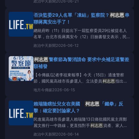
政治
中天新聞
2026-06-21
片，並提到自己多年前曾擔任電視節目《娛樂新聞》的
主播，後來還交棒給藝人陶晶瑩。
柯志恩
在臉書秀出
否決監委29人名單「凍結」監察院？
柯志恩
串
自己多年前擔任電視節目《娛樂新聞》主播時期的老照
聯蔣萬安出手了！
片。（圖／翻攝柯
總統府昨（11）日提出下一屆監察委員29位被提名人
名單，台北市長蔣萬安今（12）日臉書發文表示，民
眾質疑監察院已成政黨鬥爭打手，建議否決名單凍結監
政治
中天新聞
2026-06-12
院，再修憲廢除監院。國民黨高雄市長參選人、立委
柯志恩
也發文贊同。藍委
柯志恩
發文贊成凍結監察
柯志恩
警察節為警消請命 要求中央補足退警差
院。（圖／翻攝
柯志恩
臉書）
柯志恩
臉書12日發文：
額補發
「台北市長蔣萬安
【今傳媒/記者李祖東報導】今天（15日）適逢警察
節，國民黨高雄市長參選人、立法委員
柯志恩
指出，
警消同仁長期承擔出勤的高風險，但高雄警消領取的危
地方
今傳媒
2026-06-15
險加給卻明顯低於雙北，她主張高雄應該比照雙北，全
額加成1.3倍發給繁重勤務及危險加給。此外，針對已
賴瑞隆瞎扯兒女在美國
柯志恩
「鐵拳」反
三讀通過的《警察人員人事條例》，法案明定警消及海
擊：確定要討論家人？
巡人員的
民進黨高雄市長參選人賴瑞隆13日痛批國民黨主席鄭
麗文推行一中路線，更直指對手
柯志恩
資產、家人全
在美國，卻選擇背叛高雄利益支持親中，勢必無法獲得
政治
中天新聞
2026-06-14
市民認同。對此，
柯志恩
今（14）日嚴正回應，相關