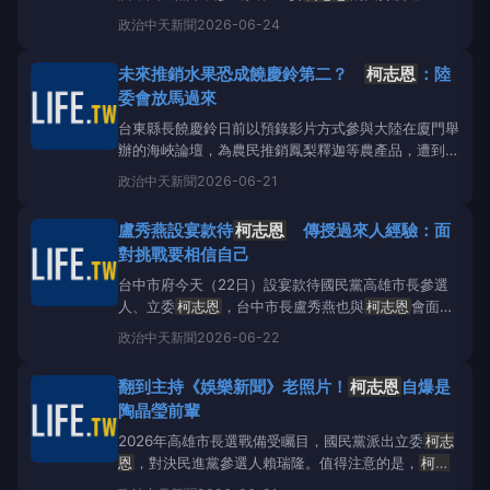
46.8%，民進黨市長參選人賴瑞隆則為42%，兩人支
政治
中天新聞
2026-06-24
持度呈現「黃金交叉」。對於這項民調結果，
柯志恩
今（24）日在立法院受訪時語氣平穩，強調民調領先
未來推銷水果恐成饒慶鈴第二？
柯志恩
：陸
與否都只能反映階段性的趨勢，國民黨在長期「綠大於
委會放馬過來
藍」的高雄政治結構
台東縣長饒慶鈴日前以預錄影片方式參與大陸在廈門舉
辦的海峽論壇，為農民推銷鳳梨釋迦等農產品，遭到陸
委會要求內政部依《兩岸關係條例》查處。前立委郭正
政治
中天新聞
2026-06-21
亮點名
柯志恩
等人小心變成預備犯。對此，
柯志恩
對
陸委會強勢表態，「就放馬過來」。
柯志恩
。(圖/中
盧秀燕設宴款待
柯志恩
傳授過來人經驗：面
天新聞)國民黨台東縣長饒慶鈴傳出遭陸委會要求查
對挑戰要相信自己
處，前立委郭正亮
台中市府今天（22日）設宴款待國民黨高雄市長參選
人、立委
柯志恩
，台中市長盧秀燕也與
柯志恩
會面，
暢談城市治理經驗。
柯志恩
透露，盧秀燕提醒她，面
政治
中天新聞
2026-06-22
對挑戰時，最重要的是相信自己，「我會記在心裡，繼
續一步一腳印，為高雄努力。」
柯志恩
和盧秀燕。
翻到主持《娛樂新聞》老照片！
柯志恩
自爆是
（圖／翻攝
柯志恩
臉書）
柯志恩
表示，今天從台北回
陶晶瑩前輩
高雄的路上，順道到台中
2026年高雄市長選戰備受矚目，國民黨派出立委
柯志
恩
，對決民進黨參選人賴瑞隆。值得注意的是，
柯志
恩
過去曾主持過旅遊綜藝節目，她今天秀出一張老照