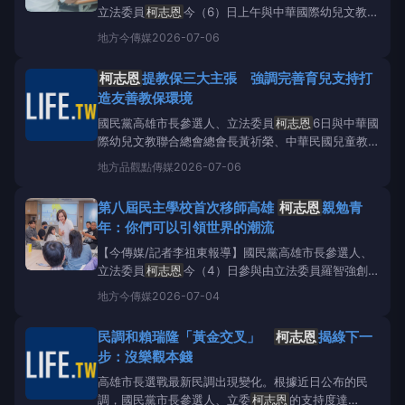
立法委員
柯志恩
今（6）日上午與中華國際幼兒文教聯
合總會總會長黃祈榮、中華民國兒童教保聯合總會總會
地方
今傳媒
2026-07-06
長蔣叔融、高雄市兒童教保協會理事長陳俊良，以及多
位教保界代表座談，針對幼兒教育、教保人員權益、少
柯志恩
提教保三大主張 強調完善育兒支持打
子化、融合教育及早療支持等議題交換意見，傾聽第一
造友善教保環境
線需求。
國民黨高雄市長參選人、立法委員
柯志恩
6日與中華國
際幼兒文教聯合總會總會長黃祈榮、中華民國兒童教保
聯合總會總會長蔣叔融、高雄市兒童教保協會理事長陳
地方
品觀點傳媒
2026-07-06
俊良及多位教保界代表舉行座談，針對幼兒教育、教保
人員權益、少子化、融合教育及早期療育支持等議題交
第八屆民主學校首次移師高雄
柯志恩
親勉青
換意見，傾聽第一線教保人員心聲，並提出三大政策方
年：你們可以引領世界的潮流
向，盼
【今傳媒/記者李祖東報導】國民黨高雄市長參選人、
立法委員
柯志恩
今（4）日參與由立法委員羅智強創辦
的青年政治培訓活動「民主學校」第八屆課程，
柯志
地方
今傳媒
2026-07-04
恩
現場與青年學員交流，分享自身投入公共事務歷
程，並勉勵有志從政及參與公共事務的青年勇敢跨出第
民調和賴瑞隆「黃金交叉」
柯志恩
揭綠下一
一步，「你可以輸，但不可以怕。」「民主學校」自
步：沒樂觀本錢
2023年3月
高雄市長選戰最新民調出現變化。根據近日公布的民
調，國民黨市長參選人、立委
柯志恩
的支持度達