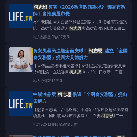
背景，長期關心基層教育議題，並提出具體教育政策，
柯志恩
簽署《2026教育政策訴求》 獲高市教
因此獲得工會一致支持。 ▲
柯志恩
出席高雄市教師職
師工會推薦選市長
業工會
今年我國出生人口數恐跌破9萬關卡，引發教育現場恐
慌，高雄市長參選人
柯志恩
與高雄市教師職業工會22
召開記者會宣布，若當選高雄市長，將於116學年度立
地方
品觀點傳媒
17天前
刻全面調降國中小班級人數，並將敦促中央修訂《班級
編制標準》，將國中小每班調降至25人，再分階段調
食安風暴民進黨全面失職！
柯志恩
:建立「全國
降至20人，另同步啟動高中職逐年調降至每班30人，
食安聯盟」提四大具體解方
以
【今傳媒/記者李祖東報導】針對近期食用油食安風暴
持續延燒，立法委員
柯志恩
今（20）日表示，守護國
人的餐桌安全，是政府無可推諉的責任。然而，中央政
地方
今傳媒
19天前
府從六月底接獲通報至今已超過3週，不僅真相遲遲無
法釐清，面對外界質疑時，政府官員們更以一連串荒腔
中聯油品案
柯志恩
倡議「全國食安聯盟」提出
走板的行徑，讓人民深刻感受到執政黨的傲慢與冷
四解方
漠。
柯志恩
嚴
【記者王志成／台北報導】中聯油品致癌物超標風暴持
續蔓延，國民黨高雄市長參選人、立委
柯志恩
(二十)
日發表新聞稿，正式倡議成立「全國食安聯盟」，盼串
地方
民眾日報民眾網
19天前
聯全台在野陣營縣市首長與參選人，建構地方自救與區
域聯防的食安防護網，並對外提出四項具體解方。
柯