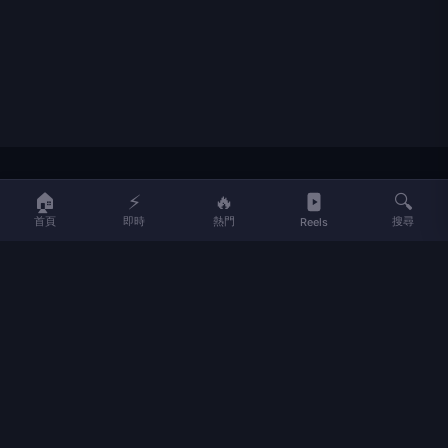
LIFE
生活網
🏠
⚡
🔥
🔍
首頁
即時
熱門
搜尋
Reels
LIFE 生活網是台灣領先的生活資訊平台，提供即時新聞、生活、健康、
財經、娛樂等多元內容。
f
L
▶
📷
新聞分類
新聞
更多內容