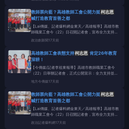
是未來造勢活動最歡迎的人選。
柯志恩
今天與韓國瑜
及30位議員、議員參選人，一同出席旅高同鄉會理事
教師票向藍？高雄教師工會公開力挺
柯志恩
長聯誼會總會長交接。韓國瑜致詞說，台灣社會是一個
喊打造教育首善之都
「五同」社
【Lai傳媒、記者爆料網金東天／高雄報導】高雄市教
師職業工會今（22）日召開記者會，宣布全力支持並
一致推薦國民黨立委
柯志恩
角逐下一屆高雄市長。工
政治
創新聞
17天前
會表示，
柯志恩
深耕教育界26年，具備完整教育專業
背景，長期關心基層教育議題，並提出具體教育政策，
高雄教師工會表態支持
柯志恩
肯定26年教育
因此獲得工會一致支持。 ▲
柯志恩
出席高雄市教師職
深耕！
業工會
【今傳媒/記者李祖東報導】高雄市教師職業工會今
（22）日舉辦記者會，正式公開宣示：全力支持並一
致推薦
柯志恩
成為下一任高雄市長！工會強調，
柯志
地方
今傳媒
17天前
恩
委員深耕教育界長達26年，她的教育專業背景是其
他候選人完全無法比擬的。且柯委員長期關心基層、提
教師票向藍？高雄教師工會公開力挺
柯志恩
出完整扎實的教育政見藍圖，其用心深深打動第一線廣
喊打造教育首善之都
大教師
【Lai傳媒、記者爆料網金東天／高雄報導】高雄市教
師職業工會今（22）日召開記者會，宣布全力支持並
一致推薦國民黨立委
柯志恩
角逐下一屆高雄市長。工
政治
記者爆料網
17天前
會表示，
柯志恩
深耕教育界26年，具備完整教育專業