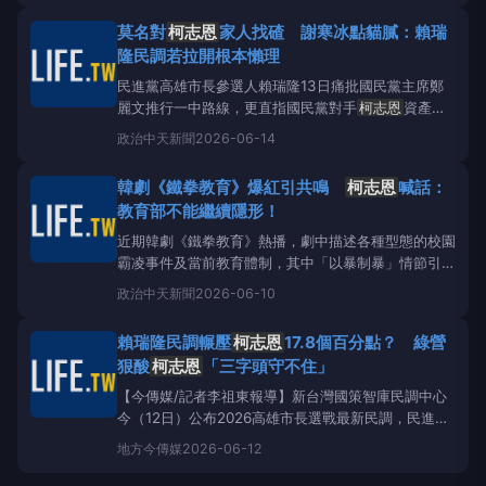
說法不僅與事實不符，更已淪為典型選舉抹黑操作，並
莫名對
柯志恩
家人找碴 謝寒冰點貓膩：賴瑞
反酸賴瑞隆：「你現在跟我討論家人嗎？你回去跟你的
隆民調若拉開根本懶理
團隊想清楚再來
民進黨高雄市長參選人賴瑞隆13日痛批國民黨主席鄭
麗文推行一中路線，更直指國民黨對手
柯志恩
資產、
家人全在美國，
柯志恩
今（14）日反擊詢問「確定要
政治
中天新聞
2026-06-14
討論家人？想清楚再來說吧！」對此，資深媒體人謝寒
冰點出其中貓膩，倘若賴瑞隆民調真的大幅領先
柯志
韓劇《鐵拳教育》爆紅引共鳴
柯志恩
喊話：
恩
，那他根本就不會理對方。民進黨高雄市長參選人
教育部不能繼續隱形！
賴瑞隆。（資料照／
近期韓劇《鐵拳教育》熱播，劇中描述各種型態的校園
霸凌事件及當前教育體制，其中「以暴制暴」情節引發
台灣教育工作者的共鳴。對此，出身教育界的國民黨立
政治
中天新聞
2026-06-10
委、高雄市長參選人
柯志恩
直言，「從《鐵拳教育》
看台灣校園的集體焦慮：教育部不能繼續隱形！」國民
賴瑞隆民調輾壓
柯志恩
17.8個百分點？ 綠營
黨立委、高雄市長參選人
柯志恩
。（資料照／中天新
狠酸
柯志恩
「三字頭守不住」
聞）
柯志恩
今（1
【今傳媒/記者李祖東報導】新台灣國策智庫民調中心
今（12日）公布2026高雄市長選戰最新民調，民進黨
參選人賴瑞隆支持度46.2%、國民黨參選人
柯志恩
支
地方
今傳媒
2026-06-12
持度28.4%，差距17.8個百分點，但仍有25.4%選民尚
未決定。議員參選人尹立狠酸
柯志恩
連續失誤，民調