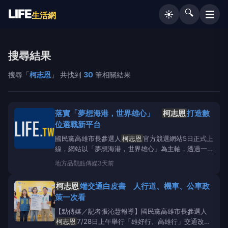
LIFE
🔍
☰
☀️
生活網
搜尋結果
搜尋「
柯志恩
」 共找到
30
筆相關結果
落實「夢想海港，世界雄心」
柯志恩
打造數
位選戰新平台
國民黨高雄市長參選人
柯志恩
官方競選網站5日正式上
線，網站以「夢想海港，世界雄心」為主軸，透過一站
式數位平台，一次整合「認識志恩」、「政策主張」、
地方
品觀點傳媒
3天前
「新聞影音」、「闢謠專區」與「最新行程」等豐富資
訊，希望透過更貼近生活的設計與呈現方式降低閱讀門
柯志恩
端交通白皮書 人行道、機車、公車政
檻，讓跨世代的市民朋友都能輕鬆理解政策，也讓更多
策一次看
人看見
【點傳媒／記者張沁慧報導】國民黨高雄市長參選人
柯志恩
7/28日上午舉行「雄好行、高雄行」交通改革