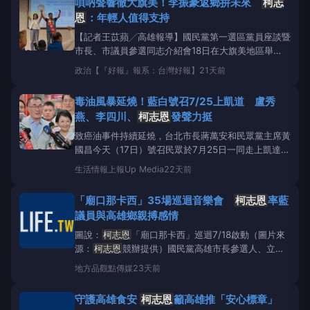
嗩吶聲響徹大旗美！李振豪返鄉拚未來
柯志
志恩
表示，食品安全關乎全民健康，不應區分
恩
：年輕人值得支持
【記者王苡蘋╱高雄報導】國民黨第一選區黨員座談暨
市長、市議員參選同志介紹會18日在大旗美地區舉
行，市長參選人
柯志恩
、前立法院長王金平及黨籍參
政治
【『好報』報系：台灣好報】
21天前
選人共同出席，凝聚基層向心力。其中，返鄉投入地方
公共事務的市議員參選人李振豪，因長期深耕地方並結
毒油風暴延燒！藍白號召7/25上凱道 盧秀
合客家文化特色，成為現場關注焦點。
柯志恩
表
燕、李四川、
柯志恩
發聲力挺
致癌油事件持續延燒，台北市長蔣萬安和民眾黨主席黃
國昌今天（17日）號召民眾於7月25日一同走上凱達格
蘭大道，「既然民進黨政府不願負責、不肯面對民意，
生活情報
上報Up Media
22天前
我們必須站出來，替人民發聲。」對此，國民黨高雄市
長參選人
柯志恩
表示，「沒有真相，毒油絕對不能上
「廟口那卡西」35場巡迴音樂會
柯志恩
率藍
架！」國民黨新北市長參選人李四川也一同力挺民眾走
議員與高雄鄉親搏感情
上街頭。
圖說：
柯志恩
「廟口那卡西」巡迴7/18啟動（圖片來
源：
柯志恩
競辦提供）國民黨高雄市長參選人、立法
委員
柯志恩
16日舉辦「高雄那卡西・
柯志恩
陪你來唱
地方
品觀點傳媒
23天前
歌」記者會，宣布自7月18日起展開35場巡迴音樂會，
透過最具台灣人情味的那卡西表演形式，將音樂、文化
守護高雄食安
柯志恩
籲高雄推「安心標章」
與陪伴帶進社區。國民黨議員許采蓁、李雅靜、蔡