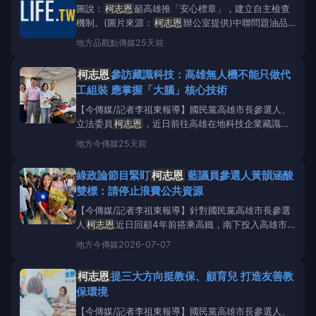
圖說：
柯志恩
籲高雄推「安心標章」，建立自主檢查
機制。(圖片來源：
柯志恩
辦公室提供)中聯問題油品
風暴持續擴大，受害名單延燒至多家知名餐飲品牌，引
地方
品觀點傳媒
25天前
發社會高度恐慌。面對食藥署在風險尚未完全釐清之
際，急於規劃重新上架原則的處置，
柯志恩
表達強烈
柯志恩
參訪藏識科技：高雄無人機不能只做代
質疑，並高度肯定且支持高雄市，採取最嚴格的「不分
工組裝 應掌握「大腦」核心技術
批
【今傳媒/記者李祖東報導】國民黨高雄市長參選人、
立法委員
柯志恩
，近日前往高雄在地科技企業藏識科
技參訪，了解無人機飛控系統、AI多機協同、空間資訊
地方
今傳媒
25天前
整合及模擬訓練等技術應用，並實際體驗無人機模擬系
統。
柯志恩
表示，高雄具備深厚製造基礎，未來發展
綠政論節目緊盯
柯志恩
藍議員參選人黃韻涵酸
無人機產業，不能只停留在整機製造，更要掌握飛控、
雙標：請停止浪費公共資源
AI演算、
【今傳媒/記者李祖東報導】針對國民黨高雄市長參選
人
柯志恩
近日回顧4年前搭乘高鐵，南下投入高雄市長
選戰的照片，遭部分綠營政論節目及媒體大篇幅討論其
地方
今傳媒
2026-07-07
包包與行李箱價格，更以「珠光寶氣」形容
柯志恩
，
高雄市議員參選人黃韻涵今（7）日表示，先前旅美教
柯志恩
提三大方向挺教保、顧育兒 打造友善教
授翁達瑞才因聲稱
柯志恩
戴名錶翻車、公開道歉；沒
保環境
想到親綠媒體
【今傳媒/記者李祖東報導】國民黨高雄市長參選人、