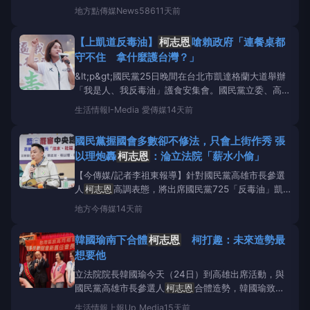
政見記者會，正式公布交通改革願景，提出涵蓋人本交
地方
點傳媒News586
11天前
通、機車友善、智慧交通及綠色運輸四大政策方向，並
邀集民眾黨高雄市議員參選人林于凱、下一代人本交通
【上凱道反毒油】
柯志恩
嗆賴政府「連餐桌都
促進會副理事長陳翔庭、交通網紅「Owl
守不住 拿什麼護台灣？」
&lt;p&gt;國民黨25日晚間在台北市凱達格蘭大道舉辦
「我是人、我反毒油」護食安集會。國民黨立委、高雄
市長參選人
柯志恩
率領支持者北上響應，並在活動中
生活情報
I-Media 愛傳媒
14天前
將矛頭指向賴政府，質疑政府面對中聯油脂毒油事件處
理失當，痛批「連人民每天最基本的餐桌安全都守不
國民黨握國會多數卻不修法，只會上街作秀 張
住，拿什麼保護台灣？」呼籲政府徹查事件真相、追究
以理炮轟
柯志恩
：淪立法院「薪水小偷」
相關責
【今傳媒/記者李祖東報導】針對國民黨高雄市長參選
人
柯志恩
高調表態，將出席國民黨725「反毒油」凱
道集會一事。左楠區市議員候選人張以理今（23）強
地方
今傳媒
14天前
烈質疑，
柯志恩
一方面認同陳其邁市長提出的修法主
張，另一方面卻捨棄國會多數優勢不修法，選擇上街進
韓國瑜南下合體
柯志恩
柯打趣：未來造勢最
行政治操作，根本是兩面手法、本末倒置。張以理表
想要他
示，號召群眾
立法院院長韓國瑜今天（24日）到高雄出席活動，與
國民黨高雄市長參選人
柯志恩
合體造勢，韓國瑜致詞
時祝福
柯志恩
「心想事成」，
柯志恩
則打趣說韓國瑜
生活情報
上報Up Media
15天前