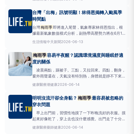
氣象局長鄭明典指出，台灣附近也有發展訊號，而且這
類現象只能即時監控，無法從預報系統得知。前氣象局
台灣「出梅」訊號明顯！林得恩揭轉入颱風季
長鄭明典示警台灣周邊有中尺度對流系統發展，這類系
時間點
統甚至只能即
台灣
梅雨季
即將進入尾聲，氣象專家林得恩指出，根
據最新氣象數值模式分析，副熱帶高壓勢力將在6月17
日前後明顯西伸，台灣地區的天氣型態將從
梅雨季
轉
生活情報
中天新聞
2026-06-13
換至颱風季。林得恩指出，副熱帶高壓勢力將在6月17
日前後明顯西伸。（圖／翻攝自臉書／林老師氣象站）
梅雨季
容易半夜醒？認識環境濕度與睡眠舒適
林得恩在臉書「林老師氣象站」發文提到，台灣
梅雨
度的關係
季
通常落在每年
凌晨兩點，踢被子。三點，又拉回來。四點，翻身，
窗外雨聲還在，天氣沒有特別熱，身體就是靜不下來。
早上鬧鐘響的時候，明明睡了七個小時，整個人還是沒
健康醫療
潮健康
2026-06-14
有精神。
梅雨季
的這種睡法，很多人都有，卻很少人
把它跟天氣連在一起。 圖說：
梅雨季
也能睡得舒
明明沒流汗卻全身黏？
梅雨季
最容易被忽略的
服，吸濕排汗的寢具讓床鋪維持乾爽舒適。 睡眠和體
穿衣問題
溫，比
早上出門前，習慣性地摸了一下昨晚洗好的衣服。摸
起來好像乾了，穿上去也沒什麼感覺。出門走了十分
鐘，背後開始有一點黏，腋下也是。 「我又沒流汗，
健康醫療
藥師健康
2026-06-14
怎麼這樣？」這是
梅雨季
很多人共同的困惑。氣溫沒