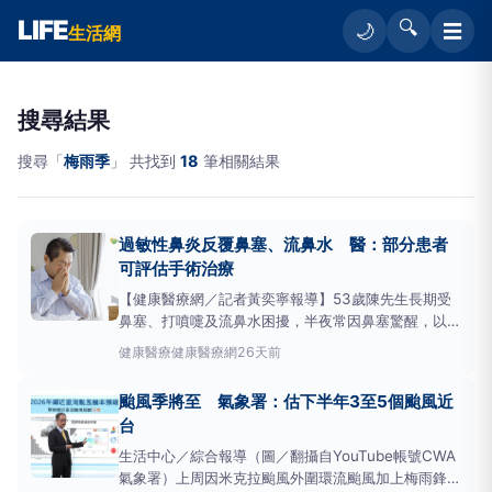
LIFE
🔍
☰
🌙
生活網
搜尋結果
搜尋「
梅雨季
」 共找到
18
筆相關結果
過敏性鼻炎反覆鼻塞、流鼻水 醫：部分患者
可評估手術治療
【健康醫療網／記者黃奕寧報導】53歲陳先生長期受
鼻塞、打噴嚏及流鼻水困擾，半夜常因鼻塞驚醒，以為
只是換季或小感冒反覆發作。就醫檢查後發現，不僅罹
健康醫療
健康醫療網
26天前
患過敏性鼻炎，還合併慢性鼻炎。經藥物治療及接受
「下鼻甲低溫射頻鼻甲消融術」合併「後鼻神經燒灼」
颱風季將至 氣象署：估下半年3至5個颱風近
治療後，鼻塞及過敏症狀明顯改善，睡眠品質也隨之提
台
升。
梅雨季
生活中心／綜合報導（圖／翻攝自YouTube帳號CWA
氣象署）上周因米克拉颱風外圍環流颱風加上梅雨鋒面