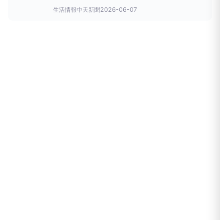
南北徘徊，雨勢將持續一整週，全台慎防劇烈天氣及致
生活情報
中天新聞
2026-06-07
災性降雨的威脅。鋒面與西南風影響下，各地降雨機率
增加。（圖／中央氣象署提供）吳德榮在「氣象應用推
廣基金會」專欄提到，最新(6日20時)歐洲模式
(ECMWF