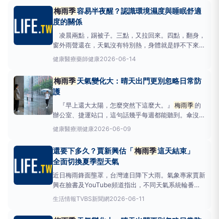
有夏天高，出門也沒有大太陽，身體明明沒有在排汗，
梅雨季
容易半夜醒？認識環境濕度與睡眠舒適
卻從早到晚覺得衣服黏在皮膚上，動一下就不舒
度的關係
服。
梅雨季
凌晨兩點，踢被子。三點，又拉回來。四點，翻身，
窗外雨聲還在，天氣沒有特別熱，身體就是靜不下來。
早上鬧鐘響的時候，明明睡了七個小時，整個人還是沒
健康醫療
藥師健康
2026-06-14
有精神。
梅雨季
的這種睡法，很多人都有，卻很少人
把它跟天氣連在一起。 圖說：
梅雨季
也能睡得舒
梅雨季
天氣變化大：晴天出門更別忽略日常防
服，吸濕排汗的寢具讓床鋪維持乾爽舒適。 睡眠和體
護
溫，比
『早上還大太陽，怎麼突然下這麼大。』
梅雨季
的
辦公室、捷運站口，這句話幾乎每週都能聽到。傘沒
帶，不是忘了，是早上出門時天氣確實沒有問題。 圖
健康醫療
潮健康
2026-06-09
說：面對夏季多變天氣，備傘不只為了擋雨，也能為日
曬多一層防護。 晴天出門最容易忽略的那件事台灣
還要下多久？賈新興估「
梅雨季
這天結束」
梅雨季
的降雨，有很大一部分屬於午後對流雨。與其
全面切換夏季型天氣
他季節
近日梅雨鋒面壟罩，台灣連日降下大雨。氣象專家賈新
興在臉書及YouTube頻道指出，不同天氣系統輪番上
陣，明（12）日受低壓帶影響，早上各地有零星短暫
生活情報
TVBS新聞網
2026-06-11
雨，午後各地有陣雨；到了下週一、二（15、16），
受鋒面影響，天氣較不穩定，但下週三（17）起太平