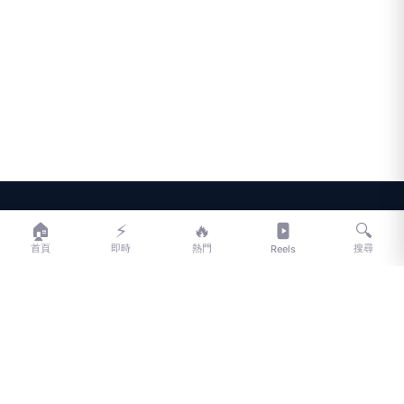
LIFE
生活網
🏠
⚡
🔥
🔍
首頁
即時
熱門
搜尋
Reels
LIFE 生活網是台灣領先的生活資訊平台，提供即時新聞、生活、健康、
財經、娛樂等多元內容。
f
L
▶
📷
新聞分類