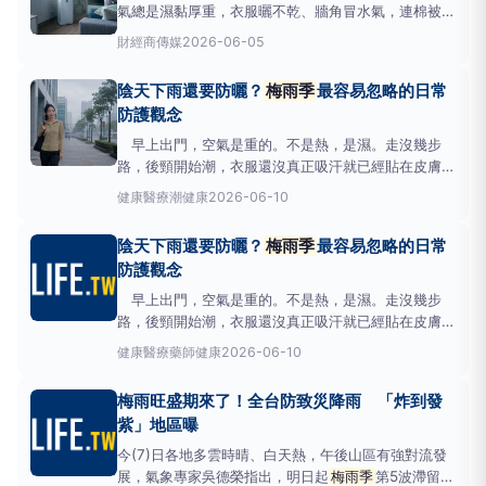
氣總是濕黏厚重，衣服曬不乾、牆角冒水氣，連棉被都
帶著潮味。許多人在這段期間會開始出現容易疲累、頻
財經
商傳媒
2026-06-05
繁鼻塞、反覆咳嗽、腸胃不舒服、頭暈、注意力變差等
狀況。多數人會以為是感冒、過敏或天氣悶熱造成的不
陰天下雨還要防曬？
梅雨季
最容易忽略的日常
適，但其實，真正容易被忽略的問題可能來自潮濕
防護觀念
早上出門，空氣是重的。不是熱，是濕。走沒幾步
路，後頸開始潮，衣服還沒真正吸汗就已經貼在皮膚
上。這種黏膩感不像盛夏流汗後那麼直接，卻常常一路
健康醫療
潮健康
2026-06-10
跟著人從出門到回家，怎麼甩都甩不掉。不少人在這個
時候也會跳過另一件事：「今天陰天，應該不用防曬
陰天下雨還要防曬？
梅雨季
最容易忽略的日常
吧？」 圖說：面對
梅雨季
的濕悶與紫外線，物理防
防護觀念
曬穿搭已成為
早上出門，空氣是重的。不是熱，是濕。走沒幾步
路，後頸開始潮，衣服還沒真正吸汗就已經貼在皮膚
上。這種黏膩感不像盛夏流汗後那麼直接，卻常常一路
健康醫療
藥師健康
2026-06-10
跟著人從出門到回家，怎麼甩都甩不掉。不少人在這個
時候也會跳過另一件事：「今天陰天，應該不用防曬
梅雨旺盛期來了！全台防致災降雨 「炸到發
吧？」 圖說：面對
梅雨季
的濕悶與紫外線，物理防
紫」地區曝
曬穿搭已成為
今(7)日各地多雲時晴、白天熱，午後山區有強對流發
展，氣象專家吳德榮指出，明日起
梅雨季
第5波滯留鋒