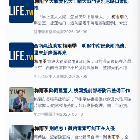
梅雨季
天氣變化大：晴天出門更別忽略日常防
洋高壓逐漸增強，今年的
梅雨季
結束。&n
護
『早上還大太陽，怎麼突然下這麼大。』
梅雨季
的
辦公室、捷運站口，這句話幾乎每週都能聽到。傘沒
帶，不是忘了，是早上出門時天氣確實沒有問題。 圖
健康醫療
藥師健康
2026-06-09
說：面對夏季多變天氣，備傘不只為了擋雨，也能為日
曬多一層防護。 晴天出門最容易忽略的那件事台灣
西南氣流助攻
梅雨季
明起中南部豪雨持續、
梅雨季
的降雨，有很大一部分屬於午後對流雨。與其
週末新鋒面再來
他季節
梅雨季
首波大範圍降雨9日到來，目前滯留鋒仍在台灣
上空，西南邊還有中小尺度對流發展，整體天氣不穩
定，花東山區、中南部地區10日留意局部大雨或豪
生活情報
中天新聞
2026-06-09
雨，12日有新鋒面為西半部地區、東半部山區帶來雨
勢。9日午後起雨區逐漸北上，10日起整體雨勢趨緩。
梅雨季
降雨量驚人 桃園提前部署防汛整備工作
（圖／中央氣象署提供）中央氣象署氣象預報中心副主
任伍婉華表示，
桃園市長張善政強調，已指示秘書長溫代欣及水務局隨
時掌握天候與水情變化，即時應變處理。圖：市府提供
桃園市長張善政今（10）日上午主持市政會議時表
地方
桃園電子報
2026-06-10
示，近期天候不穩、連日降雨，市府已提前完成各項防
汛整備工作，包括滯洪池預放水、易淹水熱點巡查、防
梅雨季
別輕忽！黴菌毒素可能正在入侵
汛物資備置及抽水設備整備
商傳媒｜記者陳宜靖／台北報導台灣一到
梅雨季
，空