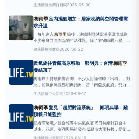
接近、西南季風增強，全國各地都面臨「局部豪大雨」
生活情報
台灣好新聞
2026-06-30
或「短延時強降雨」帶來的致災性威脅，多地亦出現災
情。不過上周的雨勢結束後，台灣已脫離
梅雨季
，將
梅雨季
室內濕氣增加：居家收納與空間管理需
迎來夏季的颱風季節。交通部中央氣象署今（30）日
求升溫
召開颱風
每年進入
梅雨季
節後，連續降雨與高濕度環境成為
不少家庭共同面臨的生活課題。除了衣物晾曬不易、室
內較容易產生潮濕感外，許多家庭也會趁此時重新檢視
健康醫療
潮健康
2026-06-22
居家收納與空間配置；近年來，隨著民眾對生活品質的
重視程度提升，如何打造舒適且有秩序的居住環境，逐
反氣旋往青藏高原移動 鄭明典：台灣
梅雨季
漸成為家庭規劃的重要方向。 潮濕氣候增加居家管理
要結束了
需求梅
梅雨鋒面持續影響台灣，不少人討論何時「出梅」。對
此，前氣象局長鄭明典指出，當「南亞反氣旋」勢力變
大並逐漸往青藏高原移動，就知道夏季天氣型態即將成
生活情報
中天新聞
2026-06-17
型，「對台灣來說，就是
梅雨季
要結束了！」「南亞
反氣旋」勢力變大並逐漸往青藏高原移動。（圖／翻攝
梅雨季
驚見「超肥對流系統」 鄭明典曝：難
自鄭明典臉書）鄭明典在臉書發文說明，夏季最大的天
預報只能監控
氣特徵是青藏反
記者高珞曦／綜合報導中央氣象署15日持續針對台中
以南、花蓮、澎湖與馬祖發布12縣市大雨特報，從衛
星雲圖也可見到，台灣周邊有龐大的對流系統，前中央
生活情報
中天新聞
2026-06-15