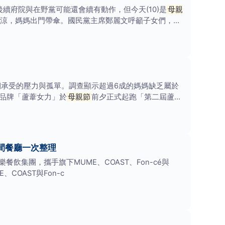
續府院與在野黨可能還會續有動作，但今天(10)是
母親
涼，媽媽出門帶傘。國民黨主席鄭麗文呼籲子女們，不
承受的壓力與孤單。調查顯示超過6成的媽媽缺乏屬於
品牌「蘆葦女力」於
母親節
前夕正式起跑「第二屆蘆葦
四間餐廳一次整理
樂餐飲集團，攜手旗下MUME、COAST、Fon-cé與
COAST與Fon-c