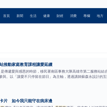
首頁
新聞
生活
健康
財經
消費
專欄
地方
二站推動家庭教育課程讓愛延續
五月是傳遞愛與感恩的時節，移民署南區事務大隊高雄市第二服務站結
參與。以「讓愛不只停留在節日」為主軸，透過講師蘇森永設計的互
我卡片 如今我只能守在病床邊