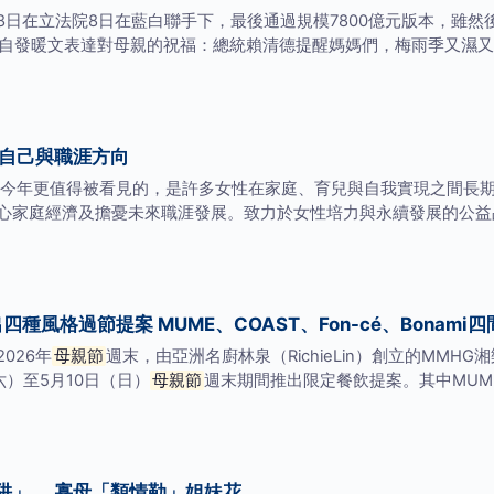
日在立法院8日在藍白聯手下，最後通過規模7800億元版本，雖然後
自發暖文表達對母親的祝福：總統賴清德提醒媽媽們，梅雨季又濕又
回自己與職涯方向
今年更值得被看見的，是許多女性在家庭、育兒與自我實現之間長期
心家庭經濟及擔憂未來職涯發展。致力於女性培力與永續發展的公益
種風格過節提案 MUME、COAST、Fon-cé、Bonami
026年
母親節
週末，由亞洲名廚林泉（RichieLin）創立的MMHG湘
六）至5月10日（日）
母親節
週末期間推出限定餐飲提案。其中MUME、
阱」 寡母「類情勒」姐妹花