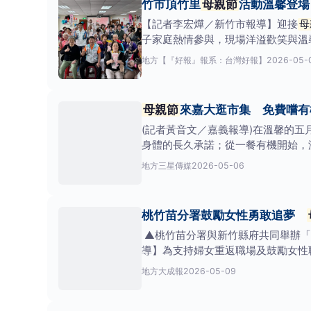
竹市頂竹里
母親節
活動溫馨登場
【記者李宏燁／新竹市報導】迎接
母
子家庭熱情參與，現場洋溢歡笑與溫
地方
【『好報』報系：台灣好報】
2026-05-
母親節
來嘉大逛市集 免費嚐有
(記者黃音文／嘉義報導)在溫馨的五
身體的長久承諾；從一餐有機開始，
攜手嘉大有
地方
三星傳媒
2026-05-06
桃竹苗分署鼓勵女性勇敢追夢
▲桃竹苗分署與新竹縣府共同舉辦「
導】為支持婦女重返職場及鼓勵女性
親節
前夕邀請
地方
大成報
2026-05-09