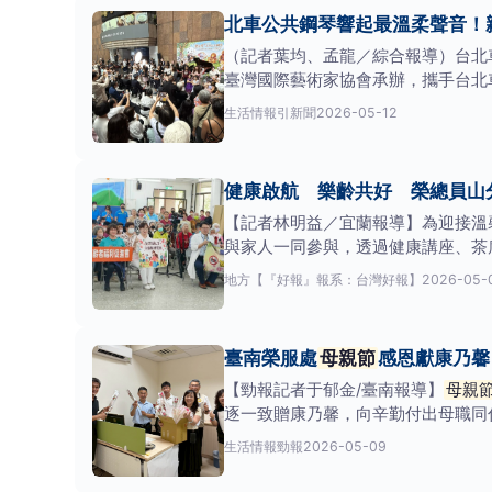
北車公共鋼琴響起最溫柔聲音！
（記者葉均、孟龍／綜合報導）台北
臺灣國際藝術家協會承辦，攜手台北
光博士率領多位音樂
生活情報
引新聞
2026-05-12
健康啟航 樂齡共好 榮總員山
【記者林明益／宜蘭報導】為迎接溫
與家人一同參與，透過健康講座、茶
地方
【『好報』報系：台灣好報】
2026-05-
臺南榮服處
母親節
感恩獻康乃馨
【勁報記者于郁金/臺南報導】
母親
逐一致贈康乃馨，向辛勤付出母職同
除致上節日問候外，也
生活情報
勁報
2026-05-09