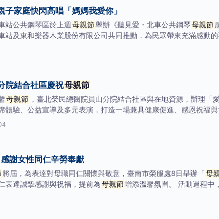
親子家庭快閃高唱「媽媽我愛你」
車站公共鋼琴區於上週
母親節
舉辦《聽見愛・北車公共鋼琴
母親節
車站及東和樂器木業股份有限公司共同推動，為民眾帶來充滿感動的
分院結合社區慶祝
母親節
馨
母親節
，臺北榮民總醫院員山分院結合社區與在地資源，辦理「
席體驗、公益宣導及多元表演，打造一場兼具健康促進、感恩祝福與
04
 感謝女性同仁辛勞奉獻
節
將屆，為表達對母職同仁關懷與敬意，臺南市榮服處8日舉辦「
母
仁表達誠摯感謝與祝福，提前為
母親節
增添溫馨氛圍。 活動過程中