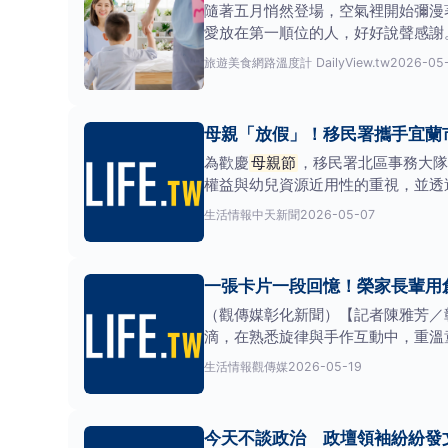
隨著五月悄然登場，空氣裡開始彌漫
愛放在第一順位的人，好好說聲感謝。《
以發
旅遊美食
網路溫度計 DailyView.tw
2026-05
母親「放假」！移民署攜手宜蘭
為歡慶
母親節
，移民署北區事務大隊
權益與幼兒資源近用性的重視，並透
照。（圖／移民署北區事務
生活情報
中天新聞
2026-05-07
一張卡片一段回憶！榮家長輩用
（觀傳媒彰化新聞）【記者陳雅芳／
滴，在熟悉旋律與手作互動中，重溫
生活情報
觀傳媒
2026-05-19
今天不談政治 政壇領袖紛紛發