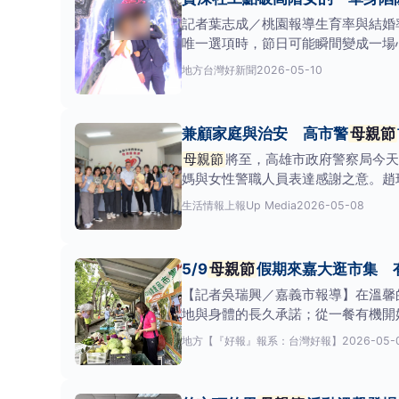
記者葉志成／桃園報導生育率與結婚
唯一選項時，節日可能瞬間變成一場
雅」藉事藉端，可視為「必
地方
台灣好新聞
2026-05-10
兼顧家庭與治安 高市警
母親節
母親節
將至，高雄市政府警察局今天
媽與女性警職人員表達感謝之意。趙
尊重；而站在治安
生活情報
上報Up Media
2026-05-08
5/9
母親節
假期來嘉大逛市集 
【記者吳瑞興／嘉義市報導】在溫馨
地與身體的長久承諾；從一餐有機開
地方
【『好報』報系：台灣好報】
2026-05-