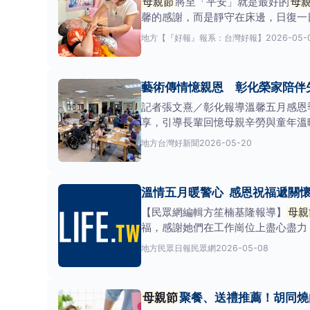
母親節
將至「平安」就是最好的
母
馨的感謝，而是靜守在床邊，日復一
地方
【『好報』報系：台灣好報】
2026-05-
藝術傳情憶親恩 彰化榮家陪伴
記者張文熹／彰化報導溫馨五月感恩
享，引導長輩回憶母親辛勞與童年溫
河。期間，工作人員帶領
地方
台灣好新聞
2026-05-20
溫情五月暖警心 感恩祝福遞關
【民眾網編輯方笙楠基隆報導】
母親
福，感謝她們在工作崗位上盡心盡力
地方
民眾日報民眾網
2026-05-08
母親節
聚餐、送禮推薦！胡同燒