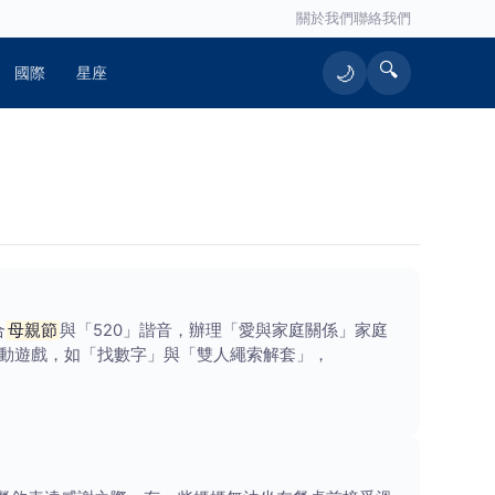
關於我們
聯絡我們
🔍
🌙
國際
星座
合
母親節
與「520」諧音，辦理「愛與家庭關係」家庭
動遊戲，如「找數字」與「雙人繩索解套」，