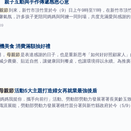
 親子互動與手作傳遞感恩心意
親節
到來，新竹市頂竹里於今（9）日上午9時至11時，在新竹市頂
馨氣氛，許多孩子更陪同媽媽與阿嬤一同到場，共度充滿愛與感謝的
09
機美食 消費滿額抽好禮
月，
母親節
是表達感謝的日子，也是重新思考「如何好好照顧家人」
減少農藥、貼近自然，讓健康回到餐桌，也讓環境得以永續。為推廣
母親節
活動5大主題打造婦女再就業最強後盾
媽媽我挺你．攜手向前行」活動。勞動部勞動力發展署署長黃齡玉致詞
職涯展能，勞動部勞動力發展署桃竹苗分署與新竹縣政府於今（5/9