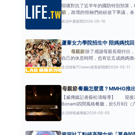
喧嚷對抗了近半年的國防特別預算，8
節
，政壇的領袖們紛紛放下爭議，各
要只有在母
政治
中廣新聞
2026-05-10
蘆葦女力學院招生中 陪媽媽找
母親節
除了感謝母親長期付出，
自己的休息時間，也有近五成媽媽擔
女力學院」招生報名
生活情報
TCnews慈善新聞網
2026-05-11
母親節
餐廳怎麼選？MMHG推出四
【威傳媒記者蘇松濤報導】 迎接2
Bonami四間風格餐廳，於5月9日（
生活情報
威傳媒
2026-05-05
資深社工點破高階女的「單身陷