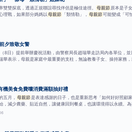
率雙雙探底，透過正規聯誼尋找伴侶是極佳途徑。
母親節
原本是子
心理戰，如果部分媽媽以
母親節
「類情勒」，
母親節
可能變成「可
前夕致敬女警
（8日）提前舉辦慶祝活動，由警察局長趙瑞華走訪局內各單位，並
瑞華表示，母親是家庭中最重要的支柱，無論教養子女、操持家務，
有機美食免費嚐消費滿額抽好禮
的五月，
母親節
是表達感謝的日子，也是重新思考「如何好好照顧
始，減少農藥、貼近自然，讓健康回到餐桌，也讓環境得以永續。為
06