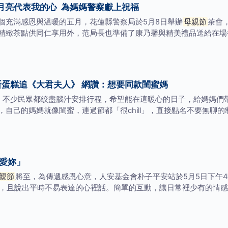
月亮代表我的心 為媽媽警察獻上祝福
個充滿感恩與溫暖的五月，花蓮縣警察局於5月8日舉辦
母親節
茶會
精緻茶點供同仁享用外，范局長也準備了康乃馨與精美禮品送給在場
斯蛋糕追《大君夫人》 網讚：想要同款閨蜜媽
！不少民眾都絞盡腦汁安排行程，希望能在這暖心的日子，給媽媽們
自己的媽媽就像閨蜜，連過節都「很chill」，直接點名不要無聊的
我愛妳」
親節
將至，為傳遞感恩心意，人安基金會朴子平安站於5月5日下午
，且說出平時不易表達的心裡話。簡單的互動，讓日常裡少有的情