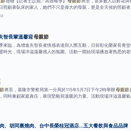
親節
禮物【記者王苡蘋╱高雄報導】
母親節
將至，當多數人以鮮花與
日照顧著臥床的家人，她們不只是偉大的母親，更是全天候的照顧者
08
失智長輩溫馨迎
母親節
季來臨，為增進失智長者情感表達與人際互動，日前彰化榮家長青堂
暖時光，現場洋溢溫馨感人的氛圍。活動一開始現場播放著熟悉的老
懷
節
將至，基隆市警察局第一分局於115年5月7日下午2時舉辦
母親節
，同時兼顧家庭責任，展現堅毅與溫暖的力量。活動現場洋溢溫馨氣
肉、胡同裏燒肉、台中長榮桂冠酒店...五大餐飲與食品品牌