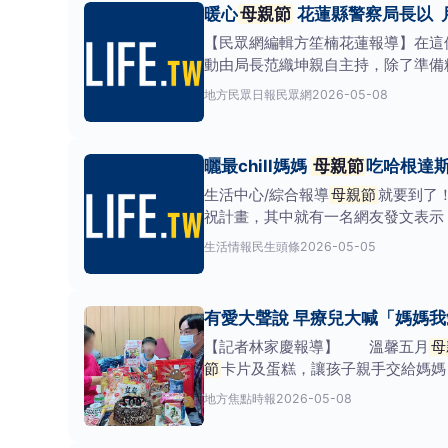
暖心
母親節
花蓮縣警察局長以 
【民眾網編輯方笙楠花蓮報導】在這
動由局長范織坤親自主持，除了準備
在繁
地方
民眾日報民眾網
2026-05-08
曬最chill媽媽
母親節
吃哈根達
生活中心/綜合報導
母親節
就要到了
祝計畫，其中就有一名網友發文表示，
生活情報
民生頭條
2026-05-05
有愛大聲說 早療兒大喊「媽媽
【記者林家慶報導】 溫馨五月
母
節
卡片及蛋糕，讓孩子親手交給媽媽
地方
焦點時報
2026-05-08