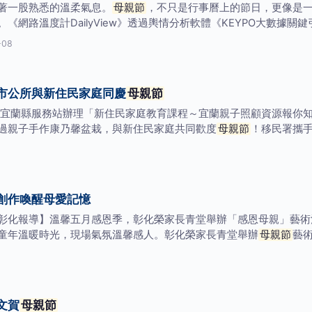
著一股熟悉的溫柔氣息。
母親節
，不只是行事曆上的節日，更像是
網路溫度計DailyView》透過輿情分析軟體《KEYPO大數據關
-08
市公所與新住民家庭同慶
母親節
宜蘭縣服務站辦理「新住民家庭教育課程～宜蘭親子照顧資源報你
過親子手作康乃馨盆栽，與新住民家庭共同歡度
母親節
！移民署攜
創作喚醒母愛記憶
彰化報導】溫馨五月感恩季，彰化榮家長青堂舉辦「感恩母親」藝術
童年溫暖時光，現場氣氛溫馨感人。彰化榮家長青堂舉辦
母親節
藝
文賀
母親節