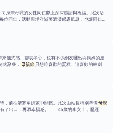
，向身兼母職的女性同仁獻上深深感謝與祝福。此次活
每位同仁，活動現場洋溢著濃濃感恩氣息，也讓同仁們
帶來儀式感、聊表孝心，也有不少網友曬出與媽媽的慶
制式聚餐，
母親節
只想吃喜歡的蛋糕、追喜歡的韓劇
4時，前往清寒單媽家中關懷。此次由站長特別準備
母親
感有了出口，再添幸福感。 45歲的李女士，歷經