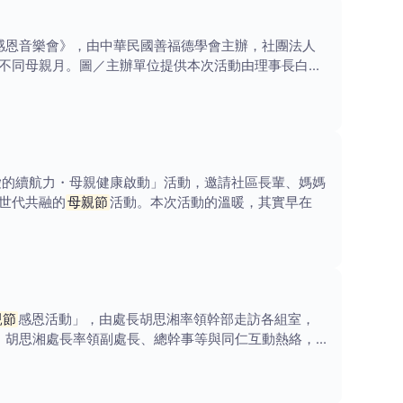
感恩音樂會》，由中華民國善福德學會主辦，社團法人
不同母親月。圖／主辦單位提供本次活動由理事長白玉
愛的續航力・母親健康啟動」活動，邀請社區長輩、媽媽
世代共融的
母親節
活動。本次活動的溫暖，其實早在
親節
感恩活動」，由處長胡思湘率領幹部走訪各組室，
，胡思湘處長率領副處長、總幹事等與同仁互動熱絡，