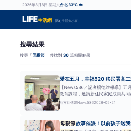
2026年8月8日 星期六
台北 33°C ☁️
LIFE
生活網
關心生活大小事
搜尋結果
搜尋「
母親節
」 共找到
30
筆相關結果
愛在五月．幸福520 移民署高
【News586／記者楊德維報導】
教育課程，邀請新住民家庭成員共同
地方
點傳媒News586
2026-05-21
母親節
故事催淚！以前孩子送