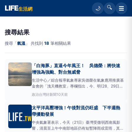
LIFE
🔍
☰
🌙
生活網
搜尋結果
搜尋「
氣溫
」 共找到
18
筆相關結果
「白海豚」直逼今年風王！ 吳德榮：將快速
增強為強颱、對台無威脅
生活中心／綜合報導氣象專家吳德榮在氣象應用推廣基
金會的「洩天機教室」專欄指出，今、明(28、29日)
兩天水氣略減，東南部、南部偶有局部短暫降雨，午後
政治
台灣好新聞
10天前
山區有局部雷雨，部分鄰近平地受影響，未降雨前、天
氣偏熱，要防晒、防中暑。今日各地
氣溫
如下：北部
太平洋高壓增強！午後對流仍旺盛 下半週熱
23至36度，中部23至36度，南部24至36度，東部
帶擾動發展
23
中央氣象署表示，今天（21日）臺灣受微弱西南風影
響，清晨至上午中南部地區仍有短暫陣雨或雷雨，其他