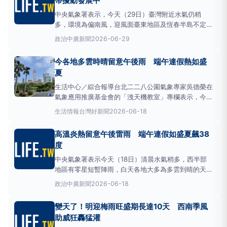
帶擾動發展中
至3
中央氣象署表示，今天（29日）臺灣附近水氣仍稍
多，環境為偏南風，迎風面臺東地區及恆春半島不定時
有局部短暫陣雨，其他地區中午前為多雲到晴，午後西
政治
中廣新聞
2026-06-29
半部地區及宜、花山區有局部短暫雷陣雨，尤其在西半
部地區有局部大雨發生的機率，午後請留意天氣變
今各地多雲時晴留意午後雨 端午連假熱如盛
化。
氣溫
方面，各地高溫普遍約31至34度，感受偏
夏
熱，尤其彰化至屏東
生活中心／綜合報導台北二二八公園氣象專家吳德榮在
氣象應用推廣基金會的「洩天機教室」專欄表示，今
(18)日西南季風減弱，各地多雲時晴、白天炎熱，全台
生活情報
台灣好新聞
2026-06-18
最高溫達36度；大氣雖較昨日穩定，但午後仍有局部
陣雨或雷雨的機率，應注意。各地區
氣溫
如下：北部
高溫炎熱留意午後雷雨 端午連假如盛夏飆38
22至35度、中部23至36度、南部23至36度、東部22
度
至
中央氣象署表示今天（18日）清晨水氣稍多，西半部
地區有零星短暫陣雨，白天各地大多為多雲到晴的天
氣，午後中部以北、東北部地區及其他山區有局部短暫
政治
中廣新聞
2026-06-18
雷陣雨，午後中部以北山區仍有局部大雨發生的機
率。
氣溫
方面，各地高溫約32至34度，臺東地區會有
變天了！明迎梅雨旺盛期長達10天 西南季風
局部焚風發生的機率，而彰化、臺東及花東縱谷局部地
助威狂轟猛灌
區有36度左右