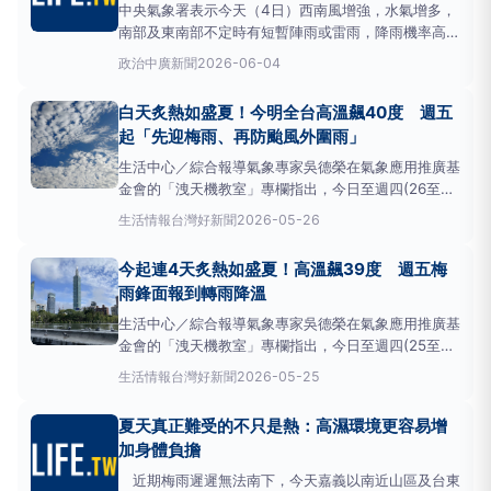
中央氣象署表示今天（4日）西南風增強，水氣增多，
南部及東南部不定時有短暫陣雨或雷雨，降雨機率高，
清晨至上午中部地區有零星短暫陣雨，其他地區仍為多
政治
中廣新聞
2026-06-04
雲到晴、高溫炎熱，午後對流發展旺盛，中部以北地區
有短延時大雨發生的機率，強對流易伴隨雷擊及強陣
白天炙熱如盛夏！今明全台高溫飆40度 週五
風，下午也要注意天氣的變化。
氣溫
方面，南臺灣高
起「先迎梅雨、再防颱風外圍雨」
溫稍下降到32
生活中心／綜合報導氣象專家吳德榮在氣象應用推廣基
金會的「洩天機教室」專欄指出，今日至週四(26至28
日)滯留鋒北退，水氣減少，大氣穩定；因在暖氣團
生活情報
台灣好新聞
2026-05-26
內，白天「炙熱如盛夏」，續創今年高溫，今、明
(26、27日)將達最高峰，全臺最高
氣溫
直逼40度，應
今起連4天炙熱如盛夏！高溫飆39度 週五梅
注意防晒、防中暑。今日各地區
氣溫
如下：北部23至
雨鋒面報到轉雨降溫
38度，
生活中心／綜合報導氣象專家吳德榮在氣象應用推廣基
金會的「洩天機教室」專欄指出，今日至週四(25至28
日)滯留鋒北退，水氣減少，大氣穩定；因在暖氣團
生活情報
台灣好新聞
2026-05-25
內，白天「炙熱如盛夏」，將連日屢創今年高溫、週
二、三(26、27日)達最高峰，應注意防晒、防中暑。
夏天真正難受的不只是熱：高濕環境更容易增
今日全臺最高
氣溫
將達39以上。各地區
氣溫
如下：北
加身體負擔
部22至
近期梅雨遲遲無法南下，今天嘉義以南近山區及台東