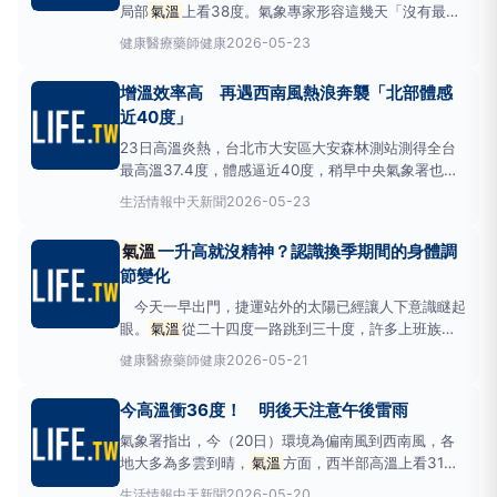
局部
氣溫
上看38度。氣象專家形容這幾天「沒有最
熱，只有更熱」，未來一週偏熱型態仍將持續。很多人
健康醫療
藥師健康
2026-05-23
有這樣的感受：打開手機氣象，看到數字33、34度，
但走出門的那一刻，身體感受到的熱，比預期的更
增溫效率高 再遇西南風熱浪奔襲「北部體感
重。 這個落差其實來自濕度，而這波高溫的特別之
近40度」
處，在於梅雨
23日高溫炎熱，台北市大安區大安森林測站測得全台
最高溫37.4度，體感逼近40度，稍早中央氣象署也發
布10縣市高溫資訊，前氣象局長鄭明典指出，23日逆
生活情報
中天新聞
2026-05-23
溫層低且風速弱，日照增溫效率高，因此
氣溫
上升
快。前中央氣象局長鄭明典指出23日逆溫層低、風速
氣溫
一升高就沒精神？認識換季期間的身體調
弱，導致日照增溫效率高，氣象粉專「台灣颱風論壇｜
節變化
天氣特急」
今天一早出門，捷運站外的太陽已經讓人下意識瞇起
眼。
氣溫
從二十四度一路跳到三十度，許多上班族下
午三點過後就開始覺得頭重、思緒變慢，明明工作量沒
健康醫療
藥師健康
2026-05-21
變，整個人卻像被悶在棉被裡。這不是個案，而是台灣
每年五月底到六月初，
氣溫
第一波衝高時，身體最常
今高溫衝36度！ 明後天注意午後雷雨
出現的反應。 圖說：夏天一件能即時排汗、瞬間降溫
的薄外套
氣象署指出，今（20日）環境為偏南風到西南風，各
地大多為多雲到晴，
氣溫
方面，西半部高溫上看31
度，南部更有機會來到36度，氣象專家吳德榮則提
生活情報
中天新聞
2026-05-20