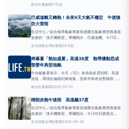
地區為多雲到晴，由於太平洋高壓漸增強，水氣比昨天
政治
中廣新聞
17天前
逐漸減少，但午後西半部地區及東半部山區仍有局部短
暫雷陣雨，尤其大臺北地區及各山區對流發展仍旺盛，
巴威遠離又轉熱！未來9天大氣不穩定 午後慎
有大雨發生的機率。
氣溫
方面，各地還沒下雨時高溫
防大雷雨
炎熱，普遍約
生活中心／綜合報導氣象專家吳德榮在氣象應用推廣基
金會的「洩天機教室」專欄指出，巴威遠颺、今(12)日
各地
氣溫
回升、又轉熱。白天起因偏南風及颱風殘餘
生活情報
台灣好新聞
26天前
水氣，局部地區仍有短暫降雨的機率，午後降雨強度稍
增強。各地
氣溫
如下：北部24至35度，中部24至35
烤蕃薯「熱如盛夏」高溫38度 熱帶擾動恐成
度，南部25至36度，東部25至35度。吳德榮表示，
聖嬰年典型強颱
明
中央氣象署表示，今天（1日）各地為多雲到晴、高溫
炎熱，環境吹偏南到東南風，恆春半島有短暫陣雨，東
南部也有零星短暫陣雨，午後中部以北地區及其他山區
政治
中廣新聞
2026-07-01
有局部短暫雷陣雨，且中部以北山區有較大雨勢出現的
機率。
氣溫
方面，西半部高溫普遍來到33至35度，東
晴朗炎熱午後雨 高溫飆37度
半部為32、33度，尤其大臺北盆地、中南部近山區、
宜蘭地區
生活中心／綜合報導氣象專家吳德榮在氣象應用推廣基
金會的「洩天機教室」專欄指出，今(30)日鋒面北
移，各地晴時多雲、白天熱，午後仍有對流發展，需注
生活情報
台灣好新聞
2026-06-30
意。各地區
氣溫
如下：北部23至37度，中部23至36