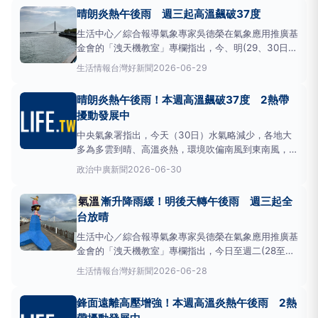
度，南部24至37度，東部24至36度。吳德榮表示，
晴朗炎熱午後雨 週三起高溫飆破37度
明(1)日太平洋高壓漸增強，各地晴時多雲、午後有對
流
生活中心／綜合報導氣象專家吳德榮在氣象應用推廣基
金會的「洩天機教室」專欄指出，今、明(29、30日)
兩天鋒面北移、
氣溫
逐日升；各地晴時多雲、白天
生活情報
台灣好新聞
2026-06-29
熱，午後仍有對流發展，需注意。今日各地區
氣溫
如
下：北部23至35度，中部23至35度，南部24至36
晴朗炎熱午後雨！本週高溫飆破37度 2熱帶
度，東部24至35度。吳德榮表示，週三至下週二(1至
擾動發展中
7日
中央氣象署指出，今天（30日）水氣略減少，各地大
多為多雲到晴、高溫炎熱，環境吹偏南風到東南風，迎
風面恆春半島偶有零星短暫陣雨，午後中部以北地區及
政治
中廣新聞
2026-06-30
其他山區有局部短暫雷陣雨，中部以北山區可能有局部
較大雨勢發生，下午外出請留意天氣變化。
氣溫
方
氣溫
漸升降雨緩！明後天轉午後雨 週三起全
面，西半部高溫普遍來到33至35度，尤其大臺北盆
台放晴
地、西半部及宜蘭
生活中心／綜合報導氣象專家吳德榮在氣象應用推廣基
金會的「洩天機教室」專欄指出，今日至週二(28至30
日)鋒面漸北退、
氣溫
逐日升；今日降雨已緩，各地仍
生活情報
台灣好新聞
2026-06-28
偶有局部短暫降雨，山區及東北部有局部較大雨勢的機
率，明日、週二降雨則以午後對流為主。今日各地區
鋒面遠離高壓增強！本週高溫炎熱午後雨 2熱
氣溫
如下：北部23至31度，中部23至33度，南部23