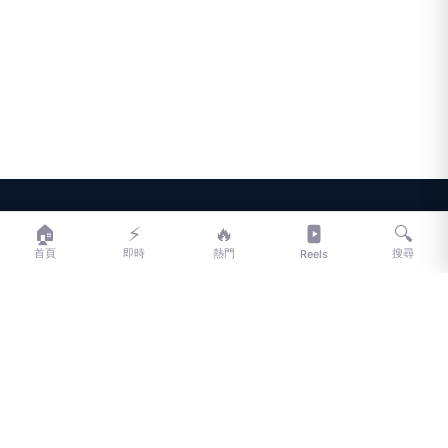
LIFE
生活網
🏠
⚡
🔥
🔍
首頁
即時
熱門
搜尋
Reels
LIFE 生活網是台灣領先的生活資訊平台，提供即時新聞、生活、健康、
財經、娛樂等多元內容。
f
L
▶
📷
新聞分類
新聞