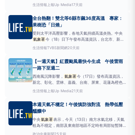
豪雨機率，基隆市、北海岸、臺北市、新北市、桃園
生活情報
上報Up Media
17天前
市、新竹縣、苗栗縣山區、臺中市山區、南投縣、雲林
縣山區、嘉義縣山區、臺南市山區、高雄市山區、屏東
全台熱翻！雙北等6縣市飆36度高溫 專家：
縣山區、宜蘭縣山區、花蓮縣山區、臺東縣山區有大雨
果樹恐「日燒」
機率，影響時
受到太平洋高壓影響，各地天氣持續高溫炎熱。中央
氣象署
今（18）日下午發布高溫資訊，台北市、新北
市、彰化縣及花蓮縣亮起橙色燈號，有連續出現36度
生活情報
TVBS新聞網
20天前
以上高溫的機率；基隆市、台中市則為黃色燈號，提醒
民眾避免非必要戶外活動，注意防曬、補充水分，慎防
【一週天氣】紅霞颱風最快今生成 午後雷雨
熱傷害。&nbsp;雙北、彰化亮橙色
一路下至週二
西南風沉降影響，
氣象署
今（17日）發布高溫資訊，
新北、彰化、雲林、嘉義、台南、屏東、花蓮為橙色燈
號，有連續出現36度高溫的機率，台北、苗栗、台
生活情報
上報Up Media
21天前
中、嘉義、台東為黃色燈號，氣象專家吳德榮提醒，今
起至下週二（21日）因南海有熱帶雲簇消長，西南風
本週天氣不穩定！午後慎防強對流 熱帶低壓
增水氣，大氣不穩定度提高，應注意連日午後雷雨。日
醞釀中
本氣象廳預報
中央
氣象署
表示，今天（13日）南方水氣北移，天氣
較為不穩定，南部及東南部地區不定時有局部短暫陣雨
或雷雨，其中東南部及恆春半島有局部較大雨勢發生的
政治
中廣新聞
25天前