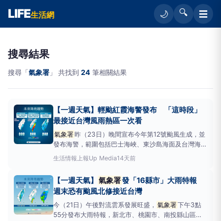
LIFE
🔍
☰
🌙
生活網
搜尋結果
搜尋「
氣象署
」 共找到
24
筆相關結果
【一週天氣】輕颱紅霞海警發布 「這時段」
最接近台灣風雨熱區一次看
氣象署
昨（23日）晚間宣布今年第12號颱風生成，並
發布海警，範圍包括巴士海峽、東沙島海面及台灣海峽
南部，今（24日）上午正式將其命名為「紅霞」。紅
生活情報
上報Up Media
14天前
霞生成後路徑穩定，氣象專家吳德榮表示，今（24
日）在呂宋島東方持續往西北西移動通過巴士海峽，明
【一週天氣】
氣象署
發「16縣市」大雨特報
（25日）通過東沙島附近海域，週日（26日）凌晨登
週末恐有颱風北修接近台灣
陸中國廣
今（21日）午後對流雲系發展旺盛，
氣象署
下午3點
55分發布大雨特報，新北市、桃園市、南投縣山區有