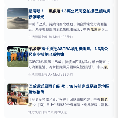
機率，至於中部以北及宜蘭、花蓮中午過後則要留意午
後雷陣雨，甚至夜晚及上午也會有些零星降雨，午後中
超清晰！
氣象署
1.3萬公尺高空拍攝巴威颱風
部以北地區有局部大雨或短延時豪雨、其他山區有局部
影像曝光
大雨發生的機
中颱「巴威」持續向西北移動，朝台灣東北方海面接
近。為掌握颱風周圍氣象觀測資訊，中央
氣象署
與國
立台灣大學及漢翔公司合作啟動追風計畫，於今（10
生活情報
上報Up Media
28天前
日）清晨5時自台中清泉崗機場出動Astra噴射機，執
行約5小時的「颱風飛機投落送觀測」任務。由於海面
氣象署
攜手漢翔ASTRA噴射機追風 1.3萬公
上氣象觀測資料相對稀少，
氣象署
透過飛機投落送觀
尺高空採集巴威數據
測，可取得高空
第9號強烈颱風「巴威」持續向西北移動，朝台灣東北
方海面接近。為掌握颱風周圍氣象觀測資訊，中央
氣
象署
與國立台灣大學及漢翔公司合作啟動追風計畫，
生活情報
上報Up Media
28天前
於今（10日）清晨5時自台中清泉崗機場出動Astra噴
射機，執行約5小時的「颱風飛機投落送觀測」任務。
巴威逼近風雨升級 侯：18時前完成易致災地區
由於海面上氣象觀測資料相對稀少，
氣象署
透過飛機
疏散整備
投落送觀測，
【記者葉柏成／新北報導】因應颱風來襲，中央
氣象
署
今（10）日上午5時30分發布陸上颱風警報，新北
市災害應變中心同步提升為一級開設。依據中央
氣象
地方
民眾日報民眾網
28天前
署
及新北市天氣團隊研判，今晚起暴風圈將逐步籠罩