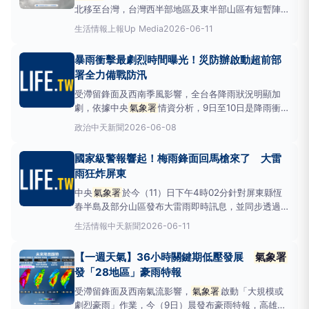
北移至台灣，台灣西半部地區及東半部山區有短暫陣雨
或局部雷雨，並有局部大雨發生的機率，其他地區及澎
生活情報
上報Up Media
2026-06-11
湖、金門、馬祖有零星短暫陣雨。
氣象署
並於上午8時
40分發布大雨特報，嘉義市、嘉義縣、台南市、高雄
暴雨衝擊最劇烈時間曝光！災防辦啟動超前部
市有局部大雨發生的機率，影響時間至晚上，請注意雷
署全力備戰防汛
擊及強陣風
受滯留鋒面及西南季風影響，全台各降雨狀況明顯加
劇，依據中央
氣象署
情資分析，9日至10日是降雨衝擊
最劇烈期間。行政院災害防救辦公室今天（8日）召開
政治
中天新聞
2026-06-08
前置情資研判會議，要求中央相關部會與地方政府保持
密切聯繫，嚴密監控雨量及災害潛勢變化，針對高災害
國家級警報響起！梅雨鋒面回馬槍來了 大雷
潛勢區加強預防性整備，儘早啟動避災、減災措施。受
雨狂炸屏東
滯留鋒面及西
中央
氣象署
於今（11）日下午4時02分針對屏東縣恆
春半島及部分山區發布大雷雨即時訊息，並同步透過災
防告警系統（PWS）向當地民眾發送細胞廣播簡訊。
生活情報
中天新聞
2026-06-11
這波劇烈對流天氣影響時間預計持續至下午5時32
分，
氣象署
提醒警戒區內的居民與遊客，務必防範短
【一週天氣】36小時關鍵期低壓發展
氣象署
延時強降雨、9級以上的強陣風及密集的閃電落雷。中
發「28地區」豪雨特報
央
氣象署
於今（
受滯留鋒面及西南氣流影響，
氣象署
啟動「大規模或
劇烈豪雨」作業，今（9日）晨發布豪雨特報，高雄市