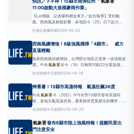
快訊／下不停！15縣市雨彈狂炸「
氣象署
機率，基隆市、台中市、彰化縣、南投縣、台東縣山
11:00啟動大規模豪雨作業」
區、馬祖地
【Lai傳媒、記者爆料網金東天／綜合報導】受到颱
風、西南風及鋒面影響，多地區今（25）日下起大
雨，在屏東跟高雄部分地區更傳出機淹水災情，
氣象
社會
記者爆料網
2026-06-25
署
稍早表示，將於25日11時00分開始啟動大規模豪雨
加強作業，提醒民眾多加留意災情。閱讀原文延伸閱
西南風續增強！8級強風橫掃「4縣市」 威力
讀：1.錢人豪率隊打造國際內容生態圈 彭小刀領軍串
直逼輕颱
流平
隨著西南風持續增強，台灣部分地區正迎來一波強風侵
襲。中央
氣象署
於今（19）日晚間10點22分緊急發布
了最新一波的「災害性天氣通報」，針對全台四個縣市
生活情報
中天新聞
2026-06-19
及特定離島地區高掛強風黃色燈號，提醒沿海及特定區
域的民眾必須提高警覺，防範強風可能帶來的意外與不
烤番薯！13縣市高溫特報 氣溫狂飆36度
便。4縣市強風特報。（圖／
氣象署
）根據
氣象署
的
觀測與預報
中央
氣象署
今（20日）中午針對13縣市發布高溫特
報，各地天氣高溫炎熱，臺東縣有焚風發生的機率，白
天彰化縣、雲林縣、嘉義縣、臺南市、屏東縣、花蓮
生活情報
中天新聞
2026-06-20
縣、臺東縣為橙色燈號，有連續出現36度高溫的機
率，請加強注意。臺北市、新北市、臺中市、南投縣、
氣象署
發布6縣市陸上強風特報！提醒民眾出
嘉義市、高雄市為黃色燈號，請注意。13縣市發布高
門注意安全
溫特報。（圖／中