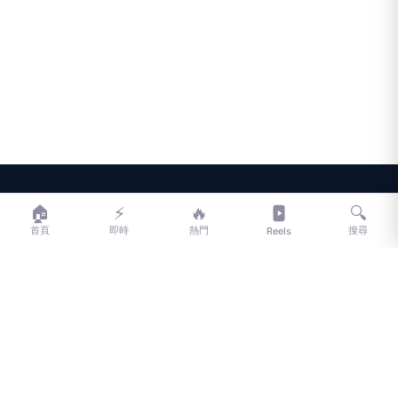
LIFE
生活網
🏠
⚡
🔥
🔍
首頁
即時
熱門
搜尋
Reels
LIFE 生活網是台灣領先的生活資訊平台，提供即時新聞、生活、健康、
財經、娛樂等多元內容。
f
L
▶
📷
新聞分類