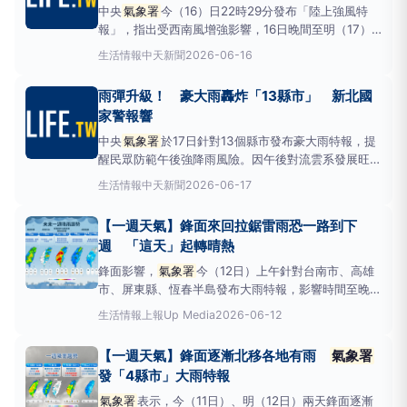
中央
氣象署
今（16）日22時29分發布「陸上強風特
報」，指出受西南風增強影響，16日晚間至明（17）
日晚間，台灣部分地區將出現平均風速6級以上或陣風
生活情報
中天新聞
2026-06-16
8級以上的強風，並針對桃園市、新竹市、新竹縣、苗
栗縣、台東縣及連江縣等地區發佈黃色燈號，提醒民眾
雨彈升級！ 豪大雨轟炸「13縣市」 新北國
注意安全。中央
氣象署
今（16）日22時29分發布6縣
家警報響
市「
中央
氣象署
於17日針對13個縣市發布豪大雨特報，提
醒民眾防範午後強降雨風險。因午後對流雲系發展旺
盛，易產生短延時強降雨現象，台北市、新北市、基隆
生活情報
中天新聞
2026-06-17
市地區及南投縣山區有局部大雨或豪雨發生的機率；新
竹以北地區及苗栗、中部、宜蘭、花蓮、高雄山區則有
【一週天氣】鋒面來回拉鋸雷雨恐一路到下
局部大雨發生的機率。中央
氣象署
於17日針對13個縣
週 「這天」起轉晴熱
市發布豪大
鋒面影響，
氣象署
今（12日）上午針對台南市、高雄
市、屏東縣、恆春半島發布大雨特報，影響時間至晚
上，請注意雷擊及強陣風，低窪地區請慎防積水。氣象
生活情報
上報Up Media
2026-06-12
專家吳德榮表示，受不穩定西南季風影響，這幾日皆可
能出現「劇烈天氣」如雷擊、強風、瞬間強降雨的威
【一週天氣】鋒面逐漸北移各地有雨
氣象署
脅，直到下週四（18日）西南季風減弱，對流強度有
發「4縣市」大雨特報
減弱的趨勢。下
氣象署
表示，今（11日）、明（12日）兩天鋒面逐漸