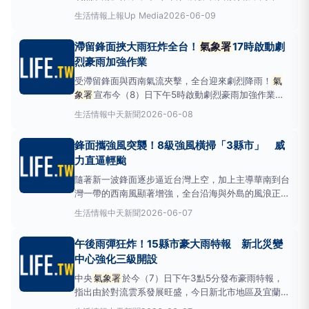
山區、屏東縣山區有大豪雨機率，桃園市、苗栗縣山
生活情報
上報Up Media
2026-06-09
區、台中市山區、南投縣山區、雲林縣、嘉義縣、台南
市、高雄市、屏東縣、恆春半島、台東縣山區有豪雨機
滯留鋒面挾大雨狂炸全台！
氣象署
17時啟動劇
率，基隆市、北海岸、台北市、新北市、新竹市、新竹
烈豪雨加強作業
縣、苗栗縣、台
受滯留鋒面與西南氣流夾擊，全台迎來劇烈降雨！
氣
象署
宣布今（8）日下午5時啟動劇烈豪雨加強作業，
晚間將開記者會說明防汛重點，提醒民眾嚴防致災性雨
生活情報
中天新聞
2026-06-08
勢。受滯留鋒面及西南氣流的雙重影響，全台灣迎來明
顯且劇烈的降雨天氣。（圖／
氣象署
）中央
氣象署
於
鋒面攜強風突襲！8級強風橫掃「3縣市」 威
8日表示，由於大氣結構極不穩定，嘉義以南地區白天
力直逼輕颱
出現猛烈的短延時
隨著新一波鋒面逐步逼近台灣上空，加上主導華南到台
灣一帶的西南風顯著增強，全台沿海與外島的風浪正持
續加大。中央
氣象署
於今（7）日晚間10點30分緊急
生活情報
中天新聞
2026-06-07
發布陸上強風特報，針對南部與離外島的屏東縣、臺東
縣及連江縣亮起「黃色燈號」，提醒當地居民與夜間外
午後雨彈狂炸！15縣市豪大雨特報 新北災變
出的民眾必須提高警覺，防範強勁陣風可能帶來的影
中心強化三級開設
響。3縣市陸
中央
氣象署
於今（7）日下午3點5分發布豪雨特報，
指出由於對流雲系發展旺盛，今日新北市地區及宜蘭縣
山區可能出現局部大雨或豪雨。
氣象署
警告，北部、