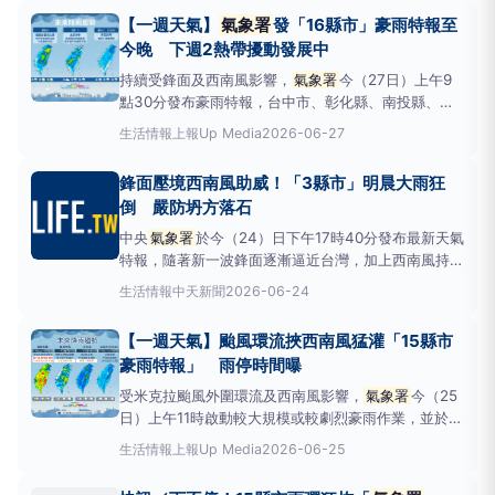
新北，沿海及郊區陣風可達11至13級，山區則有大豪
【一週天氣】
氣象署
發「16縣市」豪雨特報至
雨以上等級降雨風險。新北市長侯友宜上午8時30分主
今晚 下週2熱帶擾動發展中
持第
持續受鋒面及西南風影響，
氣象署
今（27日）上午9
點30分發布豪雨特報，台中市、彰化縣、南投縣、雲
林縣、嘉義縣、台南市、高雄市、屏東縣有局部大雨或
生活情報
上報Up Media
2026-06-27
豪雨，北海岸、台北市、新北市、桃園市、新竹市、新
竹縣、苗栗縣、嘉義市、恆春半島、澎湖縣有局部大雨
鋒面壓境西南風助威！「3縣市」明晨大雨狂
發生機率，影響時間至今晚，請注意雷擊及強陣風，低
倒 嚴防坍方落石
窪地區慎防
中央
氣象署
於今（24）日下午17時40分發布最新天氣
特報，隨著新一波鋒面逐漸逼近台灣，加上西南風持續
增強影響，全台大氣結構變得極不穩定。
氣象署
示
生活情報
中天新聞
2026-06-24
警，這波系統將帶來易引發災害的「短延時強降雨」，
並預計從明天（25日）清晨起，南部地區就會首當其
【一週天氣】颱風環流挾西南風猛灌「15縣市
衝，迎來局部大雨發生的機率，民眾明早出門通勤務必
豪雨特報」 雨停時間曝
提高警覺。3
受米克拉颱風外圍環流及西南風影響，
氣象署
今（25
日）上午11時啟動較大規模或較劇烈豪雨作業，並於10
時15分發布豪雨特報，屏東縣有超大豪雨機率，高雄
生活情報
上報Up Media
2026-06-25
市、恆春半島有大豪雨機率，北海岸、台北市、新北
市、雲林縣、嘉義市、嘉義縣、台南市、澎湖縣有豪雨