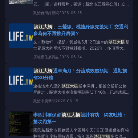
景。（圖／資料照片，圖源：新北市五股區公所）立法
院交通委員會今（15）日考察新北地區交通建設，由
政治
台灣好新聞
2026-06-15
交委會洪孟楷委員主持，交通部由陳彥伯政務次長率公
路局林福山局長、路政及道安司吳東凌司長及台灣港務
淡江大橋
、三鶯線、桃捷綠線先後完工 交通利
公司基隆分公司蘇建榮總經理等相關主管人員參加，新
多為何不再推升房價？
北市政府則由交通
文／魏敬軒 攝影／黃威彬5月12日通車的
淡江大橋
是
世界最大的單塔不對稱斜張橋。2026年，多項重大交
通建設陸續完工，從捷運到橋梁，區域動線全面重組。
房地產
住展雜誌
2026-06-14
過去被視為房價推力的交通利多，卻未如預期帶動市場
升溫，交易量持續低迷，價格亦陷入盤整。當通車不再
淡江大橋
通車滿月！分流成效超預期 通勤族
等同於上漲訊號，房市開始回到更
省30分鐘
連接淡水八里的
淡江大橋
通車滿月，根據交通部公路
局統計，關渡大橋車流量明顯降低了40%，已超越原
本降低30%的規劃目標，初估為通勤族省下約25分鐘
政治
中廣新聞
2026-06-15
至30分鐘車程。5月12日通車的
淡江大橋
通車滿1個
月，立法院交通委員會今（15日）到八里區公所，考
李四川稱保留
淡江大橋
設計有功 網友吐槽：
察具體交通改善數據等事項。根據公路局統計，
淡江
搶功跑第一
大橋
通車以
國民黨新北市長參選人李四川今天(10日)受邀參加齊柏
林空間年度特展時透露，當年因為
淡江大橋
多次流