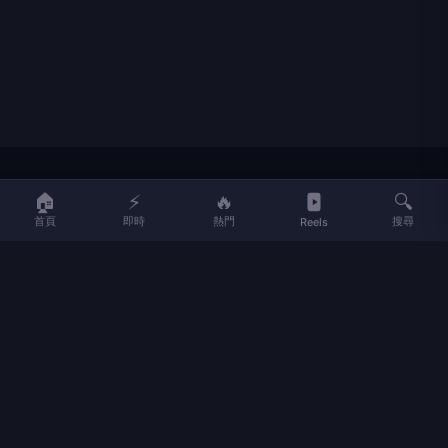
LIFE
生活網
🏠
⚡
🔥
🔍
首頁
即時
熱門
搜尋
Reels
LIFE 生活網是台灣領先的生活資訊平台，提供即時新聞、生活、健康、
財經、娛樂等多元內容。
f
L
▶
📷
新聞分類
新聞
更多內容