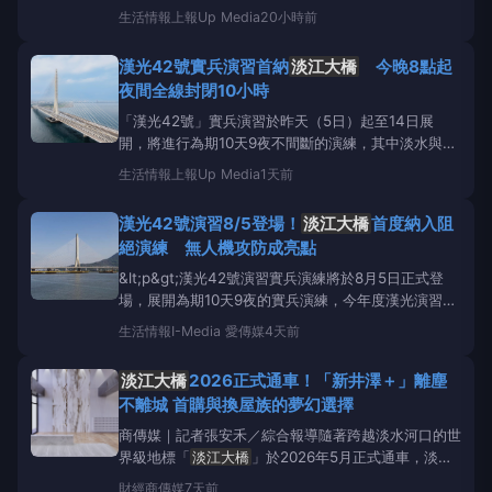
進首都的情境。陸軍工兵部隊於
淡江大橋
南下車道架
生活情報
上報Up Media
20小時前
設阻絕牆、鋼刺蝟、鐵絲網等多重防線，藉此提升戰時
封鎖要道能力。
淡江大橋
於今年5月正式通車，連接
漢光42號實兵演習首納
淡江大橋
今晚8點起
淡水與八里兩地，不僅大幅改善淡水河兩岸交通，也串
夜間全線封閉10小時
聯台北港與
「漢光42號」實兵演習於昨天（5日）起至14日展
開，將進行為期10天9夜不間斷的演練，其中淡水與八
里區域為全台防衛作戰極其核心的戰略樞紐。交通部指
生活情報
上報Up Media
1天前
出，為配合演習進行，
淡江大橋
於今天（6日）晚間8
點至明天上午6點實施夜間封閉。 於今年正式通車的
漢光42號演習8/5登場！
淡江大橋
首度納入阻
淡江大橋
首次納入漢光實兵演練項目，今天夜間將執
絕演練 無人機攻防成亮點
行大規模
&lt;p&gt;漢光42號演習實兵演練將於8月5日正式登
場，展開為期10天9夜的實兵演練，今年度漢光演習除
新成軍的M1A2T戰車首度加入演習項目外，5月才通車
生活情報
I-Media 愛傳媒
4天前
的
淡江大橋
也將首度納入組絕演練，由五三工兵群負
責架設相關阻絕設施。&lt;/p&gt;&lt;p&gt;
淡江大橋
5
淡江大橋
2026正式通車！「新井澤＋」離塵
月通車 首度實施阻絕演
不離城 首購與換屋族的夢幻選擇
商傳媒｜記者張安禾／綜合報導隨著跨越淡水河口的世
界級地標「
淡江大橋
」於2026年5月正式通車，淡海
新市鎮的交通任督二脈終於被徹底打通！過去大家最擔
財經
商傳媒
7天前