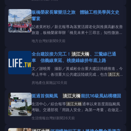
心的塞車痛點，未來只要順著
淡江大橋
，就能直通八
里、台64線快速道路，甚至快速串聯板橋、新莊與桃
板橋榮家長輩樂活之旅 體驗工程美學與文史
園國際機場。在這一波強勁的交通
饗宴
記者黃村杉／新北報導為落實活躍老化與推廣高齡友善
旅遊，板橋榮家舉辦「橋見未來十三尋古」知性微旅行
活動，特別規劃
淡江大橋
工程美學展及十三行博物館
地方
台灣好新聞
9天前
的深度行程，讓長輩體驗最夯的
淡江大橋
美景及十三
行博物館文史懷舊氛圍，享受一場充實的樂活之旅。首
全台建設接力完工！
淡江大橋
、三鶯線已通
站前往「
淡江大橋
工程美學特展」，長輩們在導覽員
車 信義線東延、桃捷綠線拚年底上路
引導下，近距離欣
文／謝曉菁 攝影／黃威彬全台重大建設持續推進，今
年上半年，各項重大公共建設陸續完成，包含
淡江大
橋
、捷運三鶯線、桃園機場第三航廈主體工程等；而
房地產
住展雜誌
10天前
下半年也將迎來多項交通建設完工，包括台北捷運信義
線東延段、桃園捷運綠線北段、台南鐵路地下化第一階
挺過首個颱風
淡江大橋
能抗16級風結構穩固
段等，都將陸續通車。國家發展委員會表示
生活中心／綜合報導
淡江大橋
通車以來首度面臨颱風
考驗。交通部視「用路人安全」為第一考量，在做足整
備工作後即封閉車道，颱風後立即進行全橋巡檢。
淡
生活情報
台灣好新聞
26天前
江大橋
成功挺過巴威颱風，於12日上午10時通車。交
通部強調，
淡江大橋
能抗16級風，事後巡檢證明
淡江