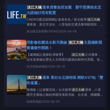
今11日起正式營運。平日每天提供逾80班次跨橋觀光
淡江大橋
通車員警負荷加重 鄭宇恩獲侯友宜
或往返機場、板橋，單
允諾檢討現有配置
CNEWS匯流新聞網記者唐有為／新北報導
淡江大橋
通車後，新北市淡水、八里地區交通流量明顯增加，也
讓第一線警力面臨更大執勤壓力。新北市議員鄭宇恩近
政治
匯流新聞網CNEWS
2026-06-08
日於議會總質詢中，針對淡水分局等地警力不足問題，
向市長侯友宜及警察局長方仰寧提出建議，要求市府正
用影像收藏淡水新天際線
淡江大橋
主題攝影競
視基層員警勤務負擔，增加預算員額，強化地方治安與
賽邀徵件開跑！
交通維護量
【威傳媒記者蘇松濤報導】
淡江大橋
正式通車，
淡水迎來融合歷史人文與現代建築的新時代景觀。坐落
水岸第一線的滬尾藝文休閒園區，憑藉絕佳地理位置與
生活情報
威傳媒
2026-05-31
開闊視野，成為近距離欣賞
淡江大橋
與河岸夕照的熱
門據點。為記錄這座城市在新舊交會之際所展現的獨特
淡江大橋
通車 看好台北港特區 輕軌V37站「豐
風貌，將捷文創實業股份有限公司特別舉辦「光影滬
邑港麗」
尾．映見淡
商傳媒｜記者陳宜靖／台北報導
淡江大橋
通車，八里
躍升交通核心樞紐串聯淡海新市鎮、台北港、桃園國際
機場與台64線快速道路，八里在
淡江大橋
通車後躍升
財經
商傳媒
2026-06-05
為關鍵核心。尤其
淡江大橋
預留輕軌路廊，淡水端更
已完成先期銜接軌道鋪設，新北市積極運作，市府團隊