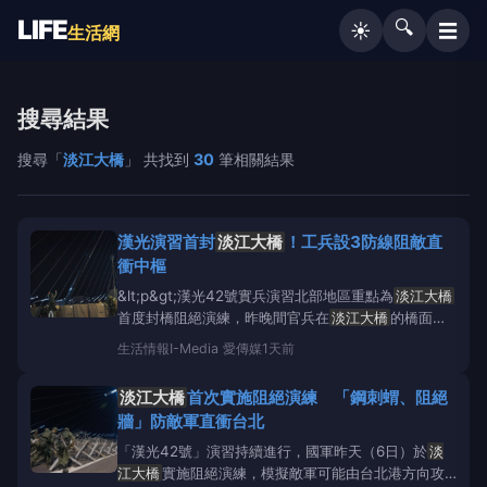
LIFE
🔍
☰
☀️
生活網
搜尋結果
搜尋「
淡江大橋
」 共找到
30
筆相關結果
漢光演習首封
淡江大橋
！工兵設3防線阻敵直
衝中樞
&lt;p&gt;漢光42號實兵演習北部地區重點為
淡江大橋
首度封橋阻絕演練，昨晚間官兵在
淡江大橋
的橋面設
置長度200公尺，共3道、每道約70公尺，分別由消波
生活情報
I-Media 愛傳媒
1天前
塊、鋼刺蝟及鐵絲網、HESCO防禦工事組成的阻絕設
施，藉此延伸淡水河防線，嚴防敵軍直衝政經中樞。今
淡江大橋
首次實施阻絕演練 「鋼刺蝟、阻絕
（7）日上午將進行淡水河道阻絕設置演練。&lt
牆」防敵軍直衝台北
「漢光42號」演習持續進行，國軍昨天（6日）於
淡
江大橋
實施阻絕演練，模擬敵軍可能由台北港方向攻