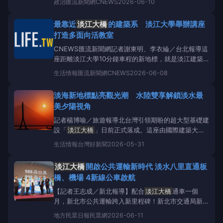
政治
匯流新聞網CNEWS
2026-06-10
隊，前往交通部公路局北區養護工程分局轄管之
淡江
大橋
橋梁管理中心參訪交流，並就橋梁監控管理、事
最靠近
淡江大橋
的建築系 淡江大學舉辦講座
故通報機制及救災影像資訊整合等議題進行意見交換。
打造多面向活教室
「
淡江大橋
CNEWS匯流新聞網記者謝東明、李衣綸／台北報導這
座距離淡江大學10分鐘車程的新地標，就是淡江建築
系的活教材！淡江大學建築學系主任柯純融與教授駱又
生活情報
匯流新聞網CNEWS
2026-06-08
誠指出，新北市
淡江大橋
已成為集生態保育、結構工
程與施工方式於一體的「多面向活教室」。日前還舉辦
淡海新地標點亮觀光潮 水陸雙享解鎖淡水最
了「
淡江大橋
系列講座BUILDINGTHEUNBUI
美夕陽視角
記者楊博喻／旅遊報導北台灣引領期盼的超大型基礎建
設「
淡江大橋
」日前正式落成。這座由國際建築大師
札哈・哈蒂（ZahaHadid）團隊設計的單塔不對稱斜
生活情報
台灣好新聞
2026-05-31
張橋，不僅大幅縮短淡水與八里之間的交通時間，更以
流線優美的橋體造型，融入淡水河口壯闊的山海景致，
淡江大橋
開啟公共運輸新時代 淡水八里直通板
成為台灣最新、也最具話題性的國際級地標。隨著
淡
橋、機場 4新線公車啟航
江大橋
啟
【記者王志成／新北報導】配合
淡江大橋
通車一個
月，新北市公共運輸跨入新里程碑！新北市交通局新闢
「988板橋快線」、「989機場快線」、「990機場快
地方
民眾日報民眾網
2026-06-11
線」及「115淡水八里觀光公車」等4條公車路線，自