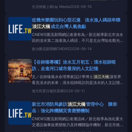
標，相關單位有意放棄原設計，是他表達反對，盼能延
生活情報
上報Up Media
2026-06-10
用原設計，後來才追加預算，才能蓋成現在的美麗模
樣。此話一出引發眾多網友不滿，紛紛在網路上留言
從幾米樂園玩到心型石滬 淡水漁人碼頭串聯
「跟你有個屁關係啊笑死」、「真的笑死，搶功跑第
淡江大橋
成北台灣人氣焦點
一」、「不揹鍋
CNEWS匯流新聞網記者唐有為／新北報導新北市淡水
區的淡水第二漁港漁人碼頭，不只是北台灣知名觀光漁
港，更是許多民眾假日出遊首選。港區擁有遼闊海景、
政治
匯流新聞網CNEWS
2026-06-14
多元休憩空間與豐富人文特色，從幾米溜溜帽遊樂場、
濱海木棧道，心型石滬秘境，以及近期通車的
淡江大
【谷帥臻專欄】淡水五月初五：清水祖師暗
橋
，共同串起淡水河口獨特景觀。新北市漁業處邀請
訪，走進河口城市最深的人文記憶
民眾趁著假
文／谷帥臻風水命理專家設計學博士
淡江大橋
讓世界
看見淡水的未來；清水祖師暗訪則是淡水的人文記憶的
靈魂。
淡江大橋
讓世界重新看見淡水的河口美景，也
地方
民眾日報民眾網
2026-06-11
讓許多人期待淡水與八里之間即將展開的全新天際線。
很多人以為，淡水最動人的時刻，是夕陽落在河面上；
新北市消防局參訪
淡江大橋
管理中心 陳崇
也有人相信，
淡江大橋
完工
岳：強化跨機關災害應變機制
CNEWS匯流新聞網記者潘語綺／新北報導為強化重大
交通設施事故應變能力及跨機關協作機制，新北市政府
消防局於今（10）日，由新北市消防局長陳崇岳率