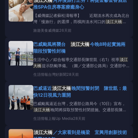
淡江大橋
河岸慢旅行正夯！將捷金鬱金香酒店
大橋
結構穩固，民眾可放心使用。交通部表示，巴威
推SPA住房專案療癒身心
颱風暴風圈處碰臺
【威傳媒記者蘇松濤報導】 近期淡水再次成為北台
灣「慢旅行」的選擇，而橫跨淡水河口的
淡江大橋
，
也為河岸景致增添全新層次。隨著旅遊型態逐漸從走訪
旅遊美食
威傳媒
26天前
景點轉向重視身心放鬆與深度體驗，坐落於淡水河岸第
一排的將捷金鬱金香酒店攜手LAVILLASPA推出
巴威颱風將襲台
淡江大橋
今晚8時起實施兩
「SPA假期住房專案」，邀請旅客放慢腳步，在河岸
階段預警性封橋
生活中心／綜合報導交通部長陳世凱（右1）視導
淡江
大橋
提示防颱準備。（圖／交通部公路局）交通部中
央氣象署已發布中度颱風巴威（國際命名BAVI）的陸
生活情報
台灣好新聞
28天前
上颱風警報，根據氣象署今（10）日下午發布的最新
觀測資料顯示，巴威颱風過去3小時強度略為減弱，目
巴威逼近
淡江大橋
晚間預警封閉 陳世凱：最
前中心在鵝鑾鼻東方海面，向西北移動，對台中以北、
快12日視風力重開
南投及東半部
巴威颱風逼近台灣，交通部公路局今（10日）宣布，
淡江大橋
晚間將採取預警性封閉措施。交通部長陳世
凱今天前往現場視察時表示，為了確保用路人安全，公
生活情報
上報Up Media
28天前
路局將分階段管制橋面通行，最快預計下週日（12
日）視風力狀況重新開放。
淡江大橋
今年5月12日才
淡江大橋
／大家看到是橋梁 宜興用創新技術
正式通車，這次巴威颱風是大橋啟用後首度面臨颱風侵