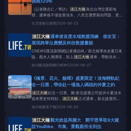
挑戰120年
襲。陳世凱
（記者陳志仁／專訪）
淡江大橋
為北台灣交通新地
標，通車後不僅改善淡水、八里交通壅塞的問題，更將
成為台灣工程技術的重要代表作；對多數民眾而言，看
生活情報
引新聞
2026-06-23
到的是橋梁壯闊外觀與便捷交通功能，但對參與興建的
工程團隊而言，真正的挑戰，卻藏在看不見的混凝土
淡江大橋
通車後首度水域救援演練 侯友宜：
裡。圖／夕照映照
淡江大橋
與水岸景致，橘紅天色與
展現跨單位應變及科技救援量能
橋體光影交織，呈
CNEWS匯流新聞網記者潘語綺／新北報導炎炎夏日來
臨，戲水人潮湧現，加上
淡江大橋
通車，帶動淡水、
八里地區觀光及親水活動人潮增加，為強化水域安全整
政治
匯流新聞網CNEWS
2026-06-27
備工作，新北市政府消防局於今（27）日上午10時假
淡水漁人碼頭舉辦「115年民間救難團體表揚大會暨水
《橋景、花火、餘暉》盛夏限定！淡海輕軌紀
域安全視察」，由新北市長侯友宜親自校閱演練並頒贈
念一日票，帶你赴一場漁人碼頭的仲夏之約
感謝
淡江大橋
紀念一日票。圖:新北捷運公司提供今夏淡水
迎來歷史性時刻，
淡江大橋
正式通車，新北捷運同步
推出「
淡江大橋
通車紀念款輕軌一日票」，邀請民眾
地方
桃園電子報
2026-06-25
搭乘淡海輕軌走訪淡水，近距離欣賞全台最新跨海地
標。搭配漁人碼頭夏季煙火、河海音樂季等精彩活動，
淡江大橋
觀光效益再擴大 鄭宇恩爭取9大建
一張一日票即可串
設YouBike、市集、景觀廁所全到位