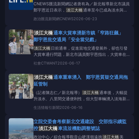
CNEWS匯流新聞網記者唐有為／新北報導新北市議員
鄭宇恩近日表示，
淡江大橋
通車至今已成為淡水與八
里的重要地標。為完善橋梁周邊的觀光品質與生活機
政治
匯流新聞網CNEWS
2026-06-23
能，鄭宇恩持續針對行人動線、停車轉乘、如廁需求及
在地產業銷售等面向提出建議，近期並在新北市長參選
淡江大橋
通車大貨車湧新市鎮「窄路狂飆」
人、立委蘇巧慧的協助下，邀集公路局及市府各單位進
鄭宇恩批交通局「安全當兒戲」
行會勘追蹤
淡江大橋
日前通車，促進當地交通發展外，卻也引發
大貨車通行問題，新北市議員鄭宇恩指出，大貨車在
淡江大橋
通車後頻繁進入淡海新市鎮，衍生狹窄道路
社會
CTWANT
2026-06-17
通行安全、學區交通風險及居民生活品質等問題，交通
局卻遲遲提不出解決方案，鄭宇恩怒批交通局消極，要
淡江大橋
通車重車湧入 鄭宇恩質疑交通局拖
求立即針對狹窄道路及學區周邊，規劃禁止大貨車通行
延管制
的管制方案。鄭宇恩
（記者陳志仁／新北報導）
淡江大橋
通車後，大幅提
升淡水、八里間交通便利性，但大型車輛湧入淡海新市
鎮，也衍生道路安全與居民生活品質疑慮；新北市議員
生活情報
引新聞
2026-06-16
鄭宇恩日前再度前往淡水區後洲路一段會勘，要求交通
局儘速針對狹窄道路及學區周邊規劃大貨車禁行的措
立院交委會考察新北交通建設 交部指示續監
施，避免交通風險持續擴大。圖／新北市議員鄭宇恩日
控
淡江大橋
車流並機動調整號誌
前再度前往淡水
政治中心／綜合報導觀音山硬漢嶺遠挑
淡江大橋
美