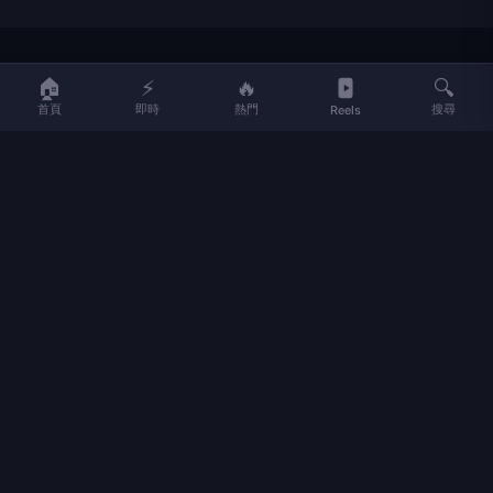
LIFE
生活網
🏠
⚡
🔥
🔍
首頁
即時
熱門
搜尋
Reels
LIFE 生活網是台灣領先的生活資訊平台，提供即時新聞、生活、健康、
財經、娛樂等多元內容。
f
L
▶
📷
新聞分類
新聞
更多內容
生活
地方新聞
健康
關於 LIFE
國際新聞
財經
合作夥伴
星座運勢
消費