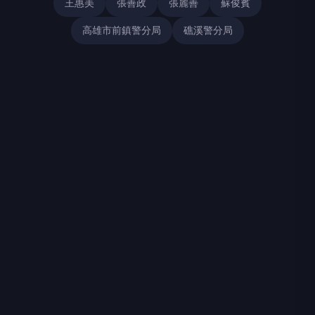
王惠美
張善政
張麗善
蘇俊賓
高雄市前鎮警分局
礁溪警分局