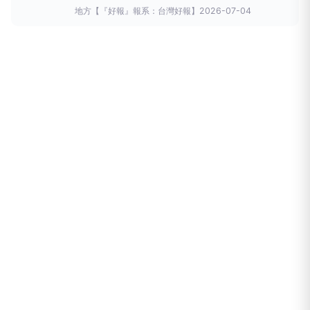
過三十位學童參與的一場與億萬年
演化
史浪漫對話別
地方
【『好報』報系：台灣好報】
2026-07-04
開生面的自然生態教學課程。這場名為「時空巨獸總動
員」的科學營，其教育哲學植根於跨越尺度的對話：將
「微觀的森林鐵甲」甲蟲與「宏