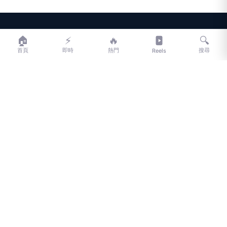
LIFE
生活網
🏠
⚡
🔥
🔍
首頁
即時
熱門
搜尋
Reels
LIFE 生活網是台灣領先的生活資訊平台，提供即時新聞、生活、健康、
財經、娛樂等多元內容。
f
L
▶
📷
新聞分類
新聞
更多內容
生活
地方新聞
健康
關於 LIFE
國際新聞
財經
合作夥伴
星座運勢
消費