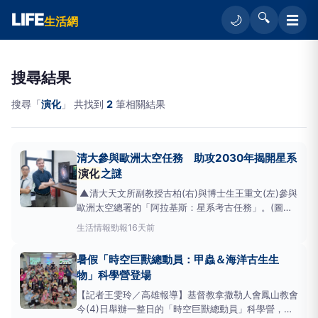
LIFE
🔍
☰
🌙
生活網
搜尋結果
搜尋「
演化
」 共找到
2
筆相關結果
清大參與歐洲太空任務 助攻2030年揭開星系
演化
之謎
▲清大天文所副教授古柏(右)與博士生王重文(左)參與
歐洲太空總署的「阿拉基斯：星系考古任務」。(圖／
清大提供) 【勁報記者羅蔚舟/新竹報導】清華大學天
生活情報
勁報
16天前
文學研究所副教授安德魯·古柏（AndrewCooper）參
與歐洲太空總署剛通過的「阿拉基斯：星系考古任務」
暑假「時空巨獸總動員：甲蟲＆海洋古生生
（ARRAKIHS），將在2030年發射
物」科學營登場
【記者王雯玲／高雄報導】基督教拿撒勒人會鳳山教會
今(4)日舉辦一整日的「時空巨獸總動員」科學營，超