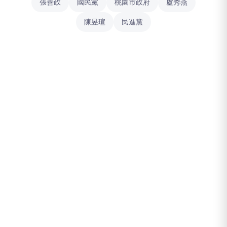
張善政
國民黨
桃園市政府
盧秀燕
陳昱瑄
民進黨