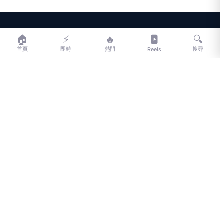
LIFE
生活網
🏠
⚡
🔥
🔍
首頁
即時
熱門
搜尋
Reels
LIFE 生活網是台灣領先的生活資訊平台，提供即時新聞、生活、健康、
財經、娛樂等多元內容。
f
L
▶
📷
新聞分類
新聞
更多內容
生活
地方新聞
健康
關於 LIFE
國際新聞
財經
合作夥伴
星座運勢
消費