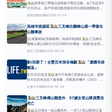
玉山
證券第三季推出證券新戶限定活動，自7月起至9
月30日止，新戶完成活動登錄並符合資格後開始交
易，即有機會抽中冰島來回機票及「饗AJoy」餐券。
財經
品觀點傳媒
2026-07-03
玉山
證券「台股e指存」數位服務，提供ETF與股票定
期投資服務，並持續優化服務，顧客可於「
玉山
證券
高雄市桃源區
玉山
三叉峰往圓峰山屋一帶發生
A+行動下單」APP、「
玉山
E-Trad
山難事故
(記者廖銘瑞/高雄報導）高雄市桃源區
玉山
三叉峰往
圓峰山屋山域6月22日20時51分事故，現場1名女性民
眾失聯，消防局出動4名搜救人員，配合玉管處等搜救
地方
三星傳媒
2026-06-24
人員前往救援。空勤直升機協助吊掛許女下山。（圖／
高雄市政府消防局提供）&nbsp;今(24)日由空勤直升
影/回家了！女墜百米深谷魂斷
玉山
「遺體吊掛
機協助吊掛患者(女性、約57歲、明
載返」
本月22日攻頂
玉山
途中不幸身亡的徐姓女山友，遺體
昨天在百米深谷下被尋獲，空勤直升機今（24日）上
午也緊急出動，把握天候良好的黃金時間成功將遺體吊
社會
中天新聞
2026-06-24
掛上機運下山。徐姓女山友不幸身亡。（圖／南投原民
特搜隊提供）回顧整起悲劇，57歲的徐女在22日跟6
玉山
三叉峰傳山難意外 57歲女登山隊員墜谷
名山友一起朝三叉峰的方向要攻頂，途中體力不支，跟
死亡
大夥兒說她
玉山
近日發生一起山難意外，一支7人登山隊前往
玉