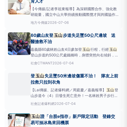
育人才
【今傳媒/記者李祖東報導】為深耕國際合作、強化教
研能量，國立中山大學持續推動國際攬才與跨國協作，
積極延攬全球頂尖學者。近期禮聘日本富山大學特任教
地方
今傳媒
2026-07-06
授阿部郁朗、美國喬治亞州立大學教授謝博安，並續聘
美國猶他大學講座教授胡仁華為
玉山
學者客座講座教
60歲山友登
玉山
步道失足墜50公尺邊坡 送
授。3名教授研究領域涵蓋天然物生合成與天然物化
醫搶救不治
學、人工智慧
嘉義縣60歲林姓山友4日參加登
玉山
行程，行經
玉山
登山步道約500公尺處鐵橋時，身體突然向右傾斜，後
方同行隊友見狀伸手搶救，卻僅抓住衣角，林男墜落約
社會
CTWANT
2026-07-04
50公尺深邊坡。同行山友一面報案、一面冒險下切施
以CPR急救，消防搜救人員趕抵接手後持續搶救，送
登
玉山
失足墜50米邊坡傷重不治！ 隊友上前
至香林衛生室醫療服務站後，仍宣告不治。嘉義縣消防
拉救只拉到衣角
局勤務指揮
【Lai傳媒、記者爆料網／周庭慶／嘉義報導】
玉山
登
山步道今（4）日發生死亡意外！一名林姓男子步行至
玉山
登山步道約500公尺處的鐵橋，身體突往右傾，
社會
記者爆料網
2026-07-04
後方隊友上前拉救仍來不及，只拉到衣角，林男跌落約
50公尺深的邊坡，經搜救人員救起送醫仍傷重不治，
玉山
證「台股e指存」新戶限定活動 登錄交
全案竹崎分局報請檢官相驗。 1名男子登
玉山
登山步
易可抽冰島來回機票
道跌