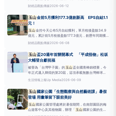
27日領錢。另外，
玉山
金控與三商美邦人壽股份轉換
財經
品觀點傳媒
2026-06-12
案，也將調整換股比例，三商美邦人壽每1股普通股換
發
玉山
金控0.2596股普通股(原公告為0.2486股)。
玉山
金前5月獲利177.3億創新高 EPS自結1.1
玉山
金今天召開股東會，總經理陳茂
元！
玉山
金控今天公布5月自結獲利，單月稅後盈餘34.9
億元，累計前5月稅後盈餘177.3億元，創歷年同期獲
利最高，較去年同期增加25.26%，每股盈餘(EPS)為
財經
品觀點傳媒
2026-06-08
1.1元。主要子公司
玉山
銀行累計前5月稅後盈餘152.6
億元，較去年同期增加7.01%；
玉山
證券22.4億元；
玉山
盃20週年首辦開幕式 「平成怪物」松坂
玉山
創投10.8
大輔登台獻祝福
被譽為「台灣甲子園」的
玉山
盃全國青棒錦標賽，今
年正式邁入輝煌的第20屆，這項承載無數台灣棒球選
手夢想的頂級青棒賽事，將於6月11日至6月20日在新
生活情報
上報Up Media
2026-06-09
北市三重、新莊與桃園市平鎮棒球場登場，為慶祝20
週年里程碑，主辦單位中華民國棒球協會特地邀請日本
玉山
國家公園「生態觀察與自然藝術課」暑假
甲子園冠軍、美日職棒傳奇球星、「平成怪物」松坂大
登場 用畫筆留下眼前美好
輔為賽事
玉山
國家公園管理處將於暑假期間，在南部園區的梅
山遊客中心及其植物園，辦理「
玉山
國家公園的生態
觀察與自然藝術課」。圖：玉管處提供
玉山
國家公園