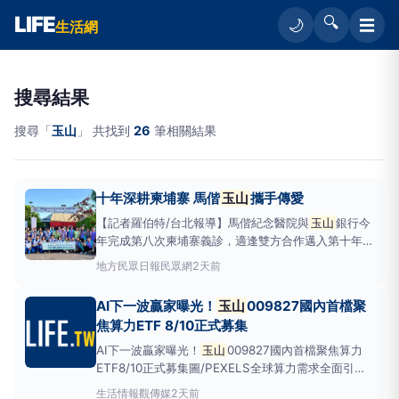
LIFE
🔍
☰
🌙
生活網
搜尋結果
搜尋「
玉山
」 共找到
26
筆相關結果
十年深耕柬埔寨 馬偕
玉山
攜手傳愛
【記者羅伯特/台北報導】馬偕紀念醫院與
玉山
銀行今
年完成第八次柬埔寨義診，適逢雙方合作邁入第十年。
醫療團再度前往暹粒省三家衛生所，當地衛生廳廳長強
地方
民眾日報民眾網
2天前
調，這是應居民主動要求、肯定馬偕醫療品質而安排，
彰顯多年累積的深厚信任。自2016年起，雙方每年組
AI下一波贏家曝光！
玉山
009827國內首檔聚
團赴柬國偏鄉，累計服務近14,000名村
焦算力ETF 8/10正式募集
AI下一波贏家曝光！
玉山
009827國內首檔聚焦算力
ETF8/10正式募集圖/PEXELS全球算力需求全面引
爆，AI競賽也正式從「模型之爭」升級為「算力之
生活情報
觀傳媒
2天前