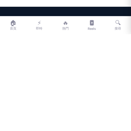
LIFE
生活網
🏠
⚡
🔥
🔍
首頁
即時
熱門
搜尋
Reels
LIFE 生活網是台灣領先的生活資訊平台，提供即時新聞、生活、健康、
財經、娛樂等多元內容。
f
L
▶
📷
新聞分類
新聞
更多內容
生活
地方新聞
健康
關於 LIFE
國際新聞
財經
合作夥伴
星座運勢
消費
關於我們