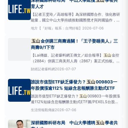
深耕國際科研布局 中山大學延攬
玉山
學者共
山
創投10
育人才
【記者王雯玲／高雄報導】為深耕國際合作、強化教研
能量，國立中山大學持續推動國際攬才與跨國協作，積
極延攬全球頂尖學者。近期禮聘日本富山大學特任教授
地方
【『好報』報系：台灣好報】
2026-07-06
阿部郁朗、美國喬治亞州立大學教授謝博安，並續聘美
國猶他大學講座教授胡仁華為
玉山
學者客座講座教
玉山
金併購三商壽過關！「王子娶睡美人」三
授。3名教授研究領域涵蓋天然物生合成與天然物化學
商壽9/1下市
【Lai傳媒、記者爆料網王傳文／綜合報導】
玉山
金控
（2884）併購三商美邦人壽（2867）案正式拍板。金
管會7日宣布，同意核准
玉山
金以股份轉換方式取得三
財經
記者爆料網
2026-07-07
商美邦人壽100%股權，並以9月1日為合併基準日，屆
時三商美邦人壽將終止上市。金管會指出，
玉山
金承
誰說市值型ETF缺乏爆發力？
玉山
009803一
諾保戶權益不受影響，三商壽員工也將全數留用，三年
年股價漲逾112% 短線含息報酬勝主動式ETF
誰說市值型ETF缺乏爆發力？
玉山
009803一年股價漲
逾112%短線含息報酬勝主動式ETF圖/PEXELS台股AI
行情延燒，市值型ETF也能繳出亮眼成績單。
玉山
投
生活情報
觀傳媒
2026-07-06
信旗下「
玉山
市值動能50ETF」（股票代號：
009803）近期績效表現備受市場關注，不論是一年
深耕國際科研布局 中山大學禮聘
玉山
學者共