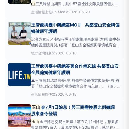
山
三叉峰登山期間，其中57歲徐姓女隊員疑因體力不
支，向同伴告知要先行回到圓峰山屋，未料當同伴完成
生活情報
上報Up Media
2026-06-23
攻頂返回山屋時，發現徐女未回山屋後，立即報案求
助。而救難人員經漏夜搜救，最終在圓峰山屋附近一處
玉管處與臺中榮總簽MOU 共築登山安全與偏
谷地發現徐女，但因傷勢過重明顯死亡。搜救人員今
鄉健康守護網
（23日）前往救
記者吳素珍／南投報導玉管處鄭瑞昌處長(左)與臺中榮
總傅雲慶院長(右)簽署「登山安全醫療與環境教育合作
備忘錄」。為呼應國家永續發展政策及聯合國永續發展
地方
台灣好新聞
2026-06-18
目標(SDGs)，內政部國家公園署
玉山
國家公園管理處
於6月18日下午與臺中榮民總醫院辦理「
玉山
國家公園
玉管處與臺中榮總簽署合作備忘錄 共築登山安
登山安全醫療與環境教育合作備忘錄」簽署儀式，由玉
全與偏鄉健康守護網
管
▲玉管處鄭瑞昌處長(左)與臺中榮總傅雲慶院長(右)簽
署「登山安全醫療與環境教育合作備忘錄」。（圖／玉
管處提供）（觀傳媒中彰投新聞）【記者石振賢／南投
生活情報
觀傳媒
2026-06-18
報導】為呼應國家永續發展政策及聯合國永續發展目標
（SDGs），內政部國家公園署
玉山
國家公園管理處
玉山
金7月1日除息！與三商壽換股比例微調
於6月18日下午與臺中榮民總醫
股東會今登場
玉山
金控除息交易日出爐！將在7月1日除息，想要參
與除息的投資人，最晚要在6月30日買進，就能在7月