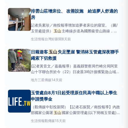
戰」！晶片、記憶體、資料中心、電力設備到太空通
訊，全球科技巨頭正全面加碼，搶建下一代AI基礎建
排雲山莊增床位、 改善設施 給追夢人舒適的
設；台股後
房
記者吳素珍／南投報導增加追夢者床位的寢室。（圖/
玉管處提供）
玉山
主峰線步道為國際級登山路線，每
年均吸引大量國內外登山人士前來登山，排雲山莊則為
生活情報
台灣好新聞
8天前
攀登
玉山
主峰前最重要的休憩點及宿營地，也是國家
重要的登山服務門面。為改善服務空間與機能，並提高
日籍遊客
玉山
失足墜崖 警消林玉管處深夜聯手
住宿人數，在維護國家公園環境及景觀前提下，內政部
繩索下切救援
國家公園署
玉山
國
(記者黃音文／嘉義報導）嘉義縣警察局竹崎分局阿里
山十字聯合所於今（22）日凌晨3時許接獲緊急山域救
援通報。一名日籍登山客在
玉山
登山口附近不慎跌落
地方
三星傳媒
14天前
山崖，警方獲報後立即會同消防、保七總隊及嘉義林業
分署和玉管處等單位組成搜救隊前往救援。搜救隊伍抵
玉管處自8月1日起受理原住民高中職以上學生
達該登山民眾跌落之地點，經呼喊後仍有回應，於確認
申請獎學金
位置
（觀傳媒中彰投新聞）【記者石振賢／南投報導】內政
部國家公園署
玉山
國家公園管理處(以下簡稱玉管處)
自115年8月1日至8月31日止,受理轄區及周邊區域之高
生活情報
觀傳媒
15天前
中職以上暨大專院校及研究所學生申請獎學金,歡迎符