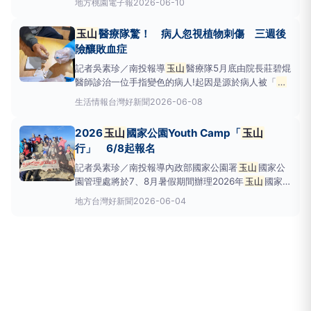
地方
桃園電子報
2026-06-10
管理處將於暑假期間，在南部園區的梅山遊客中心及其
植物園，辦理「
玉山
國家公園的生態觀察與自然藝術
玉山
醫療隊驚！ 病人忽視植物刺傷 三週後
課」。活動時間是7月18與19
險釀敗血症
記者吳素珍／南投報導
玉山
醫療隊5月底由院長莊碧焜
醫師診治一位手指變色的病人!起因是源於病人被「
玉
山
薊」刺到手指!（圖/竹山秀傳醫院提供）高山美景暗
生活情報
台灣好新聞
2026-06-08
藏危機，看似不起眼的植物扎傷，竟差點釀成敗血症截
肢！一名南投縣信義鄉的東埔鄉親，在清理高山山屋周
2026
玉山
國家公園Youth Camp「
玉山
邊環境時，右手食指不慎被台灣千元鈔票上的明星植物
行」 6/8起報名
「
玉山
薊
記者吳素珍／南投報導內政部國家公園署
玉山
國家公
園管理處將於7、8月暑假期間辦理2026年
玉山
國家公
園YouthCamp「
玉山
行」活動，共計4梯次，報名期
地方
台灣好新聞
2026-06-04
間為115年6月8日8:00起至6月19日18:00止，請上玉
管處官方活動報名網站。本營隊參加對象為10~12年級
的青少年，為期3天2夜的「
玉山
行