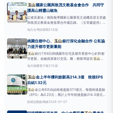
合條件學生踴躍申請。設籍園區周邊之高中職以上,符
玉山
國家公園與致茂文教基金會合作 共同守
合學業、
護高山精靈山椒魚
記者吳素珍／南投報導國家公園署長王成機見證玉管處
與致茂文教基金會簽署合作備忘錄。（玉管處提供）內
政部國家公園署
玉山
國家公園管理處於今（15）日與
地方
台灣好新聞
21天前
財團法人致茂文教基金會簽署「
玉山
國家公園生態保
育與環境永續合作備忘錄」，啟動跨域公私協力新模
桃園住都中心、
玉山
銀行深化金融合作 公私協
式，共同投入臺灣高山型國家公園山椒魚生態保育、學
力提升都市更新量能
術研究及環境教育
玉山
銀行7月6日與桃園市住宅及都市更新中心針對都
市更新、金融資源進行交流。圖：都發局提供
玉山
銀
行7月6日與桃園市住宅及都市更新中心針對都市更
地方
桃園電子報
21天前
新、金融資源進行交流，亦針對可負擔住宅的信託、貸
款交換意見，雙方均期盼透過公私協力，持續提升桃園
玉山
金上半年獲利創新高214.3億 稅後EPS
都市更新推動量能。
自結1.32元
玉山
金公布6月自結稅後盈餘37.1億元，每股稅後盈餘
（EPS）為0.23元；累計上半年稅後盈餘214.3億元，
創歷年同期獲利最高，年增27.94%，EPS為1.32元。
財經
品觀點傳媒
2026-07-07
主要子公司
玉山
銀行，累計上半年稅後盈餘188億元，
年增11.41%；
玉山
證券上半年稅後盈餘28.2億元；
玉