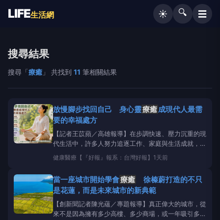
LIFE
🔍
☰
☀️
生活網
搜尋結果
搜尋「
療癒
」 共找到
11
筆相關結果
放慢腳步找回自己 身心靈
療癒
成現代人最需
要的幸福處方
【記者王苡蘋／高雄報導】在步調快速、壓力沉重的現
代生活中，許多人努力追逐工作、家庭與生活成就，卻
忽略了內心真正的需求。近年來，「身心靈平衡」逐漸
健康醫療
【『好報』報系：台灣好報】
1天前
成為社會關注的重要議題，透過靜心、冥想、正念、芳
香療法、音療及藝術
療癒
等多元方式，越來越多人開
當一座城市開始學會
療癒
徐榛蔚打造的不只
始學習與自己對話，重新找回生活的節奏與幸福感。
是花蓮，而是未來城市的新典範
【創新聞記者陳光蘊／專題報導】真正偉大的城市，從
來不是因為擁有多少高樓、多少商場，或一年吸引多少