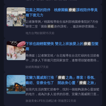
活動以「
療癒
舞台」、「紓壓舞台」及「
療癒
市集」
三大主軸，串聯音樂展演、藝術創作、身心體驗與生活
花葉之間的陪伴 桃療園藝
療癒
課程陪伴學員
風格，打造融合自然、人文與五感體驗的
療癒
場域。
種下復元力
活動
記者陳華興／桃園報導衛生福利部桃園療養院於7月份
辦理二堂「園藝
療癒
創作課程」，邀請林靜君園藝治
療師帶領復健工廠學員及日間留院學員共同參與，課程
地方
台灣好新聞
15天前
以「收藏美好」與「種下幸福」為主軸，透過壓花藝術
與多肉植物花束創作，陪伴復健學員在植物、色彩與手
下班也能輕鬆變美 雙北上班族愛上的
療癒
型髮
作之間放慢步調，感受自然帶來的平靜與支持。在壓花
廊
藝術創作中，學
商傳媒｜記者陳宜靖／台北報導在台北忙碌的生活節奏
中，許多人下班後只想回家放空，連整理頭髮都覺得有
些奢侈。不過現在，「下班後輕鬆變美」正逐漸成為一
財經
商傳媒
17天前
種新的生活選擇，讓變髮不再只是例行公事，而是一
種
療癒
自己的方式。位於汐止的TYFFHairSalon與內
宜蘭力麗威斯汀推「
療癒
之島」專案！香氛、
湖的PeloHairSal
藝術、音療全包了 開啟身心靈「
療癒
之旅」
在現代生活的繁忙節奏中，找到一個能夠讓身心靈放鬆
的地方，成為許多人追求的目標。宜蘭力麗威斯汀度假
酒店正是這樣一個理想的避風港。今年夏季，該酒店與
旅遊美食
LIFE生活網記者-郭懿慧
22天前
台灣知名香氛品牌伊聖詩(cosmescents)及伊日藝術