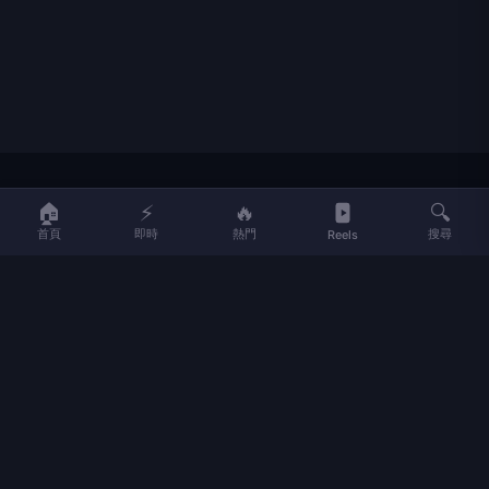
LIFE
生活網
🏠
⚡
🔥
🔍
首頁
即時
熱門
搜尋
Reels
LIFE 生活網是台灣領先的生活資訊平台，提供即時新聞、生活、健康、
財經、娛樂等多元內容。
f
L
▶
📷
新聞分類
新聞
更多內容
生活