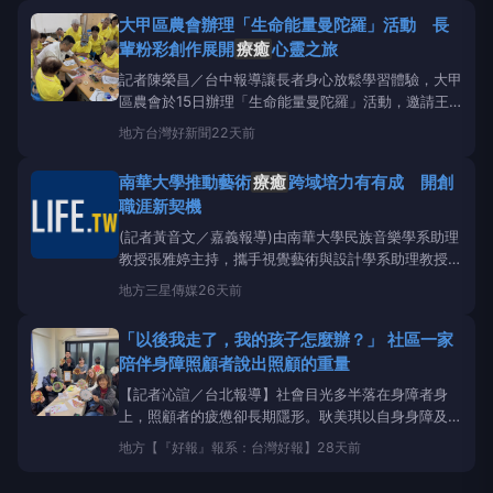
計劃(YIRIARTS)攜手合作，推出全新企劃《
療癒
之島
大甲區農會辦理「生命能量曼陀羅」活動 長
HealingIsland》
輩粉彩創作展開
療癒
心靈之旅
記者陳榮昌／台中報導讓長者身心放鬆學習體驗，大甲
區農會於15日辦理「生命能量曼陀羅」活動，邀請王
順弘老師帶領30餘位長輩，透過身體覺察、呼吸練
地方
台灣好新聞
22天前
習、律動伸展及粉彩曼陀羅創作，展開一場結合藝術
療癒
與身心放鬆的學習體驗。開始前，參與活動長輩
南華大學推動藝術
療癒
跨域培力有有成 開創
先完成健康量測，關心自身健康狀況，為一天的學習做
職涯新契機
好準備。隨後，王順
(記者黃音文／嘉義報導)由南華大學民族音樂學系助理
教授張雅婷主持，攜手視覺藝術與設計學系助理教授郭
正雄、建築學系助理教授方芷君及產品與室內設計學系
地方
三星傳媒
26天前
助理教授李弘偉等人，共同執行教育部青年發展署「藝
術轉化力：從概念到實務的藝術
療癒
職癒知能培力」
「以後我走了，我的孩子怎麼辦？」 社區一家
計畫，歷經一系列跨領域專業課程、工作坊及醫療臨床
陪伴身障照顧者說出照顧的重量
觀摩後，於日
【記者沁諠／台北報導】社會目光多半落在身障者身
上，照顧者的疲憊卻長期隱形。耿美琪以自身身障及照
顧者的雙重經驗出發，發起「用愛陪伴礙」計畫，帶領
地方
【『好報』報系：台灣好報】
28天前
高雄身心障礙家庭透過故事分享與藝術
療癒
，讓社會
重新看見照顧者的壓力與焦慮。耿美琪自小就是身障