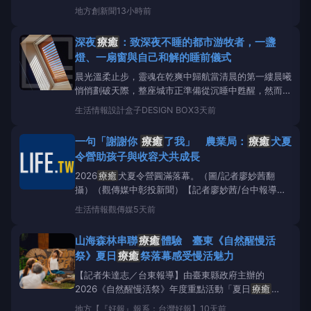
觀光人次，而是在快速變動的世界裡，仍能讓人找到放
地方
創新聞
13小時前
慢腳步的勇氣，重新感受土地的溫度，找回生命最純粹
的節奏。近年來，世界各國競相發展智慧城市、健康城
深夜
療癒
：致深夜不睡的都市游牧者，一盞
市、永續城市，但我始終認為，一座城市真正值得被世
燈、一扇窗與自己和解的睡前儀式
界記住的，不
晨光溫柔止步，靈魂在乾爽中歸航當清晨的第一縷晨曦
悄悄劃破天際，整座城市正準備從沉睡中甦醒，然而對
於習慣在黑夜中尋找靈感的夜貓子而言，此時才是疲憊
生活情報
設計盒子DESIGN BOX
3天前
落幕、靈魂渴望歸航的時刻。推開房門，卸下一整夜的
防備與緊繃，在這個白日將啟的私密時分，臥室是安撫
一句「謝謝你
療癒
了我」 農業局：
療癒
犬夏
疲憊的終點站，而那一扇優雅的MYT百葉窗，則是守
令營助孩子與收容犬共成長
護這
2026
療癒
犬夏令營圓滿落幕。（圖/記者廖妙茜翻
攝）（觀傳媒中彰投新聞）【記者廖妙茜/台中報導】
一句「謝謝你，
療癒
了我」，道出孩子與收容犬彼此
生活情報
觀傳媒
5天前
陪伴的珍貴情誼。相癒心理諮商所今年暑假再次攜手台
中市政府動物保護防疫處舉辦「2026
療癒
犬夏令營－
山海森林串聯
療癒
體驗 臺東《自然醒慢活
高階班」，並於今（1）
祭》夏日
療癒
祭落幕感受慢活魅力
【記者朱達志／台東報導】由臺東縣政府主辦的
2026《自然醒慢活祭》年度重點活動「夏日
療癒
祭」，7/25、26日一連兩天日在臺東森林公園舉行，
地方
【『好報』報系：台灣好報】
10天前